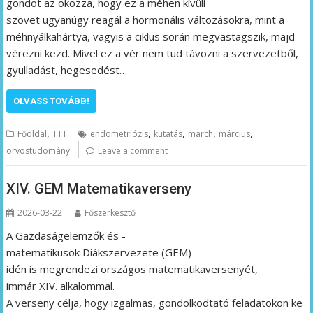
gondot az okozza, hogy ez a méhen kívüli
szövet ugyanúgy reagál a hormonális változásokra, mint a
méhnyálkahártya, vagyis a ciklus során megvastagszik, majd
vérezni kezd. Mivel ez a vér nem tud távozni a szervezetből,
gyulladást, hegesedést…
OLVASS TOVÁBB!
,
,
,
,
,
Főoldal
TTT
endometriózis
kutatás
march
március
orvostudomány
Leave a comment
XIV. GEM Matematikaverseny
2026-03-22
Főszerkesztő
A Gazdaságelemzők és -
matematikusok Diákszervezete (GEM)
idén is megrendezi országos matematikaversenyét,
immár XIV. alkalommal.
A verseny célja, hogy izgalmas, gondolkodtató feladatokon ke