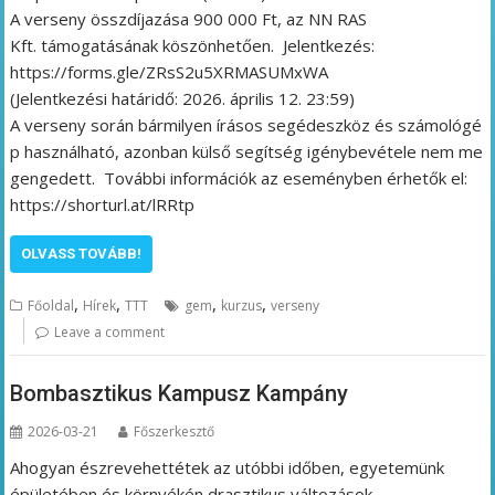
A verseny összdíjazása 900 000 Ft, az NN RAS
Kft. támogatásának köszönhetően. Jelentkezés:
https://forms.gle/ZRsS2u5XRMASUMxWA
(Jelentkezési határidő: 2026. április 12. 23:59)
A verseny során bármilyen írásos segédeszköz és számológé
p használható, azonban külső segítség igénybevétele nem me
gengedett. További információk az eseményben érhetők el:
https://shorturl.at/lRRtp
OLVASS TOVÁBB!
,
,
,
,
Főoldal
Hírek
TTT
gem
kurzus
verseny
Leave a comment
Bombasztikus Kampusz Kampány
2026-03-21
Főszerkesztő
Ahogyan észrevehettétek az utóbbi időben, egyetemünk
épületében és környékén drasztikus változások