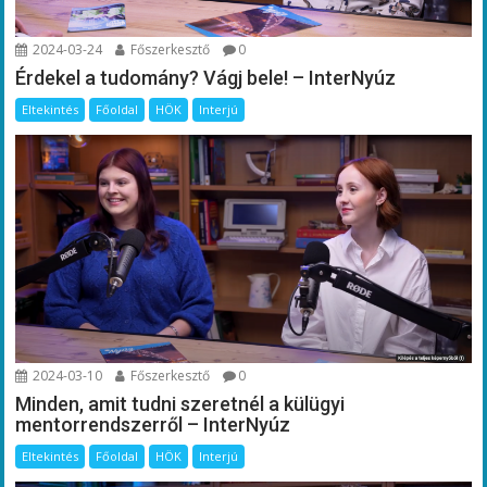
2024-03-24
Főszerkesztő
0
Érdekel a tudomány? Vágj bele! – InterNyúz
Eltekintés
Főoldal
HÖK
Interjú
2024-03-10
Főszerkesztő
0
Minden, amit tudni szeretnél a külügyi
mentorrendszerről – InterNyúz
Eltekintés
Főoldal
HÖK
Interjú