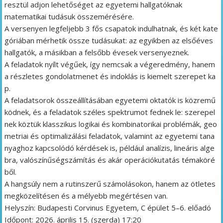
resztül adjon lehetőséget az egyetemi hallgatóknak
matematikai tudásuk összemérésére.
A versenyen legfeljebb 3 fős csapatok indulhatnak, és két kate
góriában mérhetik össze tudásukat: az egyikben az elsőéves
hallgatók, a másikban a felsőbb évesek versenyeznek.
A feladatok nyílt végűek, így nemcsak a végeredmény, hanem
a részletes gondolatmenet és indoklás is kiemelt szerepet ka
p.
A feladatsorok összeállításában egyetemi oktatók is közremű
ködnek, és a feladatok széles spektrumot fednek le: szerepel
nek köztük klasszikus logikai és kombinatorikai problémák, geo
metriai és optimalizálási feladatok, valamint az egyetemi tana
nyaghoz kapcsolódó kérdések is, például analízis, lineáris alge
bra, valószínűségszámítás és akár operációkutatás témaköré
ből.
A hangsúly nem a rutinszerű számolásokon, hanem az ötletes
megközelítésen és a mélyebb megértésen van.
Helyszín: Budapesti Corvinus Egyetem, C épület 5–6. előadó
Időpont: 2026. április 15. (szerda) 17:20