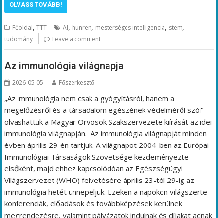
OLVASS TOVÁBB!
,
,
,
,
,
Főoldal
TTT
AI
hunren
mesterséges intelligencia
stem
tudomány
Leave a comment
Az immunológia világnapja
2026-05-05
Főszerkesztő
„Az immunológia nem csak a gyógyításról, hanem a
megelőzésről és a társadalom egészének védelméről szól” –
olvashattuk a Magyar Orvosok Szakszervezete kiírását az idei
immunológia világnapján. Az immunológia világnapját minden
évben április 29-én tartjuk. A világnapot 2004-ben az Európai
Immunológiai Társaságok Szövetsége kezdeményezte
elsőként, majd ehhez kapcsolódóan az Egészségügyi
Világszervezet (WHO) felvetésére április 23-tól 29-ig az
immunológia hetét ünnepeljük. Ezeken a napokon világszerte
konferenciák, előadások és továbbképzések kerülnek
megrendezésre, valamint pályázatok indulnak és díjakat adnak