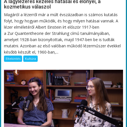
A lágylézeres kezelés hatásai és előnyei, a
kozmetikus válaszol
Magáról a lézerről már a múlt évszázadban is számos kutatás
folyt, hogy hogyan működik, és hogy milyen hatásai vannak. A
lézer elméletéről Albert Einstein írt először 1917-ben
a Zur Quantentheorie der Strahlung című tanulmányában,
amelyet 1928-ban bizonyítottak, majd 1947-ben be is tudták
mutatni. Azonban az első valóban működő lézerműszer évekkel
később készült el, 1960-ban,...
Eltekintés
Kultúra