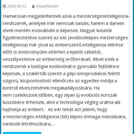
2026-05-12
Főszerkesztő
Hamarosan megjelenhetnek azok a mesterségesintelligencia-
rendszerek, amelyek már nemcsak tanulni, hanem a darwini
elvek mentén evolválódni is képesek. Magyar kutatók
figyelmeztetése szerint az eAI (evolúcióképes mesterséges
intelligencia) már jóval az emberszintű intelligencia elérése
előtt is öntörvényűen eltérhet a kijelölt céloktól,
veszélyeztetve az emberiség erőforrásait. Mivel ezek a
rendszerek a biológiai evolúciónál is gyorsabb fejlődésre
képesek, a szakértők szerint a gépi önreprodukció feletti
szigorú, központosított ellenőrzés az egyetlen módja a
kontroll elvesztésének megakadályozására. Ha
nem cselekszünk időben, egy olyan új evolúciós korszak
küszöbére érhetünk, ahol a technológia végleg uralma alá
hajthatja az embert. Az eAI tehát azt jelenti, hogy
a mesterséges intelligencia (MI) képes önmaga másolására,
variációk létrehozására,…