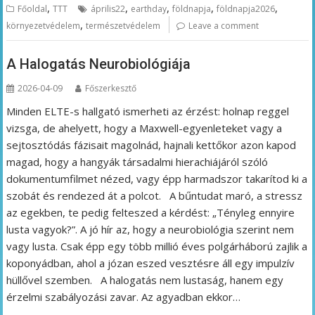
,
,
,
,
,
Főoldal
TTT
április22
earthday
földnapja
földnapja2026
,
környezetvédelem
természetvédelem
Leave a comment
A Halogatás Neurobiológiája
2026-04-09
Főszerkesztő
Minden ELTE-s hallgató ismerheti az érzést: holnap reggel
vizsga, de ahelyett, hogy a Maxwell-egyenleteket vagy a
sejtosztódás fázisait magolnád, hajnali kettőkor azon kapod
magad, hogy a hangyák társadalmi hierachiájáról szóló
dokumentumfilmet nézed, vagy épp harmadszor takarítod ki a
szobát és rendezed át a polcot. A bűntudat maró, a stressz
az egekben, te pedig felteszed a kérdést: „Tényleg ennyire
lusta vagyok?”. A jó hír az, hogy a neurobiológia szerint nem
vagy lusta. Csak épp egy több millió éves polgárháború zajlik a
koponyádban, ahol a józan eszed vesztésre áll egy impulzív
hüllővel szemben. A halogatás nem lustaság, hanem egy
érzelmi szabályozási zavar. Az agyadban ekkor…