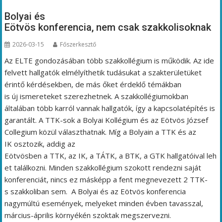
Bolyai és
Eötvös konferencia, nem csak szakkolisoknak
2026-03-15
Főszerkesztő
Az ELTE gondozásában több szakkollégium is működik. Az ide
felvett hallgatók elmélyíthetik tudásukat a szakterületüket
érintő kérdésekben, de más őket érdeklő témákban
is új ismereteket szerezhetnek. A szakkollégiumokban
általában több karról vannak hallgatók, így a kapcsolatépítés is
garantált. A TTK-sok a Bolyai Kollégium és az Eötvös József
Collegium közül választhatnak. Míg a Bolyain a TTK és az
IK osztozik, addig az
Eötvösben a TTK, az IK, a TÁTK, a BTK, a GTK hallgatóival leh
et találkozni. Minden szakkollégium szokott rendezni saját
konferenciát, nincs ez másképp a fent megnevezett 2 TTK-
s szakkoliban sem. A Bolyai és az Eötvös konferencia
nagymúltú események, melyeket minden évben tavasszal,
március-április környékén szoktak megszervezni.