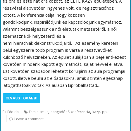
tíz óra és este hat óra között, az ELTE KAZY épületében. A
részvétel alapvetően ingyenes volt, de regisztrációhoz
kötött. A konferencia célja, hogy közösen
gondolkodjunk, inspirálódjunk és kapcsolódjunk egymáshoz,
valamint beszélgessünk a női életutak metszetéről, a női
szerhasználók helyzetéről és a
nemi hierachiák dekonstrukciójáról. Az esemény keretein
belül egyszerre több program is várta a résztvevőket
különböző helyszíneken. Az épület aulájában a bejelentkezést
követően mindenki kapott egy matricát, saját névvel ellátva.
Ezt követően szabadon lehetett körüljárni az aula programjai
között, illetve beülni az előadásokra, amik szintén egésznap
látogathatóak voltak. Az aulában kipróbálhattad…
OLVASS TOVÁBB!
,
,
,
Főoldal
feminizmus
hangadónőikonferencia
kazy
ppk
Leave a comment