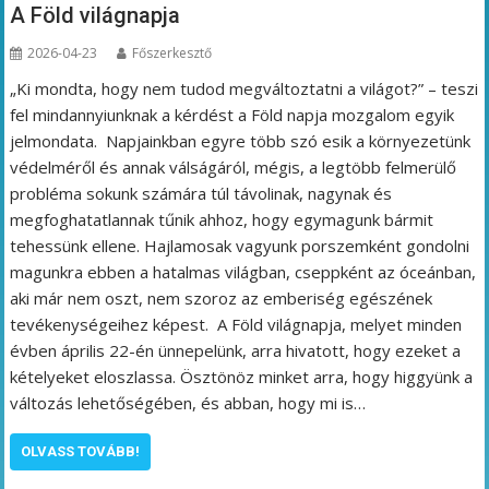
A Föld világnapja
2026-04-23
Főszerkesztő
„Ki mondta, hogy nem tudod megváltoztatni a világot?” – teszi
fel mindannyiunknak a kérdést a Föld napja mozgalom egyik
jelmondata. Napjainkban egyre több szó esik a környezetünk
védelméről és annak válságáról, mégis, a legtöbb felmerülő
probléma sokunk számára túl távolinak, nagynak és
megfoghatatlannak tűnik ahhoz, hogy egymagunk bármit
tehessünk ellene. Hajlamosak vagyunk porszemként gondolni
magunkra ebben a hatalmas világban, cseppként az óceánban,
aki már nem oszt, nem szoroz az emberiség egészének
tevékenységeihez képest. A Föld világnapja, melyet minden
évben április 22-én ünnepelünk, arra hivatott, hogy ezeket a
kételyeket eloszlassa. Ösztönöz minket arra, hogy higgyünk a
változás lehetőségében, és abban, hogy mi is…
OLVASS TOVÁBB!