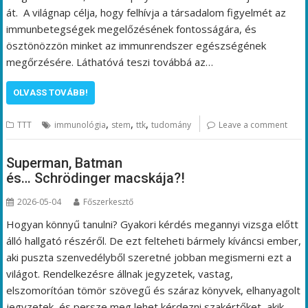
át. A világnap célja, hogy felhívja a társadalom figyelmét az
immunbetegségek megelőzésének fontosságára, és
ösztönözzön minket az immunrendszer egészségének
megőrzésére. Láthatóvá teszi továbbá az…
OLVASS TOVÁBB!
,
,
,
TTT
immunológia
stem
ttk
tudomány
Leave a comment
Superman, Batman
és… Schrödinger macskája?!
2026-05-04
Főszerkesztő
Hogyan könnyű tanulni? Gyakori kérdés megannyi vizsga előtt
álló hallgató részéről. De ezt felteheti bármely kíváncsi ember,
aki puszta szenvedélyből szeretné jobban megismerni ezt a
világot. Rendelkezésre állnak jegyzetek, vastag,
elszomorítóan tömör szövegű és száraz könyvek, elhanyagolt
jegyzetek, és persze meg lehet kérdezni szakértőket, akik