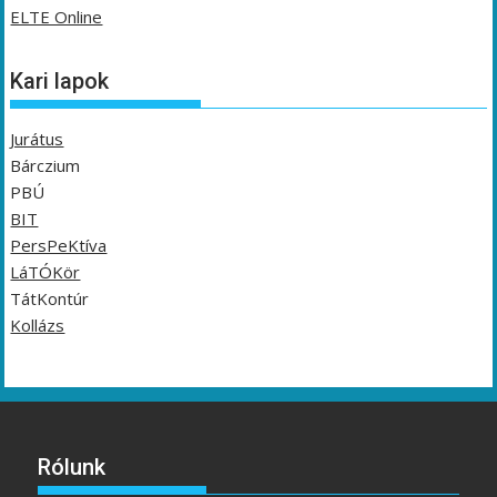
ELTE Online
Kari lapok
Jurátus
Bárczium
PBÚ
BIT
PersPeKtíva
LáTÓKör
TátKontúr
Kollázs
Rólunk