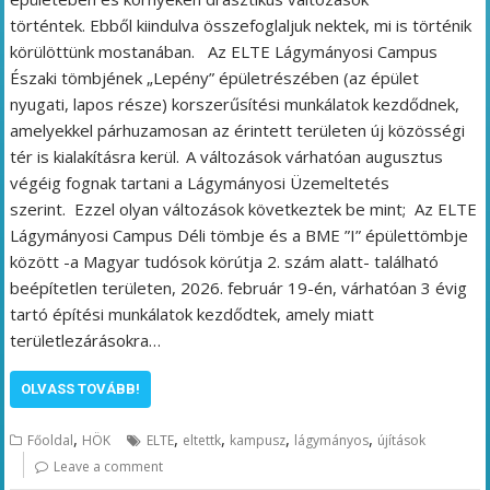
történtek. Ebből kiindulva összefoglaljuk nektek, mi is történik
körülöttünk mostanában. Az ELTE Lágymányosi Campus
Északi tömbjének „Lepény” épületrészében (az épület
nyugati, lapos része) korszerűsítési munkálatok kezdődnek,
amelyekkel párhuzamosan az érintett területen új közösségi
tér is kialakításra kerül. A változások várhatóan augusztus
végéig fognak tartani a Lágymányosi Üzemeltetés
szerint. Ezzel olyan változások következtek be mint; Az ELTE
Lágymányosi Campus Déli tömbje és a BME ”I” épülettömbje
között -a Magyar tudósok körútja 2. szám alatt- található
beépítetlen területen, 2026. február 19-én, várhatóan 3 évig
tartó építési munkálatok kezdődtek, amely miatt
területlezárásokra…
OLVASS TOVÁBB!
,
,
,
,
,
Főoldal
HÖK
ELTE
eltettk
kampusz
lágymányos
újítások
Leave a comment