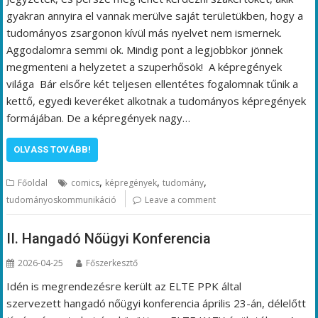
gyakran annyira el vannak merülve saját területükben, hogy a
tudományos zsargonon kívül más nyelvet nem ismernek.
Aggodalomra semmi ok. Mindig pont a legjobbkor jönnek
megmenteni a helyzetet a szuperhősök! A képregények
világa Bár elsőre két teljesen ellentétes fogalomnak tűnik a
kettő, egyedi keveréket alkotnak a tudományos képregények
formájában. De a képregények nagy…
OLVASS TOVÁBB!
,
,
,
Főoldal
comics
képregények
tudomány
tudományoskommunikáció
Leave a comment
II. Hangadó Nőügyi Konferencia
2026-04-25
Főszerkesztő
Idén is megrendezésre került az ELTE PPK által
szervezett hangadó nőügyi konferencia április 23-án, délelőtt