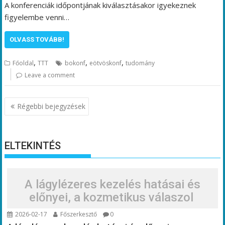
A konferenciák időpontjának kiválasztásakor igyekeznek
figyelembe venni…
OLVASS TOVÁBB!
,
,
,
Főoldal
TTT
bokonf
eötvöskonf
tudomány
Leave a comment
Bejegyzés
Régebbi bejegyzések
navigáció
ELTEKINTÉS
A lágylézeres kezelés hatásai és
előnyei, a kozmetikus válaszol
2026-02-17
Főszerkesztő
0