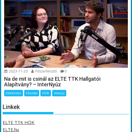
2023-11-20
Főszerkesztő
0
Na de mit is csinál az ELTE TTK Hallgatói
Alapítvány? – InterNyúz
Eltekintés
Főoldal
HÖK
Interjú
Linkek
ELTE TTK HÖK
ELTE.hu