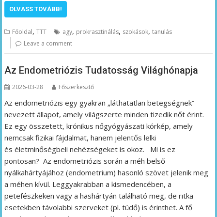
OLVASS TOVÁBB!
,
,
,
,
Főoldal
TTT
agy
prokrasztinálás
szokások
tanulás
Leave a comment
Az Endometriózis Tudatosság Világhónapja
2026-03-28
Főszerkesztő
Az endometriózis egy gyakran „láthatatlan betegségnek”
nevezett állapot, amely világszerte minden tizedik nőt érint.
Ez egy összetett, krónikus nőgyógyászati kórkép, amely
nemcsak fizikai fájdalmat, hanem jelentős lelki
és életminőségbeli nehézségeket is okoz. Mi is ez
pontosan? Az endometriózis során a méh belső
nyálkahártyájához (endometrium) hasonló szövet jelenik meg
a méhen kívül. Leggyakrabban a kismedencében, a
petefészkeken vagy a hashártyán található meg, de ritka
esetekben távolabbi szerveket (pl. tüdő) is érinthet. A fő