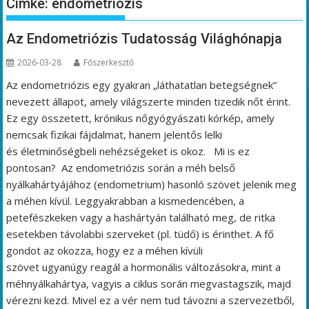
Címke:
endometriózis
Az Endometriózis Tudatosság Világhónapja
2026-03-28
Főszerkesztő
Az endometriózis egy gyakran „láthatatlan betegségnek”
nevezett állapot, amely világszerte minden tizedik nőt érint.
Ez egy összetett, krónikus nőgyógyászati kórkép, amely
nemcsak fizikai fájdalmat, hanem jelentős lelki
és életminőségbeli nehézségeket is okoz. Mi is ez
pontosan? Az endometriózis során a méh belső
nyálkahártyájához (endometrium) hasonló szövet jelenik meg
a méhen kívül. Leggyakrabban a kismedencében, a
petefészkeken vagy a hashártyán található meg, de ritka
esetekben távolabbi szerveket (pl. tüdő) is érinthet. A fő
gondot az okozza, hogy ez a méhen kívüli
szövet ugyanúgy reagál a hormonális változásokra, mint a
méhnyálkahártya, vagyis a ciklus során megvastagszik, majd
vérezni kezd. Mivel ez a vér nem tud távozni a szervezetből,