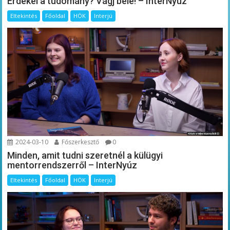
Érdekel a tudomány? Vágj bele! – InterNyúz
Eltekintés
Főoldal
HÖK
Interjú
2024-03-10
Főszerkesztő
0
Minden, amit tudni szeretnél a külügyi
mentorrendszerről – InterNyúz
Eltekintés
Főoldal
HÖK
Interjú