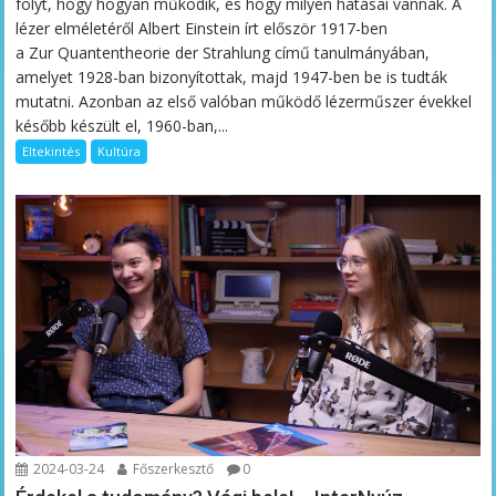
folyt, hogy hogyan működik, és hogy milyen hatásai vannak. A
lézer elméletéről Albert Einstein írt először 1917-ben
a Zur Quantentheorie der Strahlung című tanulmányában,
amelyet 1928-ban bizonyítottak, majd 1947-ben be is tudták
mutatni. Azonban az első valóban működő lézerműszer évekkel
később készült el, 1960-ban,...
Eltekintés
Kultúra
2024-03-24
Főszerkesztő
0