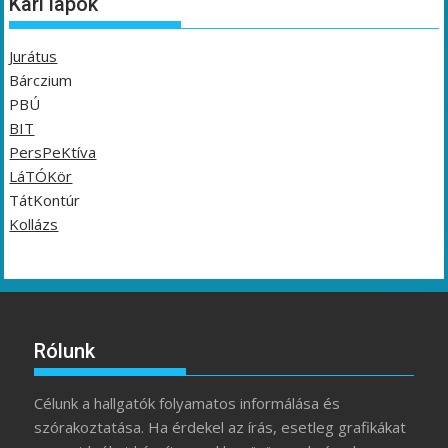
Kari lapok
Jurátus
Bárczium
PBÚ
BIT
PersPeKtíva
LáTÓKör
TátKontúr
Kollázs
Rólunk
Célunk a hallgatók folyamatos informálása és
szórakoztatása. Ha érdekel az írás, esetleg grafikákat