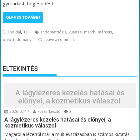
gyulladást, hegesedést…
OLVASS TOVÁBB!
,
,
,
,
,
Főoldal
TTT
endometriózis
kutatás
march
március
orvostudomány
Leave a comment
ELTEKINTÉS
A lágylézeres kezelés hatásai és
előnyei, a kozmetikus válaszol
2026-02-17
Főszerkesztő
0
A lágylézeres kezelés hatásai és előnyei, a
kozmetikus válaszol
Magáról a lézerről már a múlt évszázadban is számos kutatás