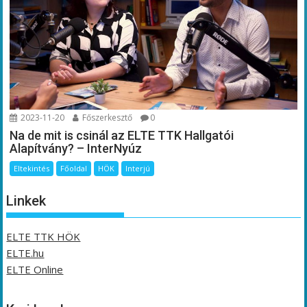
2023-11-20
Főszerkesztő
0
Na de mit is csinál az ELTE TTK Hallgatói
Alapítvány? – InterNyúz
Eltekintés
Főoldal
HÖK
Interjú
Linkek
ELTE TTK HÖK
ELTE.hu
ELTE Online