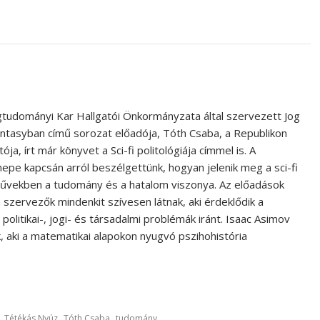
gtudományi Kar Hallgatói Önkormányzata által szervezett Jog
Fantasyban című sorozat előadója, Tóth Csaba, a Republikon
ója, írt már könyvet a Sci-fi politológiája címmel is. A
e kapcsán arról beszélgettünk, hogyan jelenik meg a sci-fi
művekben a tudomány és a hatalom viszonya. Az előadások
a szervezők mindenkit szívesen látnak, aki érdeklődik a
litikai-, jogi- és társadalmi problémák iránt. Isaac Asimov
 aki a matematikai alapokon nyugvó pszihohistória
,
,
,
Tétékás Nyúz
Tóth Csaba
tudomány