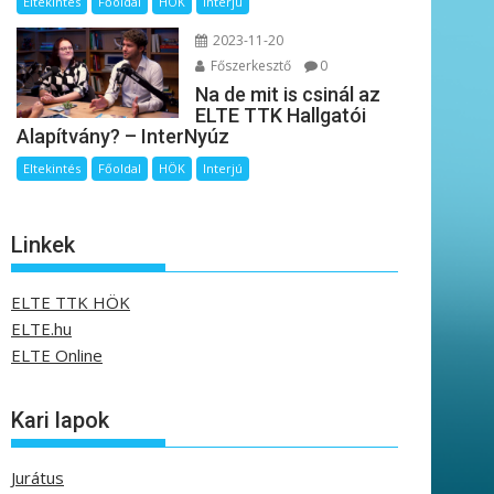
Eltekintés
Főoldal
HÖK
Interjú
2023-11-20
Főszerkesztő
0
Na de mit is csinál az
ELTE TTK Hallgatói
Alapítvány? – InterNyúz
Eltekintés
Főoldal
HÖK
Interjú
Linkek
ELTE TTK HÖK
ELTE.hu
ELTE Online
Kari lapok
Jurátus