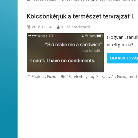
Kölcsönkérjük a természet tervrajzát I.
2016-11-14
Külső szerkesztő
Hogyan „tanulh
intelligencia?
OLVASS TOVÁ
,
,
,
,
,
Főoldal
Fúzió
53. félévfolyam
9. szám
AI
Fúzió
meste