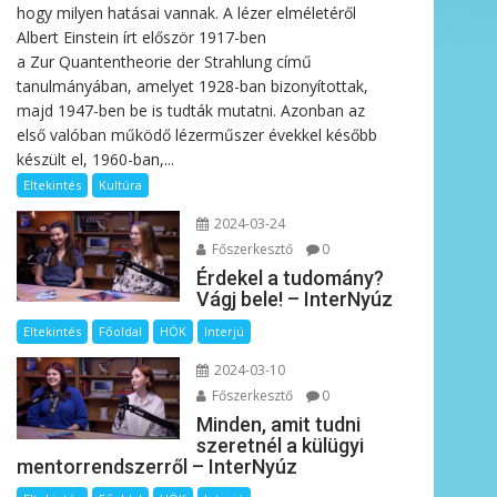
hogy milyen hatásai vannak. A lézer elméletéről
Albert Einstein írt először 1917-ben
a Zur Quantentheorie der Strahlung című
tanulmányában, amelyet 1928-ban bizonyítottak,
majd 1947-ben be is tudták mutatni. Azonban az
első valóban működő lézerműszer évekkel később
készült el, 1960-ban,...
Eltekintés
Kultúra
2024-03-24
Főszerkesztő
0
Érdekel a tudomány?
Vágj bele! – InterNyúz
Eltekintés
Főoldal
HÖK
Interjú
2024-03-10
Főszerkesztő
0
Minden, amit tudni
szeretnél a külügyi
mentorrendszerről – InterNyúz