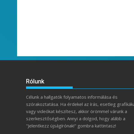
Rólunk
Célunk a hallgatók folyamatos informálása és
szórakoztatása. Ha érdekel az írás, esetleg grafikák
vagy videókat készítesz, akkor örömmel várunk a
szerkesztőségben. Annyi a dolgod, hogy alább a
"Jelentkezz újságírónak!" gombra kattintasz!