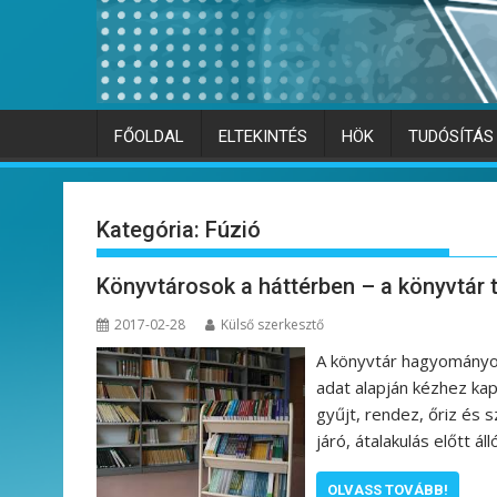
FŐOLDAL
ELTEKINTÉS
HÖK
TUDÓSÍTÁS
Kategória:
Fúzió
Könyvtárosok a háttérben – a könyvtár 
2017-02-28
Külső szerkesztő
A könyvtár hagyományos
adat alapján kézhez kap
gyűjt, rendez, őriz és 
járó, átalakulás előtt 
OLVASS TOVÁBB!