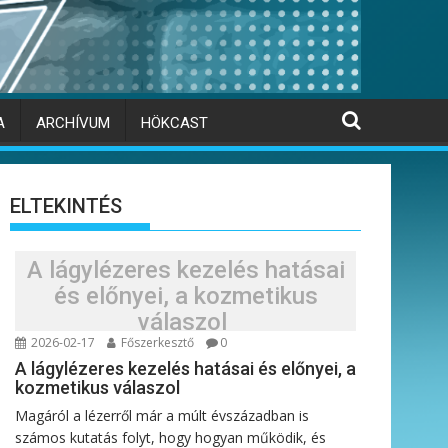
A
ARCHÍVUM
HÖKCAST
ELTEKINTÉS
A lágylézeres kezelés hatásai
és előnyei, a kozmetikus
válaszol
2026-02-17
Főszerkesztő
0
A lágylézeres kezelés hatásai és előnyei, a
kozmetikus válaszol
Magáról a lézerről már a múlt évszázadban is
számos kutatás folyt, hogy hogyan működik, és