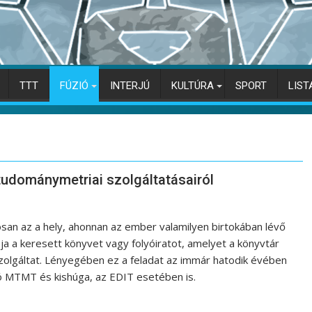
TTT
FÚZIÓ
INTERJÚ
KULTÚRA
SPORT
LIST
tudománymetriai szolgáltatásairól
an az a hely, ahonnan az ember valamilyen birtokában lévő
ja a keresett könyvet vagy folyóiratot, amelyet a könyvtár
szolgáltat. Lényegében ez a feladat az immár hatodik évében
álló MTMT és kishúga, az EDIT esetében is.