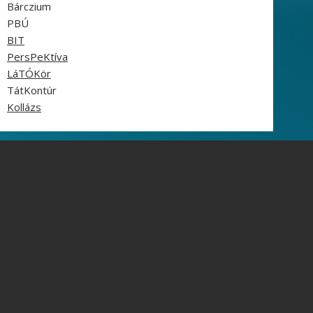
Bárczium
PBÚ
BIT
PersPeKtíva
LáTÓKör
TátKontúr
Kollázs