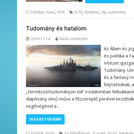
,
,
,
,
,
Főoldal
Fúzió
HÖK
ELTE
könyvtár
ttk
tudomány
Tudomány és hatalom
2016-11-14
Külső szerkesztő
Az Állam és Jo
és politika a 
Intézet igazgat
Tudomány Ünnep
és a fantasy 
folytatódnak, 
„természettudományon túli” irodalomban felbukkanó po
Alapítvány című műve a főszereplő perével kezdődik,
segítségével a…
OLVASS TOVÁBB!
,
,
,
,
Főoldal
Fúzió
53. félévfolyam
9. szám
Fúzió
hatalom