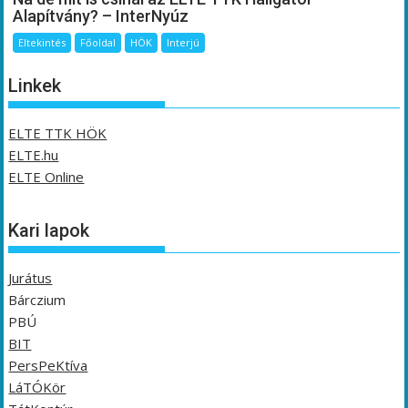
Alapítvány? – InterNyúz
Eltekintés
Főoldal
HÖK
Interjú
Linkek
ELTE TTK HÖK
ELTE.hu
ELTE Online
Kari lapok
Jurátus
Bárczium
PBÚ
BIT
PersPeKtíva
LáTÓKör