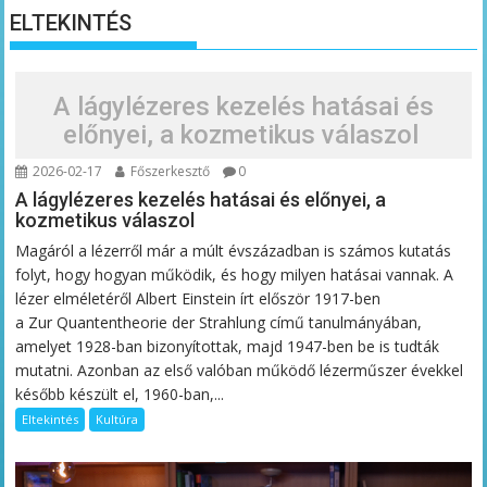
ELTEKINTÉS
A lágylézeres kezelés hatásai és
előnyei, a kozmetikus válaszol
2026-02-17
Főszerkesztő
0
A lágylézeres kezelés hatásai és előnyei, a
kozmetikus válaszol
Magáról a lézerről már a múlt évszázadban is számos kutatás
folyt, hogy hogyan működik, és hogy milyen hatásai vannak. A
lézer elméletéről Albert Einstein írt először 1917-ben
a Zur Quantentheorie der Strahlung című tanulmányában,
amelyet 1928-ban bizonyítottak, majd 1947-ben be is tudták
mutatni. Azonban az első valóban működő lézerműszer évekkel
később készült el, 1960-ban,...
Eltekintés
Kultúra