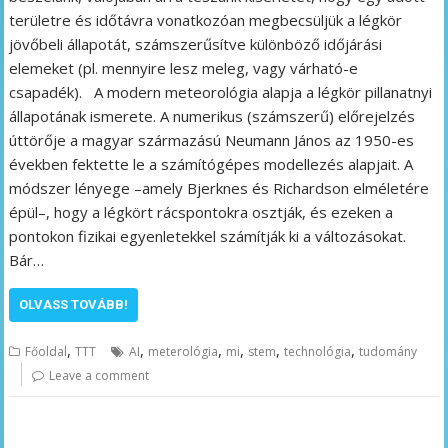
területre és időtávra vonatkozóan megbecsüljük a légkör
jövőbeli állapotát, számszerűsítve különböző időjárási
elemeket (pl. mennyire lesz meleg, vagy várható-e
csapadék). A modern meteorológia alapja a légkör pillanatnyi
állapotának ismerete. A numerikus (számszerű) előrejelzés
úttörője a magyar származású Neumann János az 1950-es
években fektette le a számítógépes modellezés alapjait. A
módszer lényege –amely Bjerknes és Richardson elméletére
épül–, hogy a légkört rácspontokra osztják, és ezeken a
pontokon fizikai egyenletekkel számítják ki a változásokat.
Bár…
OLVASS TOVÁBB!
,
,
,
,
,
,
Főoldal
TTT
AI
meterológia
mi
stem
technológia
tudomány
Leave a comment