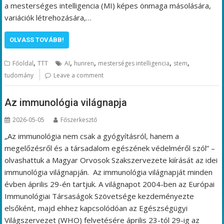
a mesterséges intelligencia (MI) képes önmaga másolására,
variációk létrehozására,…
OLVASS TOVÁBB!
,
,
,
,
,
Főoldal
TTT
AI
hunren
mesterséges intelligencia
stem
tudomány
Leave a comment
Az immunológia világnapja
2026-05-05
Főszerkesztő
„Az immunológia nem csak a gyógyításról, hanem a
megelőzésről és a társadalom egészének védelméről szól” –
olvashattuk a Magyar Orvosok Szakszervezete kiírását az idei
immunológia világnapján. Az immunológia világnapját minden
évben április 29-én tartjuk. A világnapot 2004-ben az Európai
Immunológiai Társaságok Szövetsége kezdeményezte
elsőként, majd ehhez kapcsolódóan az Egészségügyi
Világszervezet (WHO) felvetésére április 23-tól 29-ig az