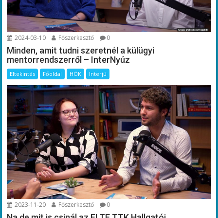
2024-03-10
Főszerkesztő
0
Minden, amit tudni szeretnél a külügyi
mentorrendszerről – InterNyúz
Eltekintés
Főoldal
HÖK
Interjú
2023-11-20
Főszerkesztő
0
Na de mit is csinál az ELTE TTK Hallgatói