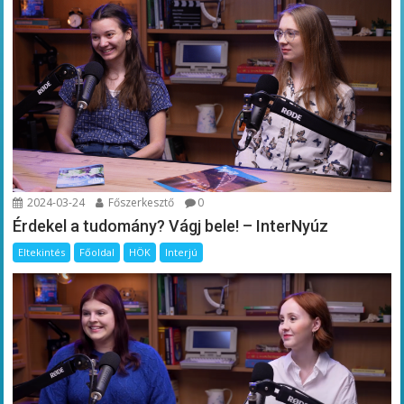
2024-03-24
Főszerkesztő
0
Érdekel a tudomány? Vágj bele! – InterNyúz
Eltekintés
Főoldal
HÖK
Interjú