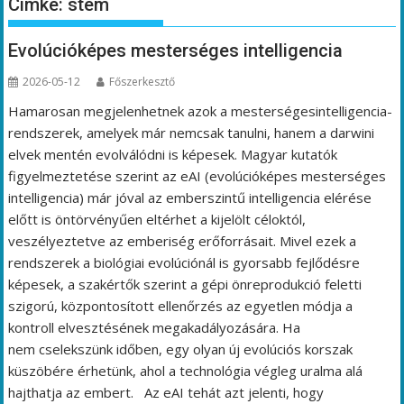
Címke:
stem
Evolúcióképes mesterséges intelligencia
2026-05-12
Főszerkesztő
Hamarosan megjelenhetnek azok a mesterségesintelligencia-
rendszerek, amelyek már nemcsak tanulni, hanem a darwini
elvek mentén evolválódni is képesek. Magyar kutatók
figyelmeztetése szerint az eAI (evolúcióképes mesterséges
intelligencia) már jóval az emberszintű intelligencia elérése
előtt is öntörvényűen eltérhet a kijelölt céloktól,
veszélyeztetve az emberiség erőforrásait. Mivel ezek a
rendszerek a biológiai evolúciónál is gyorsabb fejlődésre
képesek, a szakértők szerint a gépi önreprodukció feletti
szigorú, központosított ellenőrzés az egyetlen módja a
kontroll elvesztésének megakadályozására. Ha
nem cselekszünk időben, egy olyan új evolúciós korszak
küszöbére érhetünk, ahol a technológia végleg uralma alá
hajthatja az embert. Az eAI tehát azt jelenti, hogy