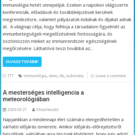
immunológia hetét ünnepeljük. Ezeken a napokon világszerte
konferenciák, előadások és továbbképzések kerülnek
megrendezésre, valamint pályázatok indulnak és díjakat adnak
át. A világnap célja, hogy felhívja a társadalom figyelmét az
immunbetegségek megelőzésének fontosságára, és
ösztönözzön minket az immunrendszer egészségének
megőrzésére. Láthatóvá teszi továbbá az…
OLVASS TOVÁBB!
,
,
,
TTT
immunológia
stem
ttk
tudomány
Leave a comment
A mesterséges intelligencia a
meteorológiában
2026-02-27
Főszerkesztő
Napjainkban a mindennapi élet számára elengedhetetlen a
várható időjárás ismerete. Amikor időjárás-előrejelzésről
beszélünk, valójában arra teszünk kísérletet, hogy egy adott