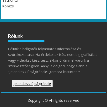
TátKontúr
Kollázs
Rólunk
Célunk a hallgatók folyamatos informálása és
szórakoztatása. Ha érdekel az írás, esetleg grafikákat
vagy videókat készítesz, akkor örömmel várunk a
szerkesztőségben. Annyi a dolgod, hogy alább a
"Jelentkezz újságírónak!" gombra kattintasz!
Jelentkezz újságírónak!
Copyright © All rights reserved