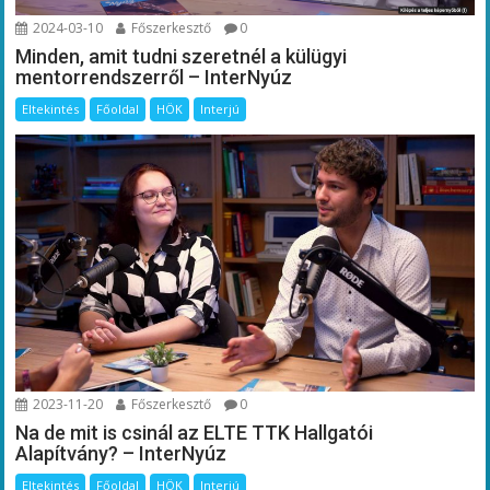
2024-03-10
Főszerkesztő
0
Minden, amit tudni szeretnél a külügyi
mentorrendszerről – InterNyúz
Eltekintés
Főoldal
HÖK
Interjú
2023-11-20
Főszerkesztő
0
Na de mit is csinál az ELTE TTK Hallgatói
Alapítvány? – InterNyúz
Eltekintés
Főoldal
HÖK
Interjú