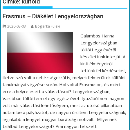
Címke:
külföld
Erasmus – Diákélet Lengyelországban
2020-03-03
Boglárka Füleki
Galambos Hanna
Lengyelországban
töltött egy évéről
készítettünk interjút. A
kinti élményeiről
tettünk fel kérdéseket,
illetve szó volt a nehézségekről is, melyek felmerültek külföldi
tanulmányai végzése során. Hol voltál Erasmuson, és miért
erre a helyre esett a választásod? Lengyelországban,
Varsóban töltöttem el egy egész évet. Igazából nem nagyon
volt már választási lehetőségem, mert az utolsó pillanatban
adtam be a pályázatot, de nagyon örültem Lengyelországnak,
leginkább a lengyel-magyar barátság motivált. Milyennek
találtad Lengyelországot? Ami nagyon tetszett