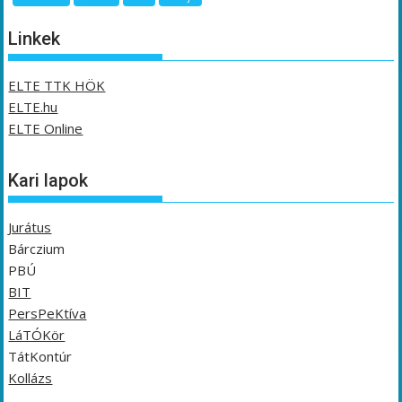
Linkek
ELTE TTK HÖK
ELTE.hu
ELTE Online
Kari lapok
Jurátus
Bárczium
PBÚ
BIT
PersPeKtíva
LáTÓKör
TátKontúr
Kollázs