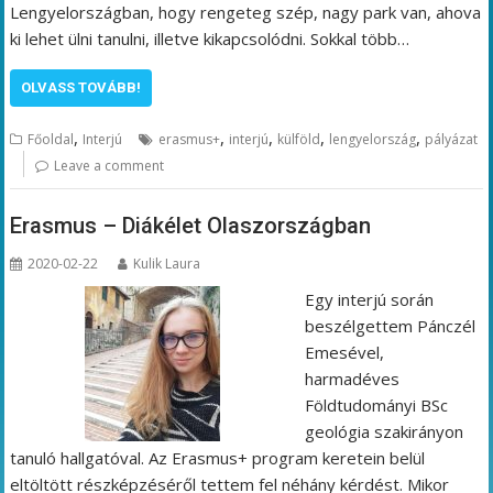
Lengyelországban, hogy rengeteg szép, nagy park van, ahova
ki lehet ülni tanulni, illetve kikapcsolódni. Sokkal több…
OLVASS TOVÁBB!
,
,
,
,
,
Főoldal
Interjú
erasmus+
interjú
külföld
lengyelország
pályázat
Leave a comment
Erasmus – Diákélet Olaszországban
2020-02-22
Kulik Laura
Egy interjú során
beszélgettem Pánczél
Emesével,
harmadéves
Földtudományi BSc
geológia szakirányon
tanuló hallgatóval. Az Erasmus+ program keretein belül
eltöltött részképzéséről tettem fel néhány kérdést. Mikor