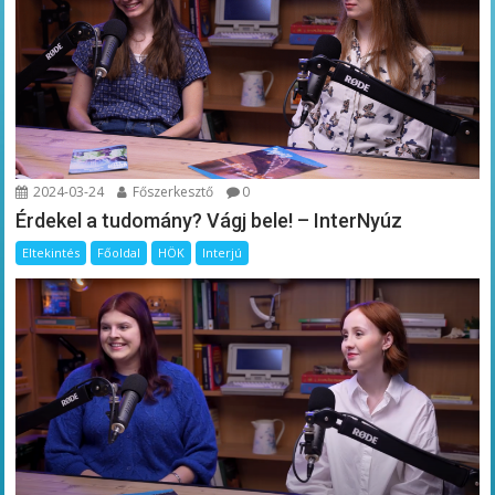
2024-03-24
Főszerkesztő
0
Érdekel a tudomány? Vágj bele! – InterNyúz
Eltekintés
Főoldal
HÖK
Interjú