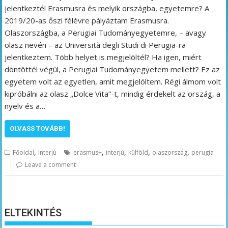
jelentkeztél Erasmusra és melyik országba, egyetemre? A
2019/20-as őszi félévre pályáztam Erasmusra.
Olaszországba, a Perugiai Tudományegyetemre, – avagy
olasz nevén – az Università degli Studi di Perugia-ra
jelentkeztem. Több helyet is megjelöltél? Ha igen, miért
döntöttél végül, a Perugiai Tudományegyetem mellett? Ez az
egyetem volt az egyetlen, amit megjelöltem. Régi álmom volt
kipróbálni az olasz „Dolce Vita”-t, mindig érdekelt az ország, a
nyelv és a…
OLVASS TOVÁBB!
,
,
,
,
,
Főoldal
Interjú
erasmus+
interjú
külföld
olaszország
perugia
Leave a comment
ELTEKINTÉS