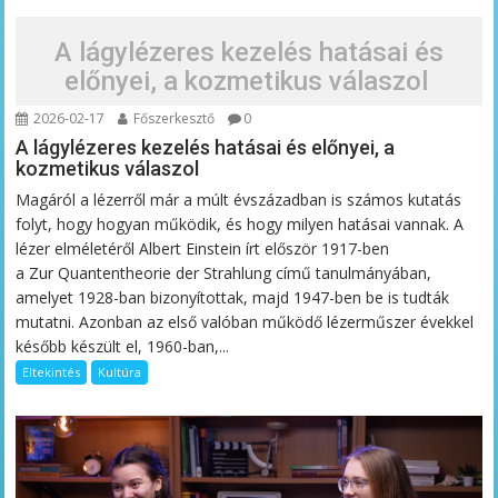
A lágylézeres kezelés hatásai és
előnyei, a kozmetikus válaszol
2026-02-17
Főszerkesztő
0
A lágylézeres kezelés hatásai és előnyei, a
kozmetikus válaszol
Magáról a lézerről már a múlt évszázadban is számos kutatás
folyt, hogy hogyan működik, és hogy milyen hatásai vannak. A
lézer elméletéről Albert Einstein írt először 1917-ben
a Zur Quantentheorie der Strahlung című tanulmányában,
amelyet 1928-ban bizonyítottak, majd 1947-ben be is tudták
mutatni. Azonban az első valóban működő lézerműszer évekkel
később készült el, 1960-ban,...
Eltekintés
Kultúra