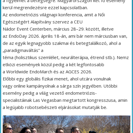
a figyelmet a betegségre. Magyarországon két fő esemény
kerül megrendezésre ezzel kapcsolatban.
Az endometriózis világnapi konferencia, amit a Női
Egészségért Alapítvány szervez a CEU
Nádor Event Centerben, március 28–29. között, illetve
az EndoDay 2026. április 18-án, ami bár nem márciusban van,
de az egyik legnagyobb szakmai és betegtalálkozó, ahol a
„paradigmaváltás” a
téma (holisztikus szemlélet, neurálterápia, étrend stb.). Nemz
etközi események közül pedig a két legfontosabb
a Worldwide EndoMarch és az AGCES 2026.
Előbbi egy globális fizikai menet, ahol utcára vonulnak
vagy online kampányolnak a sárga szín jegyében. Utóbbi
esemény pedig a világ vezető endometriózis-
specialistáinak Las Vegasban megtartott kongresszusa, amin
a legújabb robotsebészeti eljárásokat mutatják be.