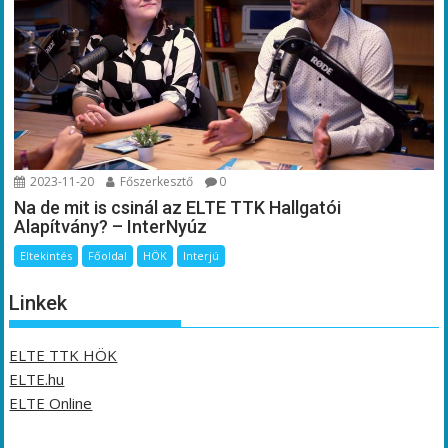
2023-11-20
Főszerkesztő
0
Na de mit is csinál az ELTE TTK Hallgatói
Alapítvány? – InterNyúz
Eltekintés
Főoldal
HÖK
Interjú
Linkek
ELTE TTK HÖK
ELTE.hu
ELTE Online