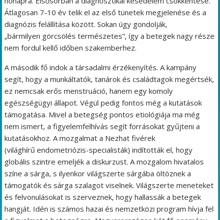
hónapra. Elsősorban a diagnosztikai késedelem csökkentése.
Átlagosan 7-10 év telik el az első tünetek megjelenése és a
diagnózis felállítása között. Sokan úgy gondolják,
„bármilyen görcsölés természetes”, így a betegek nagy része
nem fordul kellő időben szakemberhez.
A második fő indok a társadalmi érzékenyítés. A kampány
segít, hogy a munkáltatók, tanárok és családtagok megértsék,
ez nemcsak erős menstruáció, hanem egy komoly
egészségügyi állapot. Végül pedig fontos még a kutatások
támogatása. Mivel a betegség pontos etiológiája ma még
nem ismert, a figyelemfelhívás segít forrásokat gyűjteni a
kutatásokhoz. A mozgalmat a Nezhat fivérek
(világhírű endometriózis-specialisták) indították el, hogy
globális szintre emeljék a diskurzust. A mozgalom hivatalos
színe a sárga, s ilyenkor világszerte sárgába öltöznek a
támogatók és sárga szalagot viselnek. Világszerte meneteket
és felvonulásokat is szerveznek, hogy hallassák a betegek
hangját. Idén is számos hazai és nemzetközi program hívja fel