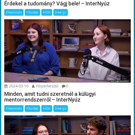
Érdekel a tudomány? Vágj bele! – InterNyúz
Eltekintés
Főoldal
HÖK
Interjú
2024-03-10
Főszerkesztő
0
Minden, amit tudni szeretnél a külügyi
mentorrendszerről – InterNyúz
Eltekintés
Főoldal
HÖK
Interjú