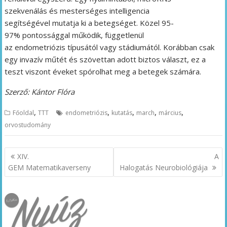
szekvenálás és mesterséges intelligencia
segítségével mutatja ki a betegséget. Közel 95-
97% pontossággal működik, függetlenül
az endometriózis típusától vagy stádiumától. Korábban csak
egy invazív műtét és szövettan adott biztos választ, ez a
teszt viszont éveket spórolhat meg a betegek számára.
Szerző: Kántor Flóra
,
,
,
,
,
Főoldal
TTT
endometriózis
kutatás
march
március
orvostudomány
Bejegyzés
XIV.
A
navigáció
GEM Matematikaverseny
Halogatás Neurobiológiája