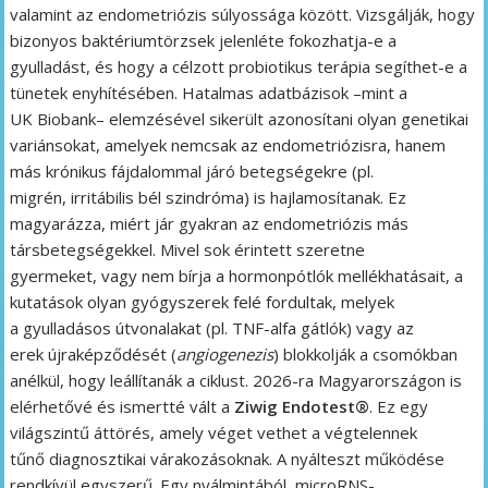
valamint az endometriózis súlyossága között. Vizsgálják, hogy
bizonyos baktériumtörzsek jelenléte fokozhatja-e a
gyulladást, és hogy a célzott probiotikus terápia segíthet-e a
tünetek enyhítésében. Hatalmas adatbázisok –mint a
UK Biobank– elemzésével sikerült azonosítani olyan genetikai
variánsokat, amelyek nemcsak az endometriózisra, hanem
más krónikus fájdalommal járó betegségekre (pl.
migrén, irritábilis bél szindróma) is hajlamosítanak. Ez
magyarázza, miért jár gyakran az endometriózis más
társbetegségekkel. Mivel sok érintett szeretne
gyermeket, vagy nem bírja a hormonpótlók mellékhatásait, a
kutatások olyan gyógyszerek felé fordultak, melyek
a gyulladásos útvonalakat (pl. TNF-alfa gátlók) vagy az
erek újraképződését (
angiogenezis
) blokkolják a csomókban
anélkül, hogy leállítanák a ciklust. 2026-ra Magyarországon is
elérhetővé és ismertté vált a
Ziwig Endotest®
. Ez egy
világszintű áttörés, amely véget vethet a végtelennek
tűnő diagnosztikai várakozásoknak. A nyálteszt működése
rendkívül egyszerű. Egy nyálmintából, microRNS-