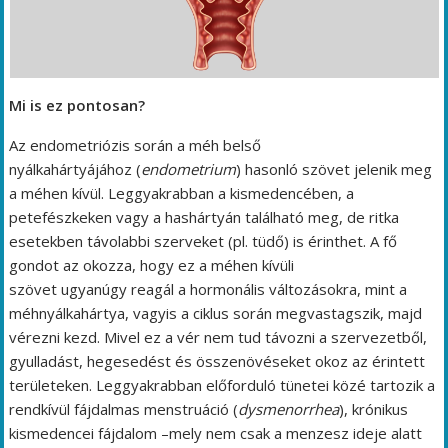
Mi is ez pontosan?
Az endometriózis során a méh belső
nyálkahártyájához (
endometrium
) hasonló szövet jelenik meg
a méhen kívül. Leggyakrabban a kismedencében, a
petefészkeken vagy a hashártyán található meg, de ritka
esetekben távolabbi szerveket (pl. tüdő) is érinthet. A fő
gondot az okozza, hogy ez a méhen kívüli
szövet ugyanúgy reagál a hormonális változásokra, mint a
méhnyálkahártya, vagyis a ciklus során megvastagszik, majd
vérezni kezd. Mivel ez a vér nem tud távozni a szervezetből,
gyulladást, hegesedést és összenövéseket okoz az érintett
területeken. Leggyakrabban előforduló tünetei közé tartozik a
rendkívül fájdalmas menstruáció (
dysmenorrhea
), krónikus
kismedencei fájdalom –mely nem csak a menzesz ideje alatt