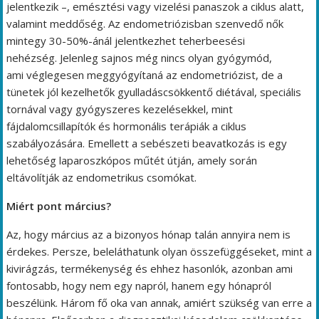
jelentkezik –, emésztési vagy vizelési panaszok a ciklus alatt,
valamint meddőség. Az endometriózisban szenvedő nők
mintegy 30-50%-ánál jelentkezhet teherbeesési
nehézség. Jelenleg sajnos még nincs olyan gyógymód,
ami véglegesen meggyógyítaná az endometriózist, de a
tünetek jól kezelhetők gyulladáscsökkentő diétával, speciális
tornával vagy gyógyszeres kezelésekkel, mint
fájdalomcsillapítók és hormonális terápiák a ciklus
szabályozására. Emellett a sebészeti beavatkozás is egy
lehetőség laparoszkópos műtét útján, amely során
eltávolítják az endometrikus csomókat.
Miért pont március?
Az, hogy március az a bizonyos hónap talán annyira nem is
érdekes. Persze, beleláthatunk olyan összefüggéseket, mint a
kivirágzás, termékenység és ehhez hasonlók, azonban ami
fontosabb, hogy nem egy napról, hanem egy hónapról
beszélünk. Három fő oka van annak, amiért szükség van erre a