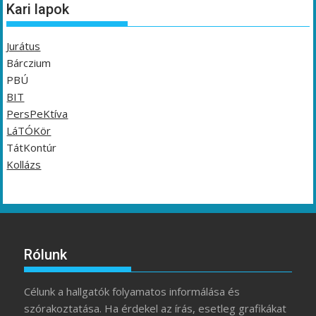
Kari lapok
Jurátus
Bárczium
PBÚ
BIT
PersPeKtíva
LáTÓKör
TátKontúr
Kollázs
Rólunk
Célunk a hallgatók folyamatos informálása és
szórakoztatása. Ha érdekel az írás, esetleg grafikákat