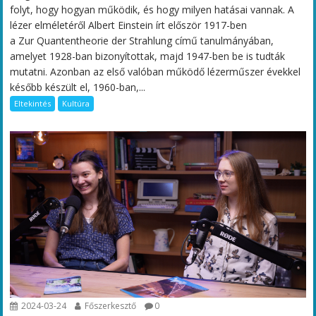
folyt, hogy hogyan működik, és hogy milyen hatásai vannak. A
lézer elméletéről Albert Einstein írt először 1917-ben
a Zur Quantentheorie der Strahlung című tanulmányában,
amelyet 1928-ban bizonyítottak, majd 1947-ben be is tudták
mutatni. Azonban az első valóban működő lézerműszer évekkel
később készült el, 1960-ban,...
Eltekintés
Kultúra
2024-03-24
Főszerkesztő
0