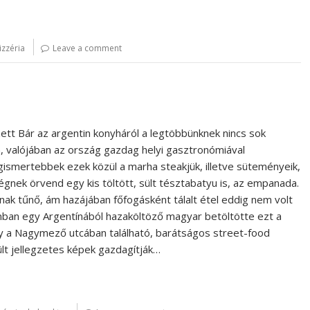
izzéria
Leave a comment
tt Bár az argentin konyháról a legtöbbünknek nincs sok
n, valójában az ország gazdag helyi gasztronómiával
egismertebbek ezek közül a marha steakjük, illetve süteményeik,
nek örvend egy kis töltött, sült tésztabatyu is, az empanada.
ónak tűnő, ám hazájában főfogásként tálalt étel eddig nem volt
nban egy Argentínából hazaköltöző magyar betöltötte ezt a
tory a Nagymező utcában található, barátságos street-food
ült jellegzetes képek gazdagítják…