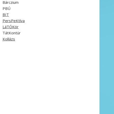
Bárczium
PBÚ
BIT
PersPeKtíva
LáTÓKör
TátKontúr
Kollázs