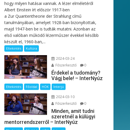
hogy milyen hatásai vannak. A lézer elméletéről
Albert Einstein írt először 1917-ben
a Zur Quantentheorie der Strahlung című
tanulmányában, amelyet 1928-ban bizonyítottak,
majd 1947-ben be is tudták mutatni. Azonban az
első valóban működő lézerműszer évekkel később
készült el, 1960-ban,...
Eltekintés
Kultúra
2024-03-24
Főszerkesztő
0
Érdekel a tudomány?
Vágj bele! – InterNyúz
Eltekintés
Főoldal
HÖK
Interjú
2024-03-10
Főszerkesztő
0
Minden, amit tudni
szeretnél a külügyi
mentorrendszerről – InterNyúz