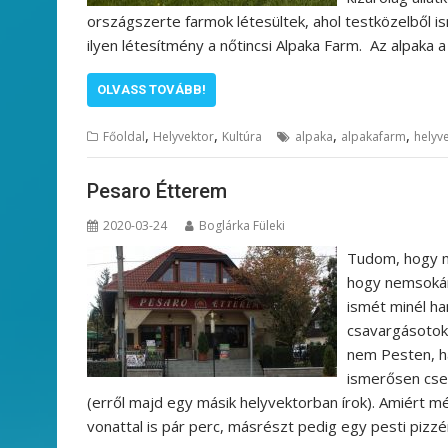
országszerte farmok létesültek, ahol testközelből 
ilyen létesítmény a nőtincsi Alpaka Farm. Az alpaka a
OLVASS TOVÁBB!
,
,
,
,
Főoldal
Helyvektor
Kultúra
alpaka
alpakafarm
helyv
Pesaro Étterem
2020-03-24
Boglárka Füleki
Tudom, hogy m
hogy nemsokár
ismét minél ha
csavargásotok
nem Pesten, h
ismerősen csen
(erről majd egy másik helyvektorban írok). Amiért m
vonattal is pár perc, másrészt pedig egy pesti pizzé