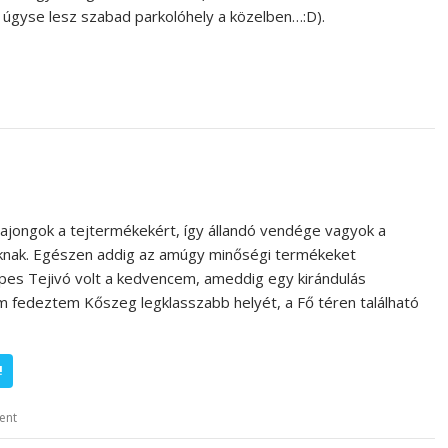
 úgyse lesz szabad parkolóhely a közelben…:D).
rajongok a tejtermékekért, így állandó vendége vagyok a
óknak. Egészen addig az amúgy minőségi termékeket
pes Tejivó volt a kedvencem, ameddig egy kirándulás
em fedeztem Kőszeg legklasszabb helyét, a Fő téren található
!
ent