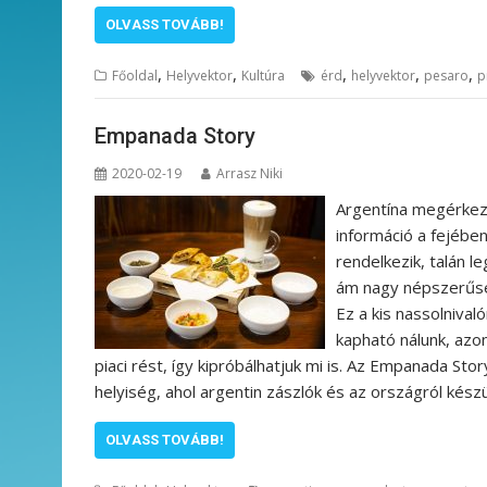
OLVASS TOVÁBB!
,
,
,
,
,
Főoldal
Helyvektor
Kultúra
érd
helyvektor
pesaro
p
Empanada Story
2020-02-19
Arrasz Niki
Argentína megérkeze
információ a fejébe
rendelkezik, talán l
ám nagy népszerűség
Ez a kis nassolnival
kapható nálunk, azo
piaci rést, így kipróbálhatjuk mi is. Az Empanada S
helyiség, ahol argentin zászlók és az országról kész
OLVASS TOVÁBB!