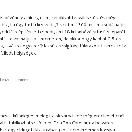
is búvóhely a hideg ellen, rendkívüli teaválaszték, és még
 tudsz, ha úgy tartja kedved. „3 szinten 1300 nm-en csodálhatjuk
edülálló építészeti csodát, ami 18 különböző stílusú szeparét
al.” – olvashatjuk az interneten, de akkor hogy kaphat 2,5-ös
, a válasz egyszerű: lassú kiszolgálás, túlárazott filteres teák
fülledt helyiségek.
Leave a comment
mcsak különleges meleg italok várnak, de még érdekesebbnél
l is találkozhatsz közben. Ez a Zoo Café, ami a belváros
k el egy eldugott kis utcában (amit nem érdemes kocsival