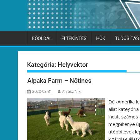
FŐOLDAL
ELTEKINTÉS
HÖK
TUDÓSÍTÁS
Kategória:
Helyvektor
Alpaka Farm – Nőtincs
2020-03-31
Arrasz Niki
Dél-Amerika le
állat kategória
indult számos 
megpihenve újb
utóbbi évek l
kizárólag álla