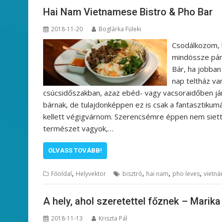
Hai Nam Vietnamese Bistro & Pho Bar
2018-11-20
Boglárka Füleki
Csodálkozom, h
mindössze pár 
Bár, ha jobba
nap teltház va
csúcsidőszakban, azaz ebéd- vagy vacsoraidőben járu
bárnak, de tulajdonképpen ez is csak a fantasztikum
kellett végigvárnom. Szerencsémre éppen nem siet
természet vagyok,…
OLVASS TOVÁBB!
,
,
,
,
Főoldal
Helyvektor
bisztró
hai nam
pho leves
vietn
A hely, ahol szeretettel főznek – Marik
2018-11-13
Kriszta Pál