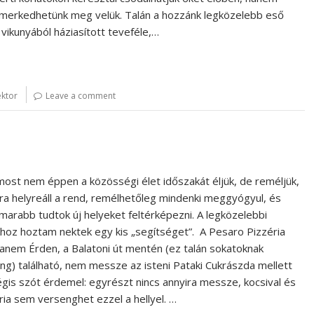
ismerkedhetünk meg velük. Talán a hozzánk legközelebb eső
 vikunyából háziasított teveféle,…
ektor
Leave a comment
ost nem éppen a közösségi élet időszakát éljük, de reméljük,
a helyreáll a rend, remélhetőleg mindenki meggyógyul, és
marabb tudtok új helyeket feltérképezni. A legközelebbi
hoz hoztam nektek egy kis „segítséget”. A Pesaro Pizzéria
anem Érden, a Balatoni út mentén (ez talán sokatoknak
g) található, nem messze az isteni Pataki Cukrászda mellett
égis szót érdemel: egyrészt nincs annyira messze, kocsival és
ria sem versenghet ezzel a hellyel. …