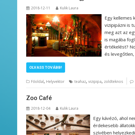
2018-12-11
Kulik Laura
Egy kellemes k
vizipipázni is
meg azt az egy
is magába fogl
értékelést? Nos
és levegőtlen, 
OLVASS TOVÁBB!
,
,
,
Főoldal
Helyvektor
teahaz
vizipipa
zoldteknos
Zoo Café
2018-12-04
Kulik Laura
Egy kávézó, ahol ne
érdekesebb állatokka
szívében helyezkedi