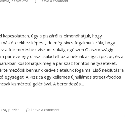
,
nómia
helyvektor
Leave a comment
el kapcsolatban, úgy a pizzáról is elmondhatjuk, hogy
 más ételekhez képest, de még sincs fogalmunk róla, hogy
hhez a felismeréshez viszont sokáig egészen Olaszországig
ám pár éve egy olasz család elhozta nekünk az igazi pizzát, és a
árukban kóstolhatjuk meg a pár száz forintos négyzeteket,
értelmeződik bennünk kedvelt ételünk fogalma. Első nekifutásra
ító egységet! A Pizzica egy kellemes újhullámos street-foodos
ancsak kisméretű galériával. A berendezés…
,
izza
pizzica
Leave a comment