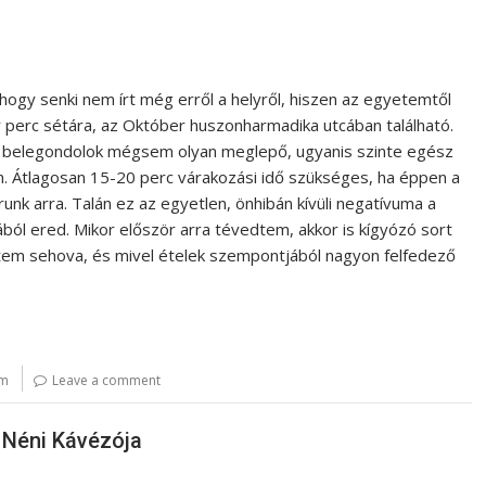
ogy senki nem írt még erről a helyről, hiszen az egyetemtől
perc sétára, az Október huszonharmadika utcában található.
n belegondolok mégsem olyan meglepő, ugyanis szinte egész
n. Átlagosan 15-20 perc várakozási idő szükséges, ha éppen a
nk arra. Talán ez az egyetlen, önhibán kívüli negatívuma a
ából ered. Mikor először arra tévedtem, akkor is kígyózó sort
tem sehova, és mivel ételek szempontjából nagyon felfedező
ám
Leave a comment
a Néni Kávézója