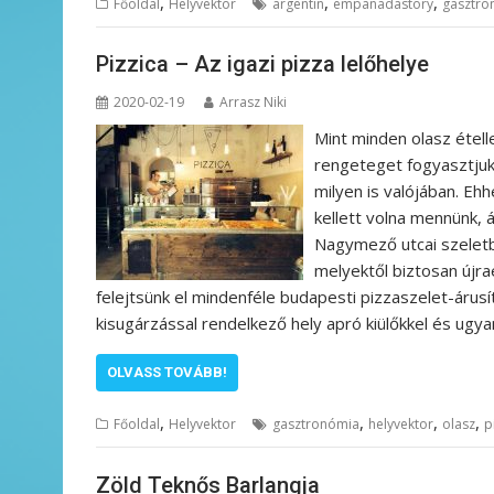
,
,
,
Főoldal
Helyvektor
argentin
empanadastory
gasztro
Pizzica – Az igazi pizza lelőhelye
2020-02-19
Arrasz Niki
Mint minden olasz étell
rengeteget fogyasztjuk
milyen is valójában. E
kellett volna mennünk, 
Nagymező utcai szeletb
melyektől biztosan újra
felejtsünk el mindenféle budapesti pizzaszelet-árus
kisugárzással rendelkező hely apró kiülőkkel és ugy
OLVASS TOVÁBB!
,
,
,
,
Főoldal
Helyvektor
gasztronómia
helyvektor
olasz
p
Zöld Teknős Barlangja