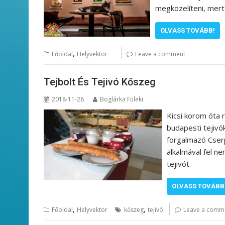
megközelíteni, mert
OLVASS TOVÁBB!
,
Főoldal
Helyvektor
Leave a comment
Tejbolt És Tejivó Kőszeg
2018-11-28
Boglárka Füleki
Kicsi korom óta 
budapesti tejiv
forgalmazó Cser
alkalmával fel n
tejivót.
OLVASS TOVÁBB
,
,
Főoldal
Helyvektor
kőszeg
tejivó
Leave a comm