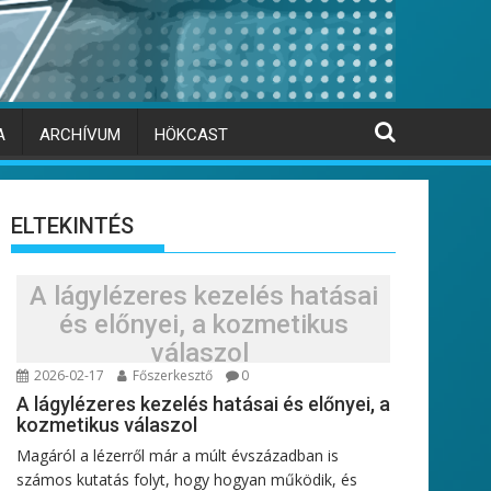
A
ARCHÍVUM
HÖKCAST
ELTEKINTÉS
A lágylézeres kezelés hatásai
és előnyei, a kozmetikus
válaszol
2026-02-17
Főszerkesztő
0
A lágylézeres kezelés hatásai és előnyei, a
kozmetikus válaszol
Magáról a lézerről már a múlt évszázadban is
számos kutatás folyt, hogy hogyan működik, és