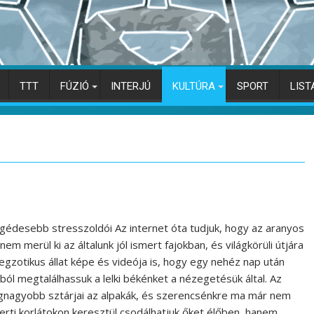
TTT
FÚZIÓ
INTERJÚ
KULTÚRA
SPORT
LIST
gédesebb stresszoldói Az internet óta tudjuk, hogy az aranyos
 nem merül ki az általunk jól ismert fajokban, és világkörüli útjára
egzotikus állat képe és videója is, hogy egy nehéz nap után
ól megtalálhassuk a lelki békénket a nézegetésük által. Az
egnagyobb sztárjai az alpakák, és szerencsénkre ma már nem
tkerti korlátokon keresztül csodálhatjuk őket élőben, hanem