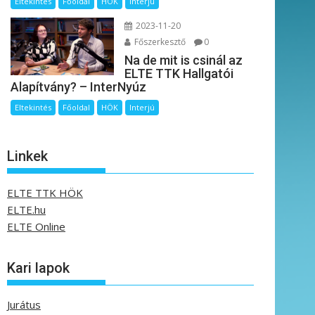
Eltekintés
Főoldal
HÖK
Interjú
2023-11-20
Főszerkesztő
0
Na de mit is csinál az
ELTE TTK Hallgatói
Alapítvány? – InterNyúz
Eltekintés
Főoldal
HÖK
Interjú
Linkek
ELTE TTK HÖK
ELTE.hu
ELTE Online
Kari lapok
Jurátus