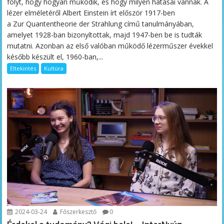
folyt, hogy hogyan működik, és hogy milyen hatásai vannak. A
lézer elméletéről Albert Einstein írt először 1917-ben
a Zur Quantentheorie der Strahlung című tanulmányában,
amelyet 1928-ban bizonyítottak, majd 1947-ben be is tudták
mutatni. Azonban az első valóban működő lézerműszer évekkel
később készült el, 1960-ban,...
Eltekintés
Kultúra
2024-03-24
Főszerkesztő
0