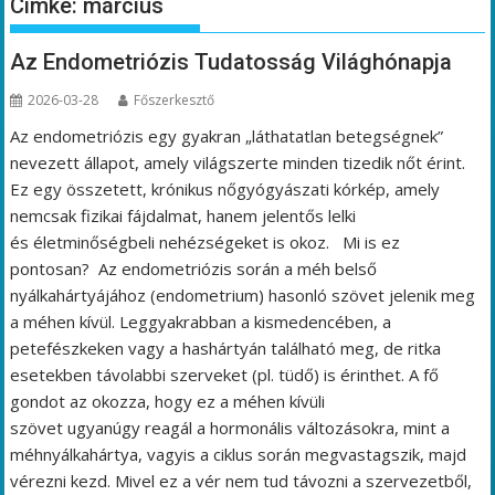
Címke:
március
Az Endometriózis Tudatosság Világhónapja
2026-03-28
Főszerkesztő
Az endometriózis egy gyakran „láthatatlan betegségnek”
nevezett állapot, amely világszerte minden tizedik nőt érint.
Ez egy összetett, krónikus nőgyógyászati kórkép, amely
nemcsak fizikai fájdalmat, hanem jelentős lelki
és életminőségbeli nehézségeket is okoz. Mi is ez
pontosan? Az endometriózis során a méh belső
nyálkahártyájához (endometrium) hasonló szövet jelenik meg
a méhen kívül. Leggyakrabban a kismedencében, a
petefészkeken vagy a hashártyán található meg, de ritka
esetekben távolabbi szerveket (pl. tüdő) is érinthet. A fő
gondot az okozza, hogy ez a méhen kívüli
szövet ugyanúgy reagál a hormonális változásokra, mint a
méhnyálkahártya, vagyis a ciklus során megvastagszik, majd
vérezni kezd. Mivel ez a vér nem tud távozni a szervezetből,