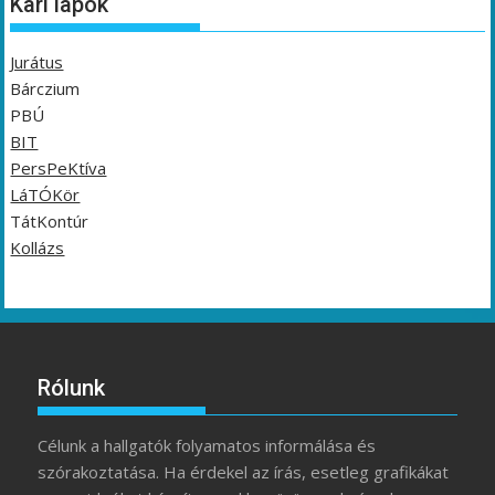
Kari lapok
Jurátus
Bárczium
PBÚ
BIT
PersPeKtíva
LáTÓKör
TátKontúr
Kollázs
Rólunk
Célunk a hallgatók folyamatos informálása és
szórakoztatása. Ha érdekel az írás, esetleg grafikákat