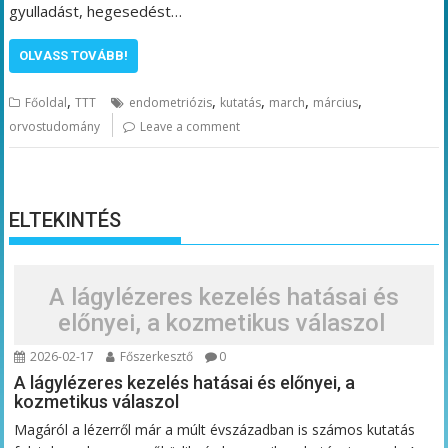
gyulladást, hegesedést…
OLVASS TOVÁBB!
,
,
,
,
,
Főoldal
TTT
endometriózis
kutatás
march
március
orvostudomány
Leave a comment
ELTEKINTÉS
A lágylézeres kezelés hatásai és
előnyei, a kozmetikus válaszol
2026-02-17
Főszerkesztő
0
A lágylézeres kezelés hatásai és előnyei, a
kozmetikus válaszol
Magáról a lézerről már a múlt évszázadban is számos kutatás