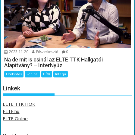
2023-11-20
Főszerkesztő
0
Na de mit is csinál az ELTE TTK Hallgatói
Alapítvány? – InterNyúz
Eltekintés
Főoldal
HÖK
Interjú
Linkek
ELTE TTK HÖK
ELTE.hu
ELTE Online