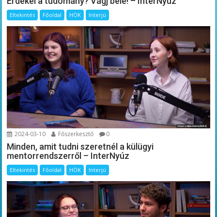
Érdekel a tudomány? Vágj bele! – InterNyúz
Eltekintés
Főoldal
HÖK
Interjú
2024-03-10
Főszerkesztő
0
Minden, amit tudni szeretnél a külügyi
mentorrendszerről – InterNyúz
Eltekintés
Főoldal
HÖK
Interjú