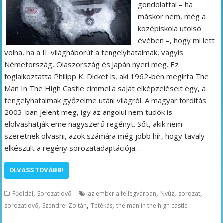
gondolattal – ha
máskor nem, még a
középiskola utolsó
évében –, hogy mi lett
volna, ha a II. világháborút a tengelyhatalmak, vagyis
Németország, Olaszország és Japán nyeri meg. Ez
foglalkoztatta Philipp K. Dicket is, aki 1962-ben megírta The
Man In The High Castle címmel a saját elképzeléseit egy, a
tengelyhatalmak győzelme utáni világról. A magyar fordítás
2003-ban jelent meg, így az angolul nem tudók is
elolvashatják eme nagyszerű regényt. Sőt, akik nem
szeretnek olvasni, azok számára még jobb hír, hogy tavaly
elkészült a regény sorozatadaptációja…
OLVASS TOVÁBB!
,
,
,
,
Főoldal
Sorozatlövő
az ember a fellegvárban
Nyúz
sorozat
,
,
,
sorozatlövő
Szendrei Zoltán
Tétékás
the man in the high castle