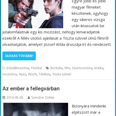
Egyre jobb és jobb
magyar filmeket
készítenek, úgyhogy
egy sikeres vizsga
után iktassatok be
jutalomfalatnak egy kis mozizást, nehogy lemaradjatok
ezekről! A félév utolsó ajánlását a Tiszta szívvel című filmről
olvashatjátok, amelyet József Attila druszája írt és rendezett.
OLVASS TOVÁBB!
,
,
,
,
,
(Házi)Mozizóna
Főoldal
Borbála
film
házimozizóna
kritika
,
,
,
,
mozizóna
Nyúz
Resch
Tétékás
Tiszta szívvel
Az ember a fellegvárban
2016-05-28
Szendrei Zoltán
Bizonyára mindenki
eljátszott már a