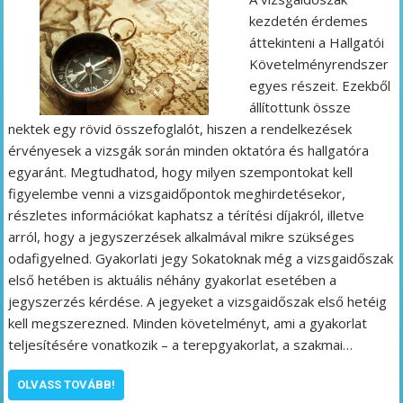
kezdetén érdemes
áttekinteni a Hallgatói
Követelményrendszer
egyes részeit. Ezekből
állítottunk össze
nektek egy rövid összefoglalót, hiszen a rendelkezések
érvényesek a vizsgák során minden oktatóra és hallgatóra
egyaránt. Megtudhatod, hogy milyen szempontokat kell
figyelembe venni a vizsgaidőpontok meghirdetésekor,
részletes információkat kaphatsz a térítési díjakról, illetve
arról, hogy a jegyszerzések alkalmával mikre szükséges
odafigyelned. Gyakorlati jegy Sokatoknak még a vizsgaidőszak
első hetében is aktuális néhány gyakorlat esetében a
jegyszerzés kérdése. A jegyeket a vizsgaidőszak első hetéig
kell megszerezned. Minden követelményt, ami a gyakorlat
teljesítésére vonatkozik – a terepgyakorlat, a szakmai…
OLVASS TOVÁBB!