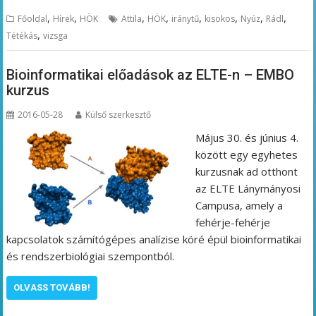
,
,
,
,
,
,
,
,
Főoldal
Hírek
HÖK
Attila
HÖK
iránytű
kisokos
Nyúz
Rádl
,
Tétékás
vizsga
Bioinformatikai előadások az ELTE-n – EMBO
kurzus
2016-05-28
Külső szerkesztő
Május 30. és június 4.
között egy egyhetes
kurzusnak ad otthont
az ELTE Lánymányosi
Campusa, amely a
fehérje-fehérje
kapcsolatok számítógépes analízise köré épül bioinformatikai
és rendszerbiológiai szempontból.
OLVASS TOVÁBB!