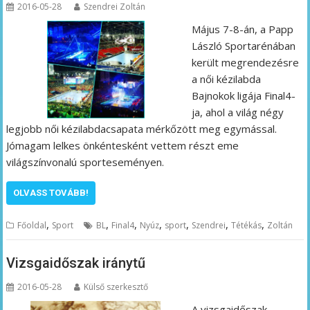
2016-05-28
Szendrei Zoltán
Május 7-8-án, a Papp
László Sportarénában
került megrendezésre
a női kézilabda
Bajnokok ligája Final4-
ja, ahol a világ négy
legjobb női kézilabdacsapata mérkőzött meg egymással.
Jómagam lelkes önkéntesként vettem részt eme
világszínvonalú sporteseményen.
OLVASS TOVÁBB!
,
,
,
,
,
,
,
Főoldal
Sport
BL
Final4
Nyúz
sport
Szendrei
Tétékás
Zoltán
Vizsgaidőszak iránytű
2016-05-28
Külső szerkesztő
A vizsgaidőszak