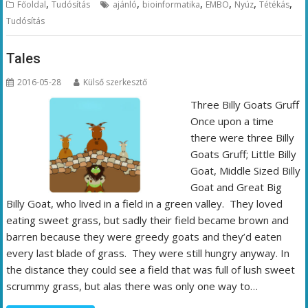
,
,
,
,
,
,
Főoldal
Tudósítás
ajánló
bioinformatika
EMBO
Nyúz
Tétékás
Tudósítás
Tales
2016-05-28
Külső szerkesztő
Three Billy Goats Gruff
Once upon a time
there were three Billy
Goats Gruff; Little Billy
Goat, Middle Sized Billy
Goat and Great Big
Billy Goat, who lived in a field in a green valley. They loved
eating sweet grass, but sadly their field became brown and
barren because they were greedy goats and they’d eaten
every last blade of grass. They were still hungry anyway. In
the distance they could see a field that was full of lush sweet
scrummy grass, but alas there was only one way to…