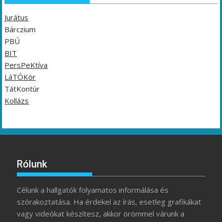
Jurátus
Bárczium
PBÚ
BIT
PersPeKtíva
LáTÓKör
TátKontúr
Kollázs
Rólunk
Célunk a hallgatók folyamatos informálása és
szórakoztatása. Ha érdekel az írás, esetleg grafikákat
vagy videókat készítesz, akkor örömmel várunk a