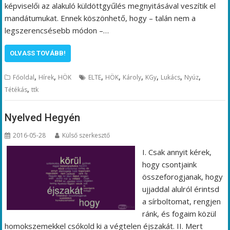
képviselői az alakuló küldöttgyűlés megnyitásával veszítik el
mandátumukat. Ennek köszönhető, hogy – talán nem a
legszerencsésebb módon –…
OLVASS TOVÁBB!
,
,
,
,
,
,
,
,
Főoldal
Hírek
HÖK
ELTE
HÖK
Károly
KGy
Lukács
Nyúz
,
Tétékás
ttk
Nyelved Hegyén
2016-05-28
Külső szerkesztő
I. Csak annyit kérek,
hogy csontjaink
összeforogjanak, hogy
ujjaddal alulról érintsd
a sírboltomat, rengjen
ránk, és fogaim közül
homokszemekkel csókold ki a végtelen éjszakát. II. Mert