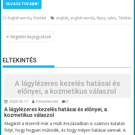
OLVASS TOVÁBB!
,
,
,
,
,
English words
Főoldal
english
english words
Nyúz
tales
Tétékás
Bejegyzés
Régebbi bejegyzések
navigáció
ELTEKINTÉS
A lágylézeres kezelés hatásai és
előnyei, a kozmetikus válaszol
2026-02-17
Főszerkesztő
0
A lágylézeres kezelés hatásai és előnyei, a
kozmetikus válaszol
Magáról a lézerről már a múlt évszázadban is számos kutatás
folyt, hogy hogyan működik, és hogy milyen hatásai vannak. A