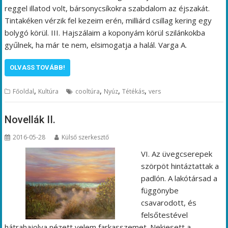
reggel illatod volt, bársonycsíkokra szabdalom az éjszakát.
Tintakéken vérzik fel kezeim erén, milliárd csillag kering egy
bolygó körül. III. Hajszálaim a koponyám körül szilánkokba
gyűlnek, ha már te nem, elsimogatja a halál. Varga A.
OLVASS TOVÁBB!
,
,
,
,
Főoldal
Kultúra
cooltúra
Nyúz
Tétékás
vers
Novellák II.
2016-05-28
Külső szerkesztő
VI. Az üvegcserepek
szörpöt hintáztattak a
padlón. A lakótársad a
függönybe
csavarodott, és
felsőtestével
hátrahajolva nézett velem farkasszemet. Nekiesett a