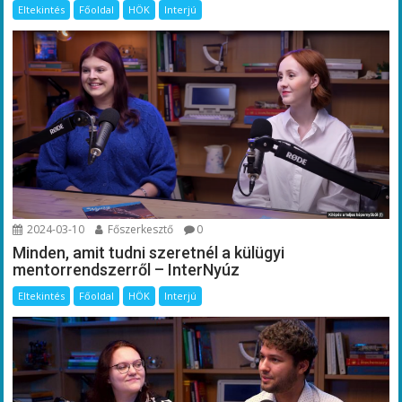
Eltekintés
Főoldal
HÖK
Interjú
2024-03-10
Főszerkesztő
0
Minden, amit tudni szeretnél a külügyi
mentorrendszerről – InterNyúz
Eltekintés
Főoldal
HÖK
Interjú