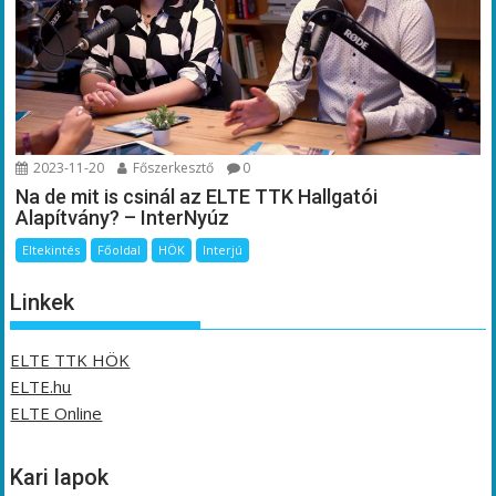
2023-11-20
Főszerkesztő
0
Na de mit is csinál az ELTE TTK Hallgatói
Alapítvány? – InterNyúz
Eltekintés
Főoldal
HÖK
Interjú
Linkek
ELTE TTK HÖK
ELTE.hu
ELTE Online
Kari lapok