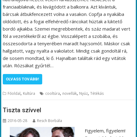
franciaablaknak, és kivágódott a balkonra. Azt kívántuk,
bárcsak átbukfencezett volna a vasakon. Copfja a nyakába
oldódott, és a fogai elfehéredő ráncokat húztak a lüktető
bordó ajkakba. Szemei megrebbentek, és száz madarat vert
föl a vezetékekről az égbe. Visszalépett a szobába, és
összesodorta a tenyerében maradt hajcsomót. Máskor csak
hallgatott, vagy nyalta a vakolatot. Mindig csak gondoltál rá,
de sosem mondtad, ki ő. Hajnalban találtak rád egy vitátok
után. Rózsákat gyűrtél…
OLVASS TOVÁBB!
,
,
,
,
Főoldal
Kultúra
cooltúra
novellák
Nyúz
Tétékás
Tiszta szívvel
2016-05-28
Resch Borbála
Figyelem, figyelem!