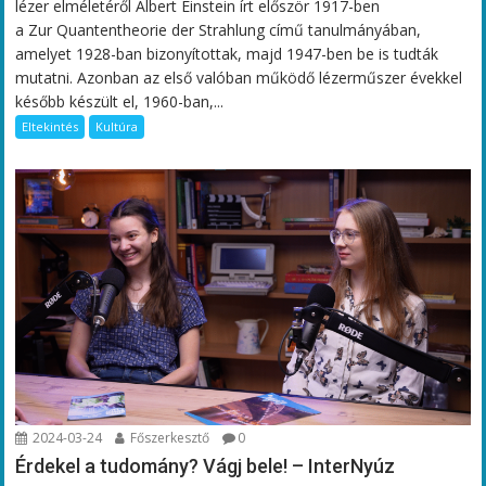
lézer elméletéről Albert Einstein írt először 1917-ben
a Zur Quantentheorie der Strahlung című tanulmányában,
amelyet 1928-ban bizonyítottak, majd 1947-ben be is tudták
mutatni. Azonban az első valóban működő lézerműszer évekkel
később készült el, 1960-ban,...
Eltekintés
Kultúra
2024-03-24
Főszerkesztő
0
Érdekel a tudomány? Vágj bele! – InterNyúz