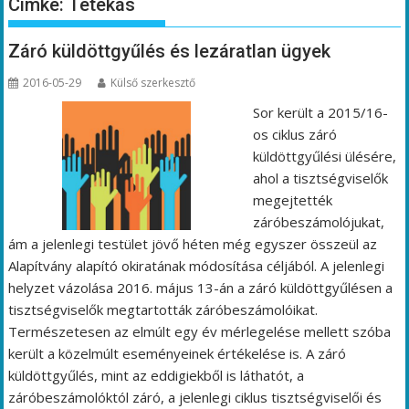
Címke:
Tétékás
Záró küldöttgyűlés és lezáratlan ügyek
2016-05-29
Külső szerkesztő
Sor került a 2015/16-
os ciklus záró
küldöttgyűlési ülésére,
ahol a tisztségviselők
megejtették
záróbeszámolójukat,
ám a jelenlegi testület jövő héten még egyszer összeül az
Alapítvány alapító okiratának módosítása céljából. A jelenlegi
helyzet vázolása 2016. május 13-án a záró küldöttgyűlésen a
tisztségviselők megtartották záróbeszámolóikat.
Természetesen az elmúlt egy év mérlegelése mellett szóba
került a közelmúlt eseményeinek értékelése is. A záró
küldöttgyűlés, mint az eddigiekből is láthatót, a
záróbeszámolóktól záró, a jelenlegi ciklus tisztségviselői és