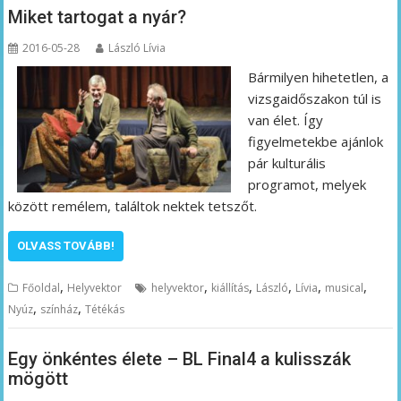
Miket tartogat a nyár?
2016-05-28
László Lívia
Bármilyen hihetetlen, a
vizsgaidőszakon túl is
van élet. Így
figyelmetekbe ajánlok
pár kulturális
programot, melyek
között remélem, találtok nektek tetszőt.
OLVASS TOVÁBB!
,
,
,
,
,
,
Főoldal
Helyvektor
helyvektor
kiállítás
László
Lívia
musical
,
,
Nyúz
színház
Tétékás
Egy önkéntes élete – BL Final4 a kulisszák
mögött