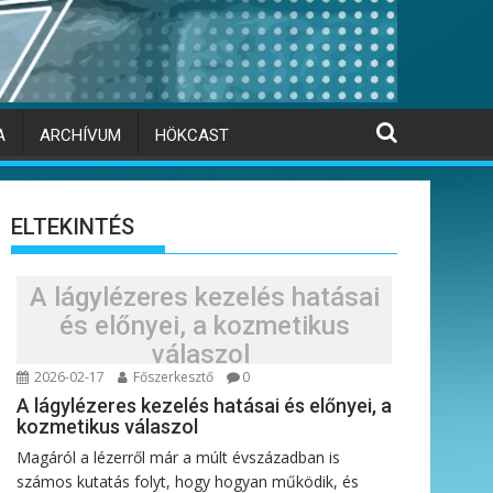
A
ARCHÍVUM
HÖKCAST
ELTEKINTÉS
A lágylézeres kezelés hatásai
és előnyei, a kozmetikus
válaszol
2026-02-17
Főszerkesztő
0
A lágylézeres kezelés hatásai és előnyei, a
kozmetikus válaszol
Magáról a lézerről már a múlt évszázadban is
számos kutatás folyt, hogy hogyan működik, és