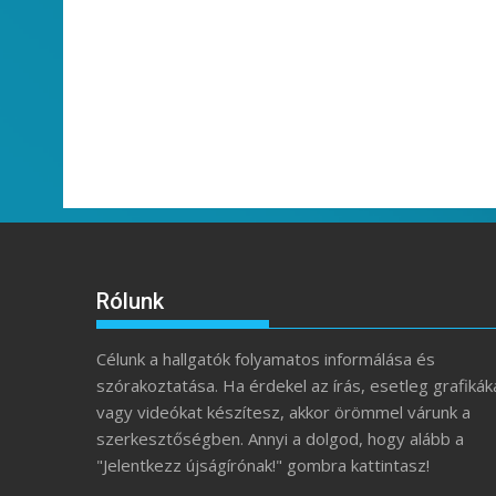
Rólunk
Célunk a hallgatók folyamatos informálása és
szórakoztatása. Ha érdekel az írás, esetleg grafikák
vagy videókat készítesz, akkor örömmel várunk a
szerkesztőségben. Annyi a dolgod, hogy alább a
"Jelentkezz újságírónak!" gombra kattintasz!