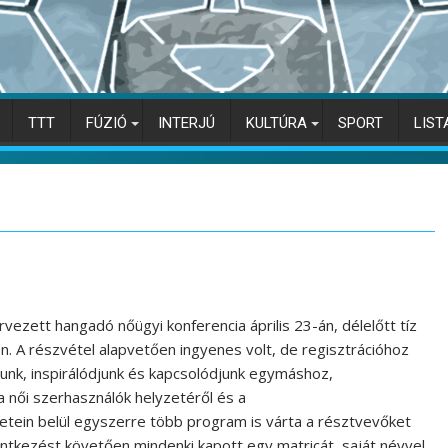
TTT
FÚZIÓ
INTERJÚ
KULTÚRA
SPORT
LIST
vezett hangadó nőügyi konferencia április 23-án, délelőtt tíz
. A részvétel alapvetően ingyenes volt, de regisztrációhoz
junk, inspirálódjunk és kapcsolódjunk egymáshoz,
a női szerhasználók helyzetéről és a
etein belül egyszerre több program is várta a résztvevőket
entkezést követően mindenki kapott egy matricát, saját névvel