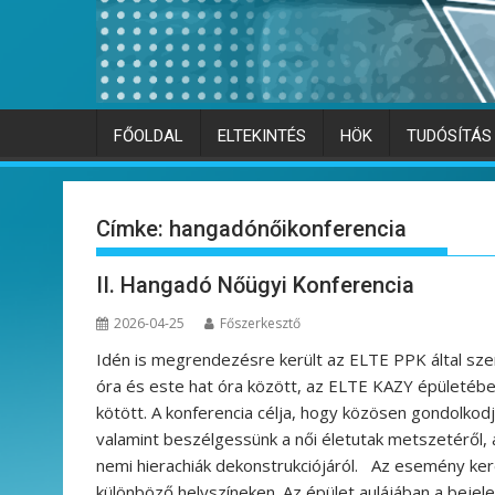
FŐOLDAL
ELTEKINTÉS
HÖK
TUDÓSÍTÁS
Címke:
hangadónőikonferencia
II. Hangadó Nőügyi Konferencia
2026-04-25
Főszerkesztő
Idén is megrendezésre került az ELTE PPK által szer
óra és este hat óra között, az ELTE KAZY épületében
kötött. A konferencia célja, hogy közösen gondolkod
valamint beszélgessünk a női életutak metszetéről, 
nemi hierachiák dekonstrukciójáról. Az esemény ker
különböző helyszíneken. Az épület aulájában a bejel