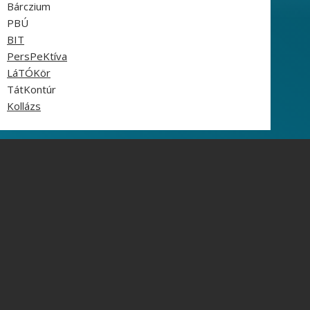
Bárczium
PBÚ
BIT
PersPeKtíva
LáTÓKör
TátKontúr
Kollázs