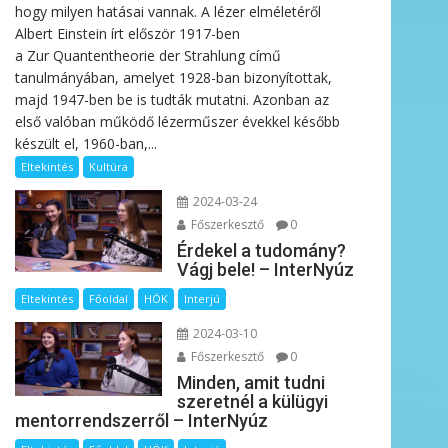
hogy milyen hatásai vannak. A lézer elméletéről
Albert Einstein írt először 1917-ben
a Zur Quantentheorie der Strahlung című
tanulmányában, amelyet 1928-ban bizonyítottak,
majd 1947-ben be is tudták mutatni. Azonban az
első valóban működő lézerműszer évekkel később
készült el, 1960-ban,...
Eltekintés
Kultúra
2024-03-24
Főszerkesztő
0
Érdekel a tudomány?
Vágj bele! – InterNyúz
Eltekintés
Főoldal
HÖK
Interjú
2024-03-10
Főszerkesztő
0
Minden, amit tudni
szeretnél a külügyi
mentorrendszerről – InterNyúz