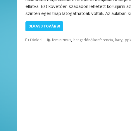
ellátva. Ezt követően szabadon lehetett körüljárni az
szintén egésznap látogathatóak voltak. Az aulában k
OLVASS TOVÁBB!
,
,
,
Főoldal
feminizmus
hangadónőikonferencia
kazy
pp