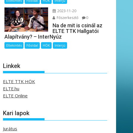
Eltekintés
Főoldal
HÖK
Interjú
2023-11-20
Főszerkesztő
0
Na de mit is csinál az
ELTE TTK Hallgatói
Alapítvány? – InterNyúz
Eltekintés
Főoldal
HÖK
Interjú
Linkek
ELTE TTK HÖK
ELTE.hu
ELTE Online
Kari lapok
Jurátus