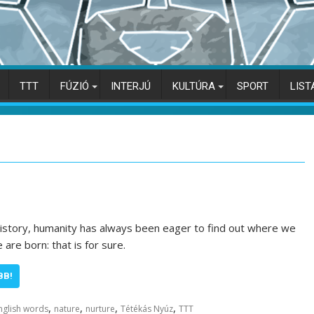
TTT
FÚZIÓ
INTERJÚ
KULTÚRA
SPORT
LIST
story, humanity has always been eager to find out where we
are born: that is for sure.
BB!
,
,
,
,
nglish words
nature
nurture
Tétékás Nyúz
TTT