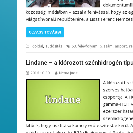
dokumentumfil
közösségi médiában – azzal a felhívással, hogy az e
világszínvonalú repülőterére, a Liszt Ferenc Nemze
OLVASS TOVÁBB!
,
,
,
,
Főoldal
Tudósítás
53. félévfolyam
6. szám
airport
re
Lindane – a klórozott szénhidrogén típ
2016-10-30
Néma Judit
A klórozott sz
szerves hatóa
csoportja. A H
gamma-HCH vag
ezerszer hatás
szénhidrogének
kitűnik, hogy tisztítása komoly erőfeszítésbe kerül. 
májdaganatot okoz. Az EPA (Enviromental Protection 