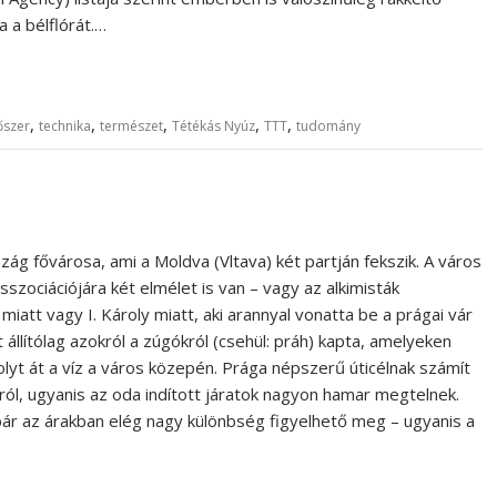
a a bélflórát.…
,
,
,
,
,
őszer
technika
természet
Tétékás Nyúz
TTT
tudomány
ág fővárosa, ami a Moldva (Vltava) két partján fekszik. A város
sszociációjára két elmélet is van – vagy az alkimisták
iatt vagy I. Károly miatt, aki arannyal vonatta be a prágai vár
 állítólag azokról a zúgókról (csehül: práh) kapta, amelyeken
folyt át a víz a város közepén. Prága népszerű úticélnak számít
l, ugyanis az oda indított járatok nagyon hamar megtelnek.
 bár az árakban elég nagy különbség figyelhető meg – ugyanis a