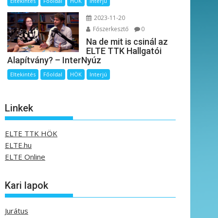
Eltekintés
Főoldal
HÖK
Interjú
2023-11-20
Főszerkesztő
0
Na de mit is csinál az
ELTE TTK Hallgatói
Alapítvány? – InterNyúz
Eltekintés
Főoldal
HÖK
Interjú
Linkek
ELTE TTK HÖK
ELTE.hu
ELTE Online
Kari lapok
Jurátus