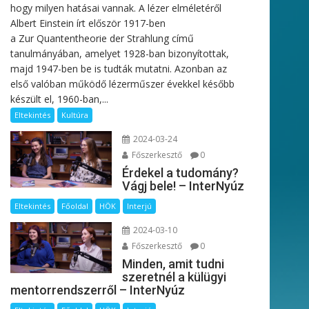
hogy milyen hatásai vannak. A lézer elméletéről
Albert Einstein írt először 1917-ben
a Zur Quantentheorie der Strahlung című
tanulmányában, amelyet 1928-ban bizonyítottak,
majd 1947-ben be is tudták mutatni. Azonban az
első valóban működő lézerműszer évekkel később
készült el, 1960-ban,...
Eltekintés
Kultúra
2024-03-24
Főszerkesztő
0
Érdekel a tudomány?
Vágj bele! – InterNyúz
Eltekintés
Főoldal
HÖK
Interjú
2024-03-10
Főszerkesztő
0
Minden, amit tudni
szeretnél a külügyi
mentorrendszerről – InterNyúz