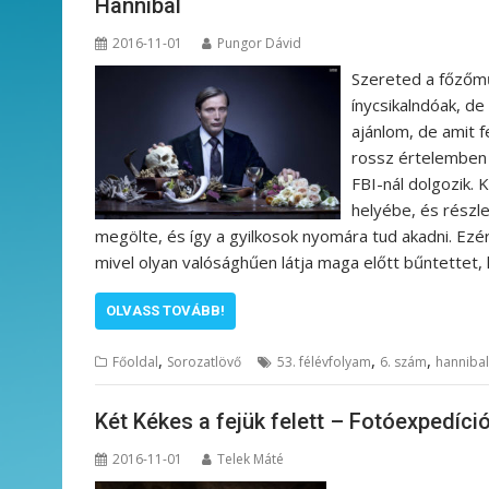
Hannibal
2016-11-01
Pungor Dávid
Szereted a főzőmű
ínycsikalndóak, de
ajánlom, de amit f
rossz értelemben 
FBI-nál dolgozik.
helyébe, és részl
megölte, és így a gyilkosok nyomára tud akadni. Ezé
mivel olyan valósághűen látja maga előtt bűntettet,
OLVASS TOVÁBB!
,
,
,
Főoldal
Sorozatlövő
53. félévfolyam
6. szám
hannibal
Két Kékes a fejük felett – Fotóexpedíc
2016-11-01
Telek Máté