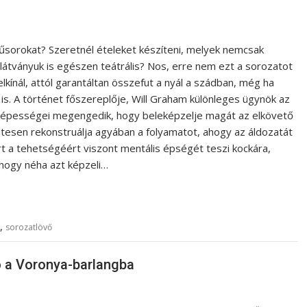
sorokat? Szeretnél ételeket készíteni, melyek nemcsak
 látványuk is egészen teátrális? Nos, erre nem ezt a sorozatot
elkínál, attól garantáltan összefut a nyál a szádban, még ha
is. A történet főszereplője, Will Graham különleges ügynök az
 Képességei megengedik, hogy beleképzelje magát az elkövető
etesen rekonstruálja agyában a folyamatot, ahogy az áldozatát
rt a tehetségéért viszont mentális épségét teszi kockára,
 hogy néha azt képzeli…
,
sorozatlövő
ió a Voronya-barlangba