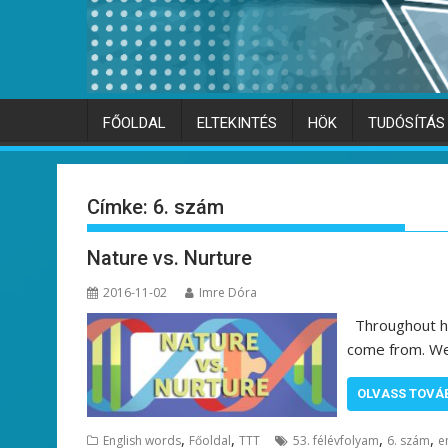
FŐOLDAL
ELTEKINTÉS
HÖK
TUDÓSÍTÁS
Címke:
6. szám
Nature vs. Nurture
2016-11-02
Imre Dóra
Throughout hi
come from. We 
OLVASS TOVÁ
,
,
,
,
English words
Főoldal
TTT
53. félévfolyam
6. szám
e