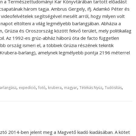
án a Természettudományi Kar Könyvtárában tartott előadást
csapatának három tagja. Ambrus Gergely, ifj. Adamkó Péter és
 videofelvételek segítségével mesélt arról, hogy milyen volt
napot eltölteni a világ legmélyebb barlangjában. Abházia a
 Grúzia és Oroszország között fekvő terület, mely politikailag
il. Az 1992-es grúz-abház háború óta de facto független
b ország ismeri el, a többiek Grúzia részének tekintik
n Krubera-barlang), amelynek legmélyebb pontja 2196 méterrel
,
,
,
,
,
,
,
arlangász
expedíció
fotó
krubera
magyar
Tétékás Nyúz
Tudósítás
asztó 2014-ben jelent meg a Magvető kiadó kiadásában. A kötet