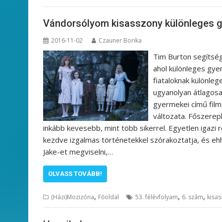
Vándorsólyom kisasszony különleges gy
2016-11-02
Czauner Borika
Tim Burton segítség
ahol különleges gye
fiataloknak különle
ugyanolyan átlagosa
gyermekei című fil
változata. Főszerepl
inkább kevesebb, mint több sikerrel. Egyetlen igazi ro
kezdve izgalmas történetekkel szórakoztatja, és ehh
Jake-et megviselni,…
OLVASS TOVÁBB!
,
,
,
(Házi)Mozizóna
Főoldal
53. félévfolyam
6. szám
kisa