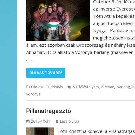
Október 3-án délut
az Inverse Everest 
Tóth Attila képek és
augusztusban kilenc 
Nyugat-Kaukázusban,
meglehetősen instab
állam, ezt azonban csak Oroszország és néhány kiseb
Abháziát. Itt található a Voronya-barlang (másnéve
a…
OLVASS TOVÁBB!
,
,
,
,
Főoldal
Tudósítás
53. félévfolyam
6. szám
barlang
b
voronya
Pillanatragasztó
2016-10-31
László Lívia
Tóth Krisztina könyve, a Pillanatrag