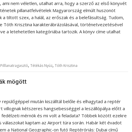
 ami nem véletlen, utalhat arra, hogy a szerző az első könyvét
rténetek pillanatfelvételek Magyarország elmúlt huszonöt
a tiltott szex, a halál, az erőszak és a belefásultság. Tudom,
e Tóth Krisztina karakterábrázolásával, történetvezetésével
ve a letehetetlen kategóriába tartozik. A könyv címe utalhat
,
,
,
Pilllanatragasztó
Tétékás Nyúz
Tóth Krisztina
zák mögött
y repülőgéppel miután kiszálltál belőle és elhagytad a reptér
rt villognak kétszeres hangsebességgel a leszállópálya előtt a
a fedélzeti mérnök és mi volt a feladata? Többek között ezekre
s válaszokat kaptam az Airport túra során. Habár két évadot
em a National Geographic-on futó Reptéróriás: Dubai című