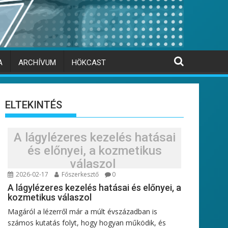
A
ARCHÍVUM
HÖKCAST
ELTEKINTÉS
A lágylézeres kezelés hatásai
és előnyei, a kozmetikus
válaszol
2026-02-17
Főszerkesztő
0
A lágylézeres kezelés hatásai és előnyei, a
kozmetikus válaszol
Magáról a lézerről már a múlt évszázadban is
számos kutatás folyt, hogy hogyan működik, és