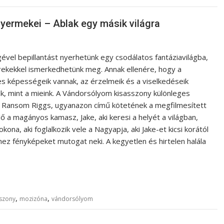
ermekei – Ablak egy másik világra
ével bepillantást nyerhetünk egy csodálatos fantáziavilágba,
rekekkel ismerkedhetünk meg. Annak ellenére, hogy a
ges képességeik vannak, az érzelmeik és a viselkedéseik
k, mint a mieink. A Vándorsólyom kisasszony különleges
m Ransom Riggs, ugyanazon című kötetének a megfilmesített
ő a magányos kamasz, Jake, aki keresi a helyét a világban,
kona, aki foglalkozik vele a Nagyapja, aki Jake-et kicsi korától
ez fényképeket mutogat neki. A kegyetlen és hirtelen halála
,
,
sszony
mozizóna
vándorsólyom