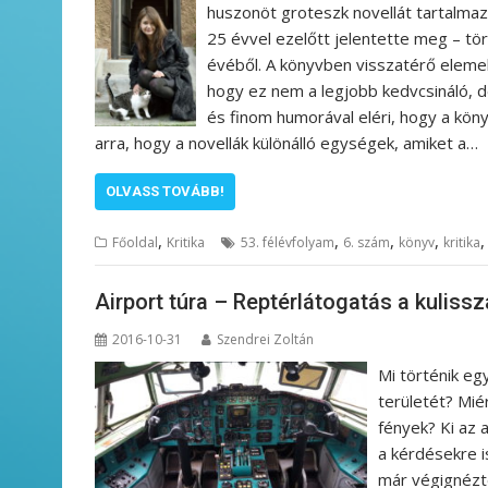
huszonöt groteszk novellát tartalmaz,
25 évvel ezelőtt jelentette meg – tö
évéből. A könyvben visszatérő elemek 
hogy ez nem a legjobb kedvcsináló, d
és finom humorával eléri, hogy a köny
arra, hogy a novellák különálló egységek, amiket a…
OLVASS TOVÁBB!
,
,
,
,
Főoldal
Kritika
53. félévfolyam
6. szám
könyv
kritika
Airport túra – Reptérlátogatás a kuliss
2016-10-31
Szendrei Zoltán
Mi történik eg
területét? Mié
fények? Ki az 
a kérdésekre i
már végignézt