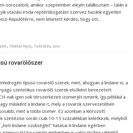
m-sorozatból, amikor szeptember elején találkoztam – talán a
gyik utazási iroda reptérlátogatást szervez hazánk egyetlen
tközi Repülőtérre, nem lehetett kérdés, hogy ott…
,
,
,
ptér
Tétékás Nyúz
Tudósítás
túra
usú rovarölőszer
énhidrogén típusú rovarölő szerek, mint, ahogyan a lindane is, a
nyagú szintetikus rovarölő szerek elsőként bevezetett
CH-nak igen sok térszerkezeti izomerjét ismerik, így például a
y másként a lindane-t, mely a rovarok szervezetében
osabb, mint a többi izomer. Ez azonban a klórozott
 szintézise során csak 10-15 százalékban keletkezik, melyből
A „heti lindane-szükséglet” hatásai A lindane egérben
Agency) listája szerint emberben is valószínűleg rákkeltő