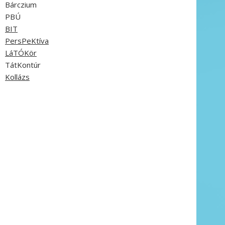
Bárczium
PBÚ
BIT
PersPeKtíva
LáTÓKör
TátKontúr
Kollázs