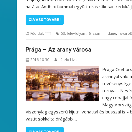
hatású. Antibiotikummal együtt drasztikusan redukálj
OLVASS TOVÁBB!
,
,
,
,
Főoldal
TTT
53. félévfolyam
6. szám
lindane
rovaröl
Prága – Az arany városa
2016-10-30
László Lívia
Prága Csehorsz
arannyal való a
tevékenysége m
tornyait. Nevét
nagy robajjal 
Magyarországró
Viszonylag egyszerű kijutni vonattal és busszal is –
vasút sokkalta drágább.…
OLVASS TOVÁBB!