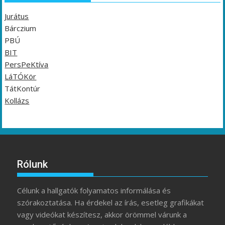
Jurátus
Bárczium
PBÚ
BIT
PersPeKtíva
LáTÓKör
TátKontúr
Kollázs
Rólunk
Célunk a hallgatók folyamatos informálása és
szórakoztatása. Ha érdekel az írás, esetleg grafikákat
vagy videókat készítesz, akkor örömmel várunk a