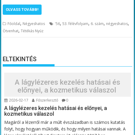
OLVASS TOVÁBB!
,
,
,
,
,
Főoldal
Négyeshatos
'56
53. félévfolyam
6. szám
négyeshatos
,
Ötvenhat
Tétékás Nyúz
ELTEKINTÉS
A lágylézeres kezelés hatásai és
előnyei, a kozmetikus válaszol
2026-02-17
Főszerkesztő
0
A lágylézeres kezelés hatásai és előnyei, a
kozmetikus válaszol
Magáról a lézerről már a múlt évszázadban is számos kutatás
folyt, hogy hogyan működik, és hogy milyen hatásai vannak. A