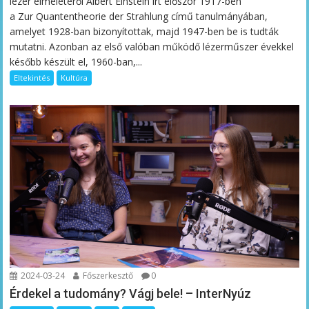
lézer elméletéről Albert Einstein írt először 1917-ben
a Zur Quantentheorie der Strahlung című tanulmányában,
amelyet 1928-ban bizonyítottak, majd 1947-ben be is tudták
mutatni. Azonban az első valóban működő lézerműszer évekkel
később készült el, 1960-ban,...
Eltekintés
Kultúra
2024-03-24
Főszerkesztő
0
Érdekel a tudomány? Vágj bele! – InterNyúz