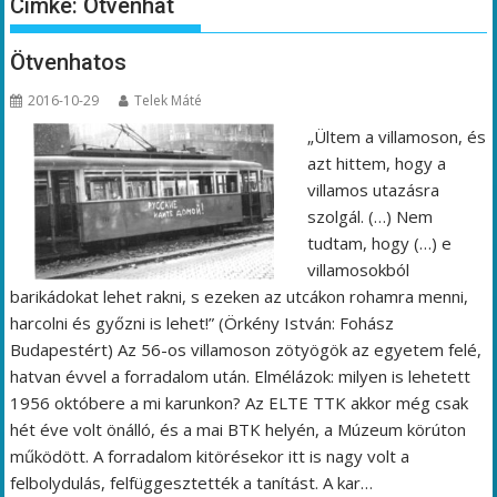
Címke:
Ötvenhat
Ötvenhatos
2016-10-29
Telek Máté
„Ültem a villamoson, és
azt hittem, hogy a
villamos utazásra
szolgál. (…) Nem
tudtam, hogy (…) e
villamosokból
barikádokat lehet rakni, s ezeken az utcákon rohamra menni,
harcolni és győzni is lehet!” (Örkény István: Fohász
Budapestért) Az 56-os villamoson zötyögök az egyetem felé,
hatvan évvel a forradalom után. Elmélázok: milyen is lehetett
1956 októbere a mi karunkon? Az ELTE TTK akkor még csak
hét éve volt önálló, és a mai BTK helyén, a Múzeum körúton
működött. A forradalom kitörésekor itt is nagy volt a
felbolydulás, felfüggesztették a tanítást. A kar…