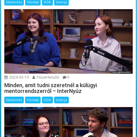
Eltekintés
Főoldal
HÖK
Interjú
2024-03-10
Főszerkesztő
0
Minden, amit tudni szeretnél a külügyi
mentorrendszerről – InterNyúz
Eltekintés
Főoldal
HÖK
Interjú