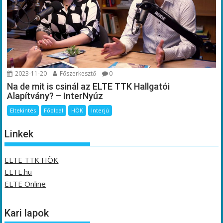
2023-11-20
Főszerkesztő
0
Na de mit is csinál az ELTE TTK Hallgatói
Alapítvány? – InterNyúz
Eltekintés
Főoldal
HÖK
Interjú
Linkek
ELTE TTK HÖK
ELTE.hu
ELTE Online
Kari lapok