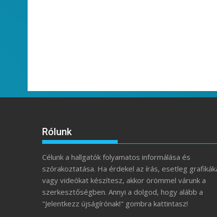
Rólunk
Célunk a hallgatók folyamatos informálása és
szórakoztatása. Ha érdekel az írás, esetleg grafikák
vagy videókat készítesz, akkor örömmel várunk a
szerkesztőségben. Annyi a dolgod, hogy alább a
"Jelentkezz újságírónak!" gombra kattintasz!