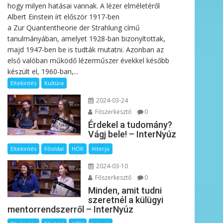
hogy milyen hatásai vannak. A lézer elméletéről
Albert Einstein írt először 1917-ben
a Zur Quantentheorie der Strahlung című
tanulmányában, amelyet 1928-ban bizonyítottak,
majd 1947-ben be is tudták mutatni. Azonban az
első valóban működő lézerműszer évekkel később
készült el, 1960-ban,...
Eltekintés
Kultúra
2024-03-24
Főszerkesztő
0
Érdekel a tudomány?
Vágj bele! – InterNyúz
Eltekintés
Főoldal
HÖK
Interjú
2024-03-10
Főszerkesztő
0
Minden, amit tudni
szeretnél a külügyi
mentorrendszerről – InterNyúz