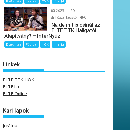
Eltekintés
Főoldal
HÖK
Interjú
2023-11-20
Főszerkesztő
0
Na de mit is csinál az
ELTE TTK Hallgatói
Alapítvány? – InterNyúz
Eltekintés
Főoldal
HÖK
Interjú
Linkek
ELTE TTK HÖK
ELTE.hu
ELTE Online
Kari lapok
Jurátus