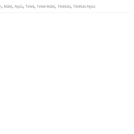
,
,
,
,
,
,
m
Máté
Nyúz
Telek
Telek Máté
Tétékás
Tétékás Nyúz