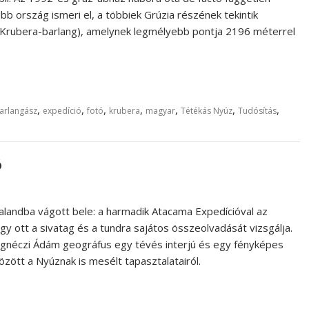
b ország ismeri el, a többiek Grúzia részének tekintik
n Krubera-barlang), amelynek legmélyebb pontja 2196 méterrel
,
,
,
,
,
,
,
arlangász
expedíció
fotó
krubera
magyar
Tétékás Nyúz
Tudósítás
ó
alandba vágott bele: a harmadik Atacama Expedícióval az
gy ott a sivatag és a tundra sajátos összeolvadását vizsgálja.
Ignéczi Ádám geográfus egy tévés interjú és egy fényképes
ött a Nyúznak is mesélt tapasztalatairól.