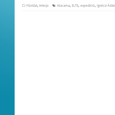
,
,
,
,
Főoldal
Interjú
Atacama
ELTE
expedíció
Ignéczi Ádá