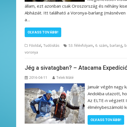
állam, ezt azonban csak Oroszország és néhány kiseb
Abháziát. Itt található a Voronya-barlang (másnéve
a…
OLVASS TOVÁBB!
,
,
,
,
Főoldal
Tudósítás
53. félévfolyam
6. szám
barlang
b
voronya
Jég a sivatagban? – Atacama Expedíci
2016-04-11
Telek Máté
Január végén nagy k
Andokba utazott, ho
Az ELTE-n végzett 
élménybeszámoló köz
OLVASS TOVÁBB!