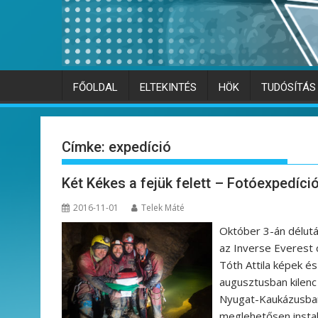
FŐOLDAL
ELTEKINTÉS
HÖK
TUDÓSÍTÁS
Címke:
expedíció
Két Kékes a fejük felett – Fotóexpedíc
2016-11-01
Telek Máté
Október 3-án délut
az Inverse Everest 
Tóth Attila képek és
augusztusban kilenc 
Nyugat-Kaukázusban,
meglehetősen instab