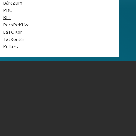
Bárczium
PBÚ
BIT
PersPeKtíva
LáTÓKör
TátKontúr
Kollázs