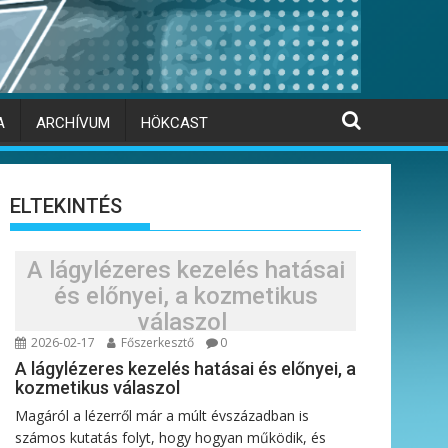
A
ARCHÍVUM
HÖKCAST
ELTEKINTÉS
A lágylézeres kezelés hatásai
és előnyei, a kozmetikus
válaszol
2026-02-17
Főszerkesztő
0
A lágylézeres kezelés hatásai és előnyei, a
kozmetikus válaszol
Magáról a lézerről már a múlt évszázadban is
számos kutatás folyt, hogy hogyan működik, és