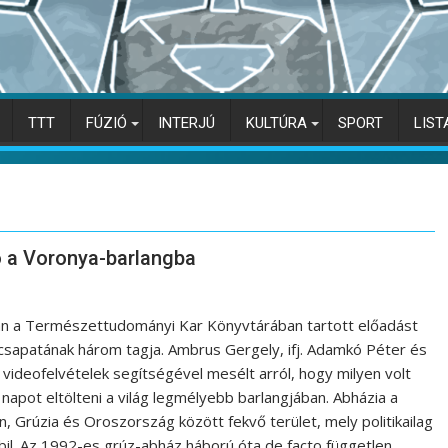
TTT
FÚZIÓ
INTERJÚ
KULTÚRA
SPORT
LIST
ió a Voronya-barlangba
án a Természettudományi Kar Könyvtárában tartott előadást
csapatának három tagja. Ambrus Gergely, ifj. Adamkó Péter és
 videofelvételek segítségével mesélt arról, hogy milyen volt
napot eltölteni a világ legmélyebb barlangjában. Abházia a
 Grúzia és Oroszország között fekvő terület, mely politikailag
il. Az 1992-es grúz-abház háború óta de facto független