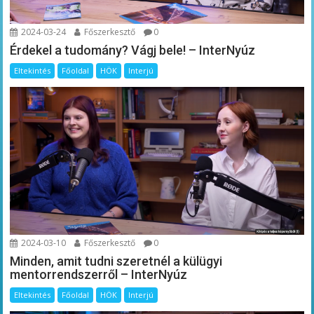
2024-03-24
Főszerkesztő
0
Érdekel a tudomány? Vágj bele! – InterNyúz
Eltekintés
Főoldal
HÖK
Interjú
2024-03-10
Főszerkesztő
0
Minden, amit tudni szeretnél a külügyi
mentorrendszerről – InterNyúz
Eltekintés
Főoldal
HÖK
Interjú