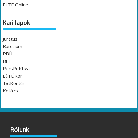
ELTE Online
Kari lapok
Jurátus
Bárczium
PBÚ
BIT
PersPeKtíva
LáTÓKör
TátKontúr
Kollázs
Rólunk