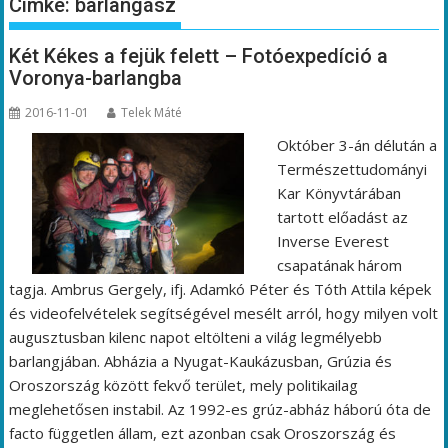
Címke:
barlangász
Két Kékes a fejük felett – Fotóexpedíció a
Voronya-barlangba
2016-11-01
Telek Máté
Október 3-án délután a
Természettudományi
Kar Könyvtárában
tartott előadást az
Inverse Everest
csapatának három
tagja. Ambrus Gergely, ifj. Adamkó Péter és Tóth Attila képek
és videofelvételek segítségével mesélt arról, hogy milyen volt
augusztusban kilenc napot eltölteni a világ legmélyebb
barlangjában. Abházia a Nyugat-Kaukázusban, Grúzia és
Oroszország között fekvő terület, mely politikailag
meglehetősen instabil. Az 1992-es grúz-abház háború óta de
facto független állam, ezt azonban csak Oroszország és