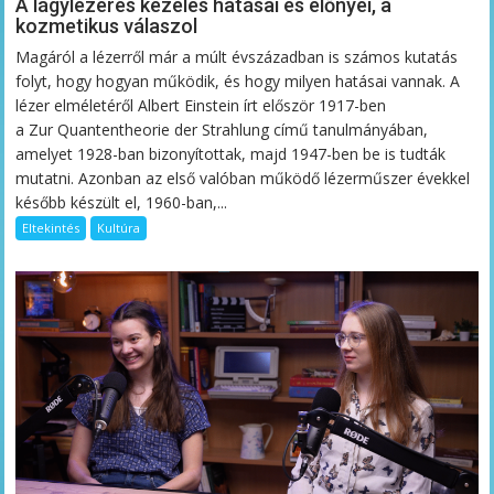
A lágylézeres kezelés hatásai és előnyei, a
kozmetikus válaszol
Magáról a lézerről már a múlt évszázadban is számos kutatás
folyt, hogy hogyan működik, és hogy milyen hatásai vannak. A
lézer elméletéről Albert Einstein írt először 1917-ben
a Zur Quantentheorie der Strahlung című tanulmányában,
amelyet 1928-ban bizonyítottak, majd 1947-ben be is tudták
mutatni. Azonban az első valóban működő lézerműszer évekkel
később készült el, 1960-ban,...
Eltekintés
Kultúra