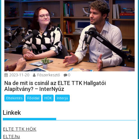
2023-11-20
Főszerkesztő
0
Na de mit is csinál az ELTE TTK Hallgatói
Alapítvány? – InterNyúz
Eltekintés
Főoldal
HÖK
Interjú
Linkek
ELTE TTK HÖK
ELTE.hu