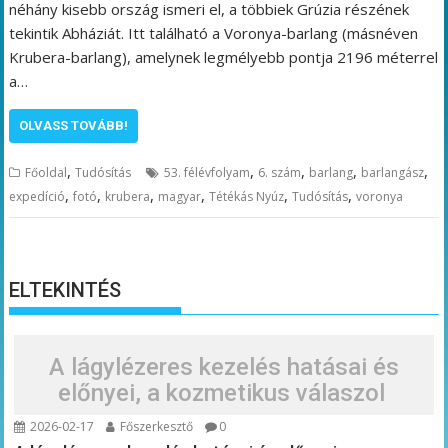
néhány kisebb ország ismeri el, a többiek Grúzia részének
tekintik Abháziát. Itt található a Voronya-barlang (másnéven
Krubera-barlang), amelynek legmélyebb pontja 2196 méterrel
a…
OLVASS TOVÁBB!
,
,
,
,
,
Főoldal
Tudósítás
53. félévfolyam
6. szám
barlang
barlangász
,
,
,
,
,
,
expedíció
fotó
krubera
magyar
Tétékás Nyúz
Tudósítás
voronya
ELTEKINTÉS
A lágylézeres kezelés hatásai és
előnyei, a kozmetikus válaszol
2026-02-17
Főszerkesztő
0