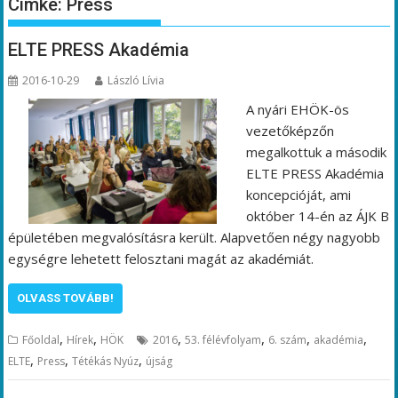
Címke:
Press
ELTE PRESS Akadémia
2016-10-29
László Lívia
A nyári EHÖK-ös
vezetőképzőn
megalkottuk a második
ELTE PRESS Akadémia
koncepcióját, ami
október 14-én az ÁJK B
épületében megvalósításra került. Alapvetően négy nagyobb
egységre lehetett felosztani magát az akadémiát.
OLVASS TOVÁBB!
,
,
,
,
,
,
Főoldal
Hírek
HÖK
2016
53. félévfolyam
6. szám
akadémia
,
,
,
ELTE
Press
Tétékás Nyúz
újság