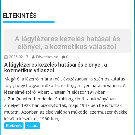
ELTEKINTÉS
A lágylézeres kezelés hatásai és
előnyei, a kozmetikus válaszol
2026-02-17
Főszerkesztő
0
A lágylézeres kezelés hatásai és előnyei, a
kozmetikus válaszol
Magáról a lézerről már a múlt évszázadban is számos kutatás
folyt, hogy hogyan működik, és hogy milyen hatásai vannak. A
lézer elméletéről Albert Einstein írt először 1917-ben
a Zur Quantentheorie der Strahlung című tanulmányában,
amelyet 1928-ban bizonyítottak, majd 1947-ben be is tudták
mutatni. Azonban az első valóban működő lézerműszer évekkel
később készült el, 1960-ban,...
Eltekintés
Kultúra