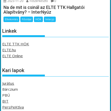
2023-11-20
Főszerkesztő
0
Na de mit is csinál az ELTE TTK Hallgatói
Alapítvány? – InterNyúz
Eltekintés
Főoldal
HÖK
Interjú
Linkek
ELTE TTK HÖK
ELTE.hu
ELTE Online
Kari lapok
Jurátus
Bárczium
PBÚ
BIT
PersPeKtíva