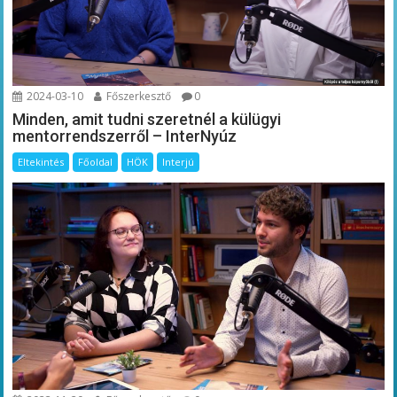
2024-03-10
Főszerkesztő
0
Minden, amit tudni szeretnél a külügyi
mentorrendszerről – InterNyúz
Eltekintés
Főoldal
HÖK
Interjú