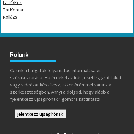
LáTÓKör
TátKontúr
Kollázs
Rólunk
Célunk a hallgatók folyamatos informálása és
szórakoztatása. Ha érdekel az írás, esetleg grafikákat
vagy videókat készítesz, akkor örömmel várunk a
szerkesztőségben. Annyi a dolgod, hogy alább a
"Jelentkezz újságírónak!" gombra kattintasz!
Jelentkezz újságírónak!