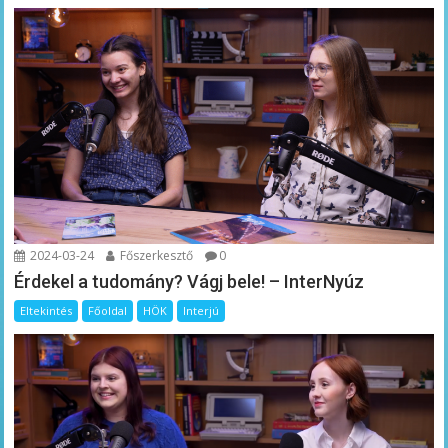
2024-03-24
Főszerkesztő
0
Érdekel a tudomány? Vágj bele! – InterNyúz
Eltekintés
Főoldal
HÖK
Interjú