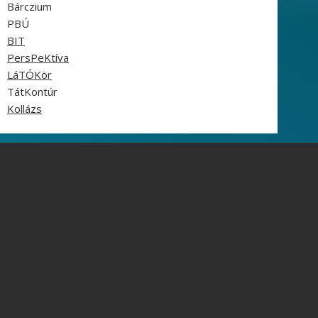
Bárczium
PBÚ
BIT
PersPeKtíva
LáTÓKör
TátKontúr
Kollázs