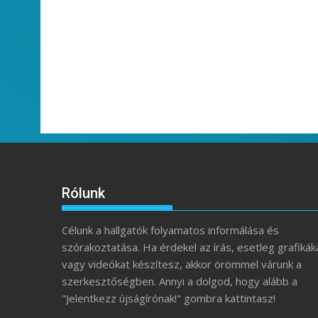
Rólunk
Célunk a hallgatók folyamatos informálása és
szórakoztatása. Ha érdekel az írás, esetleg grafikák
vagy videókat készítesz, akkor örömmel várunk a
szerkesztőségben. Annyi a dolgod, hogy alább a
"Jelentkezz újságírónak!" gombra kattintasz!