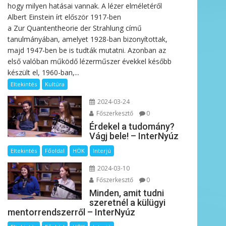
hogy milyen hatásai vannak. A lézer elméletéről
Albert Einstein írt először 1917-ben
a Zur Quantentheorie der Strahlung című
tanulmányában, amelyet 1928-ban bizonyítottak,
majd 1947-ben be is tudták mutatni. Azonban az
első valóban működő lézerműszer évekkel később
készült el, 1960-ban,...
Eltekintés
Kultúra
2024-03-24
Főszerkesztő
0
Érdekel a tudomány?
Vágj bele! – InterNyúz
Eltekintés
Főoldal
HÖK
Interjú
2024-03-10
Főszerkesztő
0
Minden, amit tudni
szeretnél a külügyi
mentorrendszerről – InterNyúz