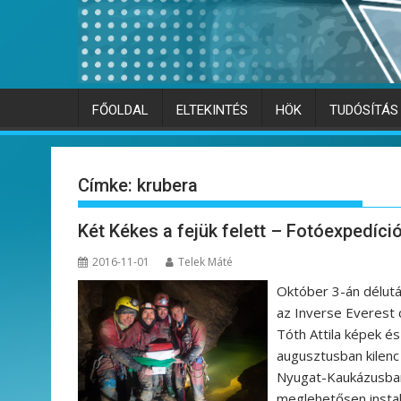
FŐOLDAL
ELTEKINTÉS
HÖK
TUDÓSÍTÁS
Címke:
krubera
Két Kékes a fejük felett – Fotóexpedíc
2016-11-01
Telek Máté
Október 3-án délut
az Inverse Everest 
Tóth Attila képek és
augusztusban kilenc 
Nyugat-Kaukázusban,
meglehetősen instab