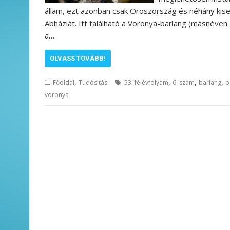
állam, ezt azonban csak Oroszország és néhány kiseb
Abháziát. Itt található a Voronya-barlang (másnéve
a…
OLVASS TOVÁBB!
,
,
,
,
Főoldal
Tudósítás
53. félévfolyam
6. szám
barlang
b
voronya