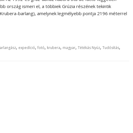
b ország ismeri el, a többiek Grúzia részének tekintik
n Krubera-barlang), amelynek legmélyebb pontja 2196 méterrel
,
,
,
,
,
,
,
arlangász
expedíció
fotó
krubera
magyar
Tétékás Nyúz
Tudósítás