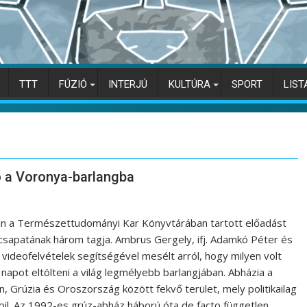
TTT
FÚZIÓ
INTERJÚ
KULTÚRA
SPORT
LIST
ió a Voronya-barlangba
án a Természettudományi Kar Könyvtárában tartott előadást
csapatának három tagja. Ambrus Gergely, ifj. Adamkó Péter és
 videofelvételek segítségével mesélt arról, hogy milyen volt
napot eltölteni a világ legmélyebb barlangjában. Abházia a
 Grúzia és Oroszország között fekvő terület, mely politikailag
il. Az 1992-es grúz-abház háború óta de facto független