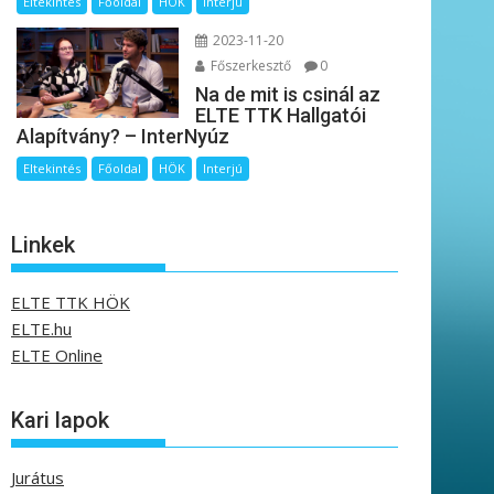
Eltekintés
Főoldal
HÖK
Interjú
2023-11-20
Főszerkesztő
0
Na de mit is csinál az
ELTE TTK Hallgatói
Alapítvány? – InterNyúz
Eltekintés
Főoldal
HÖK
Interjú
Linkek
ELTE TTK HÖK
ELTE.hu
ELTE Online
Kari lapok
Jurátus