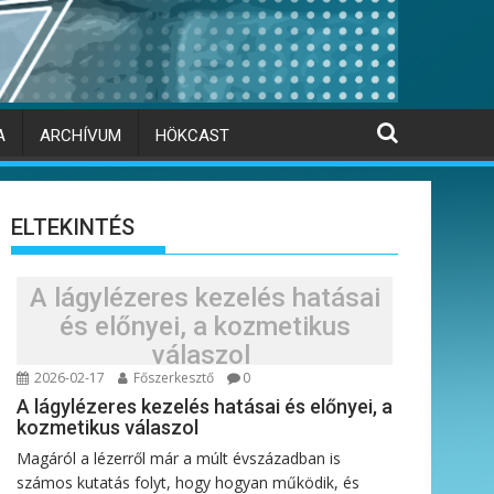
A
ARCHÍVUM
HÖKCAST
ELTEKINTÉS
A lágylézeres kezelés hatásai
és előnyei, a kozmetikus
válaszol
2026-02-17
Főszerkesztő
0
A lágylézeres kezelés hatásai és előnyei, a
kozmetikus válaszol
Magáról a lézerről már a múlt évszázadban is
számos kutatás folyt, hogy hogyan működik, és