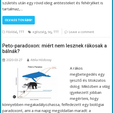
születés után egy rövid ideig antitesteket és fehérjéket is
tartalmaz,…
OLVASS TOVÁBB!
,
,
,
Főoldal
TTT
egészség
tej
TTT
Leave a comment
Peto-paradoxon: miért nem lesznek rákosak a
bálnák?
2020-03-27
Attila Hódossy
A rákos
megbetegedés egy
ijesztő és titokzatos
dolog. Miközben a világ
igyekezett jobban
megérteni, hogy
könnyebben megakadályozhassa, felfedezett egy biológiai
paradoxont, ami a mai napig megoldatlan maradt: a