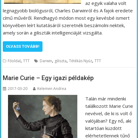
az egyik valaha volt
legnagyobb biológusról, Charles Darwinról és A fajok eredete
című művéről. Rendhagyó módon most egy kevésbé ismert
könyvében leírt kutatásáról szeretnék beszámolni nektek,
amely során a giliszták intelligenciáját vizsgálta.
OLVASS TOVÁBB!
,
,
,
,
Főoldal
TTT
Darwin
giliszta
Tétékás Nyúz
TTT
Marie Curie – Egy igazi példakép
2017-03-20
Kelemen Andrea
Talán már mindenki
találkozott Marie Curie
nevével, de ki is volt ő
valójában? Egy nő, aki
kitartóan küzdött
elérhetetlennek tűnő