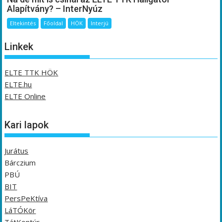
Alapítvány? – InterNyúz
Eltekintés
Főoldal
HÖK
Interjú
Linkek
ELTE TTK HÖK
ELTE.hu
ELTE Online
Kari lapok
Jurátus
Bárczium
PBÚ
BIT
PersPeKtíva
LáTÓKör