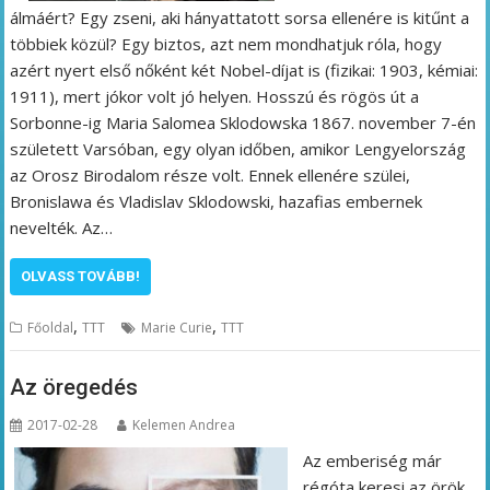
álmáért? Egy zseni, aki hányattatott sorsa ellenére is kitűnt a
többiek közül? Egy biztos, azt nem mondhatjuk róla, hogy
azért nyert első nőként két Nobel-díjat is (fizikai: 1903, kémiai:
1911), mert jókor volt jó helyen. Hosszú és rögös út a
Sorbonne-ig Maria Salomea Sklodowska 1867. november 7-én
született Varsóban, egy olyan időben, amikor Lengyelország
az Orosz Birodalom része volt. Ennek ellenére szülei,
Bronislawa és Vladislav Sklodowski, hazafias embernek
nevelték. Az…
OLVASS TOVÁBB!
,
,
Főoldal
TTT
Marie Curie
TTT
Az öregedés
2017-02-28
Kelemen Andrea
Az emberiség már
régóta keresi az örök