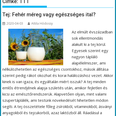
Címke:
TTT
Tej: Fehér méreg vagy egészséges ital?
2020-04-03
Attila Hódossy
Az elmúlt évszázadban
sok ellentmondás
alakult ki a tej körül.
Egyesek szerint egy
nagyon tápláló
alapélelmiszer, ami
nélkülözhetetlen az egészséges csontokhoz, mások állítása
szerint pedig rákot okozhat és korai halálozáshoz vezet. Akkor
kinek is van igaza, és egyáltalán miért isszuk? A tej minden
emlős étrendjének alapja születés után, amikor fejletlen és
kicsi az emésztőrendszerük. Alapvetően olyan, mint valami
szupertáplálék, ami testünk növekedését hihetetlen módon
segíti. A tej összetétele főleg zsírokból, vitaminokból, ásványi
anyagokból és tejcukorból, azaz laktózból áll. Ráadásul a