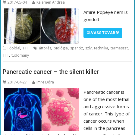
2017-05-04
Kelemen Andrea
Amire Popeye nem is
gondolt
OLVASS TOVÁBB!
,
,
,
,
,
,
,
Főoldal
TTT
áttörés
biológia
spenóz
szív
technika
természet
,
TTT
tudomány
Pancreatic cancer – the silent killer
2017-04-27
Imre Dóra
Pancreatic cancer is
one of the most lethal
and aggressive forms
of cancer. This type of
cancer occurs when
cells in the pancreas