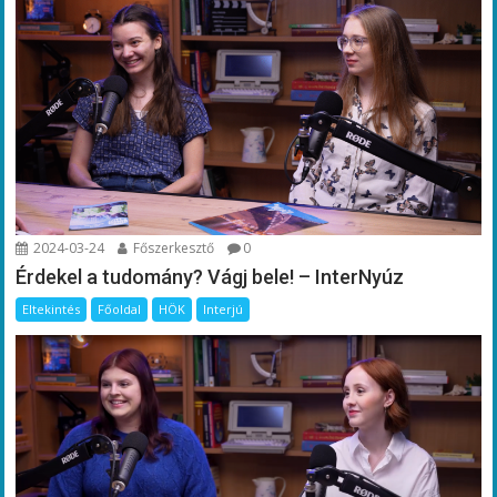
2024-03-24
Főszerkesztő
0
Érdekel a tudomány? Vágj bele! – InterNyúz
Eltekintés
Főoldal
HÖK
Interjú