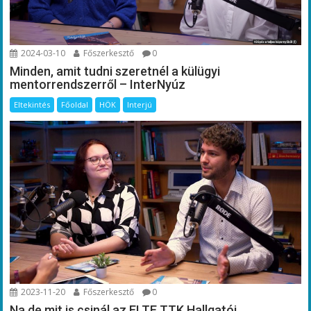
2024-03-10
Főszerkesztő
0
Minden, amit tudni szeretnél a külügyi
mentorrendszerről – InterNyúz
Eltekintés
Főoldal
HÖK
Interjú
2023-11-20
Főszerkesztő
0
Na de mit is csinál az ELTE TTK Hallgatói