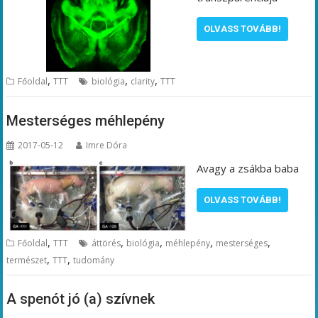
OLVASS TOVÁBB!
,
,
,
Főoldal
TTT
biológia
clarity
TTT
Mesterséges méhlepény
2017-05-12
Imre Dóra
Avagy a zsákba baba
OLVASS TOVÁBB!
,
,
,
,
,
Főoldal
TTT
áttörés
biológia
méhlepény
mesterséges
,
,
természet
TTT
tudomány
A spenót jó (a) szívnek