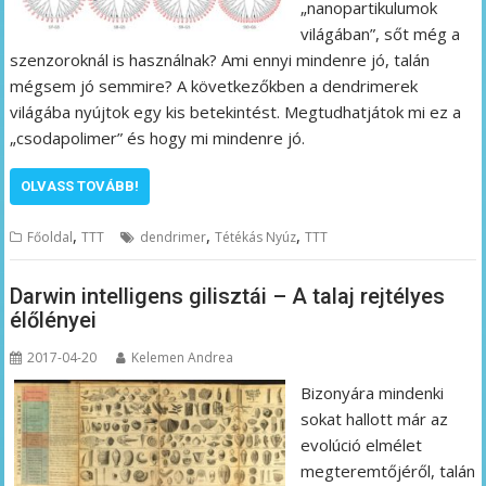
„nanopartikulumok
világában”, sőt még a
szenzoroknál is használnak? Ami ennyi mindenre jó, talán
mégsem jó semmire? A következőkben a dendrimerek
világába nyújtok egy kis betekintést. Megtudhatjátok mi ez a
„csodapolimer” és hogy mi mindenre jó.
OLVASS TOVÁBB!
,
,
,
Főoldal
TTT
dendrimer
Tétékás Nyúz
TTT
Darwin intelligens gilisztái – A talaj rejtélyes
élőlényei
2017-04-20
Kelemen Andrea
Bizonyára mindenki
sokat hallott már az
evolúció elmélet
megteremtőjéről, talán