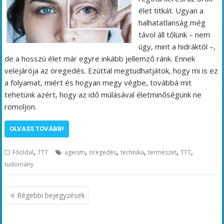
élet titkát. Ugyan a
halhatatlanság még
távol áll tőlünk – nem
úgy, mint a hidráktól –,
de a hosszú élet már egyre inkább jellemző ránk. Ennek
velejárója az öregedés. Ezúttal megtudhatjátok, hogy mi is ez
a folyamat, miért és hogyan megy végbe, továbbá mit
tehetünk azért, hogy az idő múlásával életminőségünk ne
romoljon.
OLVASS TOVÁBB!
,
,
,
,
,
,
Főoldal
TTT
ageism
öregedés
technika
természet
TTT
tudomány
Bejegyzés
Régebbi bejegyzések
navigáció