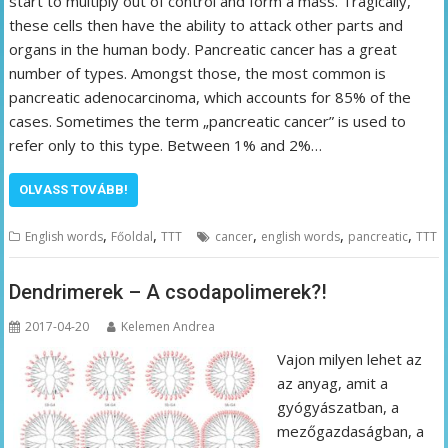
start to multiply out of control and form a mass. Tragically,
these cells then have the ability to attack other parts and
organs in the human body. Pancreatic cancer has a great
number of types. Amongst those, the most common is
pancreatic adenocarcinoma, which accounts for 85% of the
cases. Sometimes the term „pancreatic cancer” is used to
refer only to this type. Between 1% and 2%…
OLVASS TOVÁBB!
,
,
,
,
,
English words
Főoldal
TTT
cancer
english words
pancreatic
TTT
Dendrimerek – A csodapolimerek?!
2017-04-20
Kelemen Andrea
Vajon milyen lehet az
az anyag, amit a
gyógyászatban, a
mezőgazdaságban, a