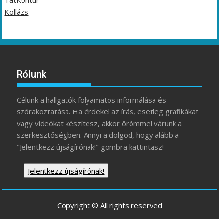
TátKontúr
Kollázs
Rólunk
Célunk a hallgatók folyamatos informálása és
szórakoztatása. Ha érdekel az írás, esetleg grafikákat
vagy videókat készítesz, akkor örömmel várunk a
szerkesztőségben. Annyi a dolgod, hogy alább a
"Jelentkezz újságírónak!" gombra kattintasz!
Jelentkezz újságírónak!
Copyright © All rights reserved