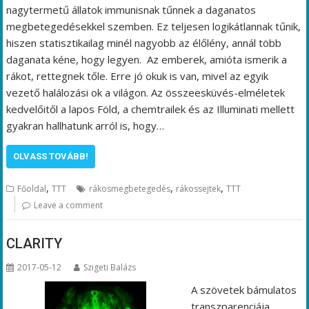
nagytermetű állatok immunisnak tűnnek a daganatos
megbetegedésekkel szemben. Ez teljesen logikátlannak tűnik,
hiszen statisztikailag minél nagyobb az élőlény, annál több
daganata kéne, hogy legyen. Az emberek, amióta ismerik a
rákot, rettegnek tőle. Erre jó okuk is van, mivel az egyik
vezető halálozási ok a világon. Az összeesküvés-elméletek
kedvelőitől a lapos Föld, a chemtrailek és az Illuminati mellett
gyakran hallhatunk arról is, hogy…
OLVASS TOVÁBB!
,
,
,
Főoldal
TTT
rákosmegbetegedés
rákossejtek
TTT
Leave a comment
CLARITY
2017-05-12
Szigeti Balázs
A szövetek bámulatos
transzparenciája