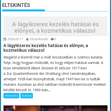
ELTEKINTÉS
A lágylézeres kezelés hatásai és
előnyei, a kozmetikus válaszol
2026-02-17
Főszerkesztő
0
A lágylézeres kezelés hatásai és előnyei, a
kozmetikus válaszol
Magáról a lézerről már a múlt évszázadban is számos kutatás
folyt, hogy hogyan működik, és hogy milyen hatásai vannak. A
lézer elméletéről Albert Einstein írt először 1917-ben
a Zur Quantentheorie der Strahlung című tanulmányában,
amelyet 1928-ban bizonyítottak, majd 1947-ben be is tudták
mutatni. Azonban az első valóban működő lézerműszer évekkel
később készült el, 1960-ban,...
Eltekintés
Kultúra