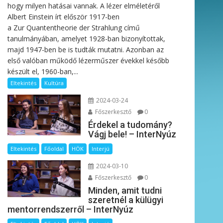
hogy milyen hatásai vannak. A lézer elméletéről
Albert Einstein írt először 1917-ben
a Zur Quantentheorie der Strahlung című
tanulmányában, amelyet 1928-ban bizonyítottak,
majd 1947-ben be is tudták mutatni. Azonban az
első valóban működő lézerműszer évekkel később
készült el, 1960-ban,...
Eltekintés
Kultúra
2024-03-24
Főszerkesztő
0
Érdekel a tudomány?
Vágj bele! – InterNyúz
Eltekintés
Főoldal
HÖK
Interjú
2024-03-10
Főszerkesztő
0
Minden, amit tudni
szeretnél a külügyi
mentorrendszerről – InterNyúz