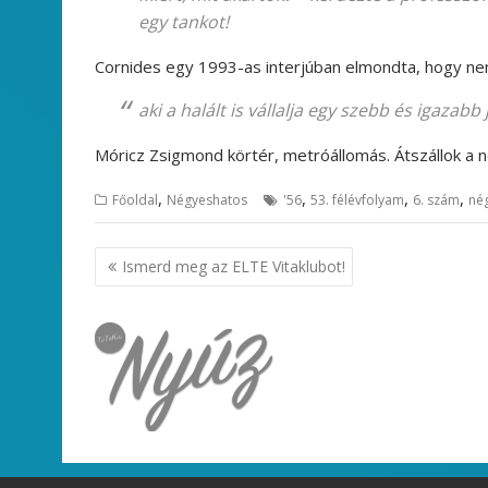
egy tankot!
Cornides egy 1993-as interjúban elmondta, hogy ne
aki a halált is vállalja egy szebb és igazab
Móricz Zsigmond körtér, metróállomás. Átszállok a 
,
,
,
,
Főoldal
Négyeshatos
'56
53. félévfolyam
6. szám
né
Bejegyzés
Ismerd meg az ELTE Vitaklubot!
navigáció