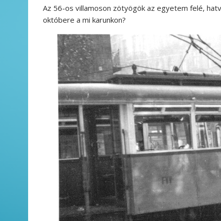
Az 56-os villamoson zötyögök az egyetem felé, hatva
októbere a mi karunkon?