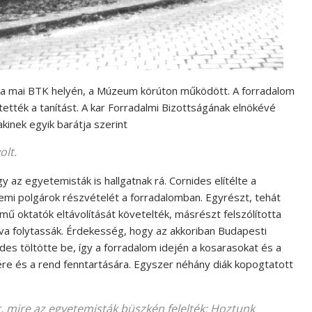
s a mai BTK helyén, a Múzeum körúton működött. A forradalom
sztették a tanítást. A kar Forradalmi Bizottságának elnökévé
kinek egyik barátja szerint
olt.
 az egyetemisták is hallgatnak rá. Cornides elítélte a
i polgárok részvételét a forradalomban. Egyrészt, tehát
elmű oktatók eltávolítását követelték, másrészt felszólította
lva folytassák. Érdekesség, hogy az akkoriban Budapesti
des töltötte be, így a forradalom idején a kosarasokat és a
re és a rend fenntartására. Egyszer néhány diák kopogtatott
, mire az egyetemisták büszkén felelték:
Hoztunk