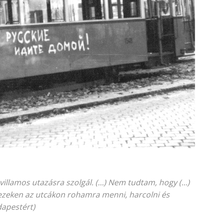
 villamos utazásra szolgál. (…) Nem tudtam, hogy (…)
s ezeken az utcákon rohamra menni, harcolni és
dapestért)