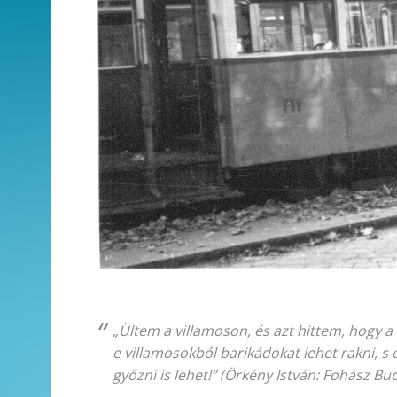
„Ültem a villamoson, és azt hittem, hogy a
e villamosokból barikádokat lehet rakni, 
győzni is lehet!”
(Örkény István: Fohász Bu