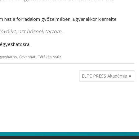
m hitt a forradalom győzelmében, ugyanakkor kiemelte
b jövőért, azt hősnek tartom.
négyeshatosra.
,
,
gyeshatos
Ötvenhat
Tétékás Nyúz
ELTE PRESS Akadémia