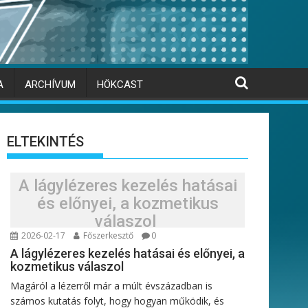
A
ARCHÍVUM
HÖKCAST
ELTEKINTÉS
A lágylézeres kezelés hatásai
és előnyei, a kozmetikus
válaszol
2026-02-17
Főszerkesztő
0
A lágylézeres kezelés hatásai és előnyei, a
kozmetikus válaszol
Magáról a lézerről már a múlt évszázadban is
számos kutatás folyt, hogy hogyan működik, és