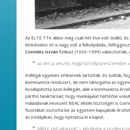
Az ELTE TTK akkor még csak hét éve volt önálló, é
kitörésekor itt is nagy volt a felbolydulás, felfügge
Cornides István
fizikust (1920–1999) választották, a
az lett a veszte, hogy túl népszerű ember v
Kollégái egyenes embernek tartották, és tudták, hogy
kommunista rendszert, de nem támogatta az egyetem
lecsillapította azon kollégáit, akik a kommunista érz
párthű tanártársait, hogy munkájukat háttérbe vonu
Haladásnak nevezett BEAC elnöki tisztségét is Corni
focistákat osztotta be az egyetem kapujának őrzésé
az irodájában, hogy nyittassa ki a kaput.
Miért, mit akartok?
– kérdezte a professzor