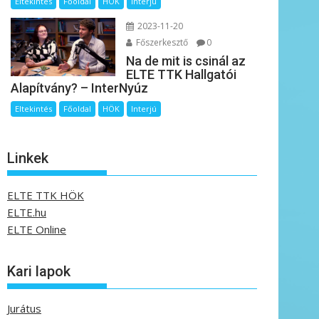
Eltekintés
Főoldal
HÖK
Interjú
2023-11-20
Főszerkesztő
0
Na de mit is csinál az
ELTE TTK Hallgatói
Alapítvány? – InterNyúz
Eltekintés
Főoldal
HÖK
Interjú
Linkek
ELTE TTK HÖK
ELTE.hu
ELTE Online
Kari lapok
Jurátus