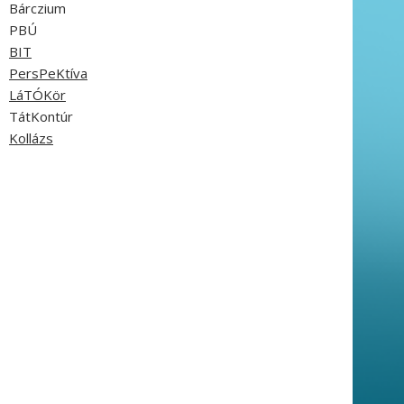
Bárczium
PBÚ
BIT
PersPeKtíva
LáTÓKör
TátKontúr
Kollázs