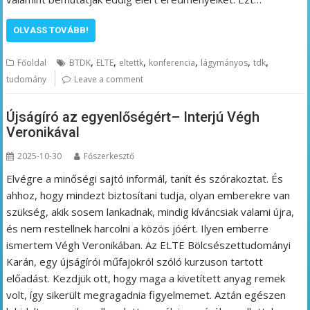
OLVASS TOVÁBB!
,
,
,
,
,
,
Főoldal
BTDK
ELTE
eltettk
konferencia
lágymányos
tdk
tudomány
Leave a comment
Újságíró az egyenlőségért– Interjú Végh
Veronikával
2025-10-30
Főszerkesztő
Elvégre a minőségi sajtó informál, tanít és szórakoztat. És
ahhoz, hogy mindezt biztosítani tudja, olyan emberekre van
szükség, akik sosem lankadnak, mindig kíváncsiak valami újra,
és nem restellnek harcolni a közös jóért. Ilyen emberre
ismertem Végh Veronikában. Az ELTE Bölcsészettudományi
Karán, egy újságírói műfajokról szóló kurzuson tartott
előadást. Kezdjük ott, hogy maga a kivetített anyag remek
volt, így sikerült megragadnia figyelmemet. Aztán egészen