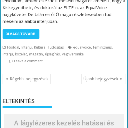
lehidaltam, amikor elkezdett mesélni magáról: amellett, hogy a
Kiskegyedbe ír, és doktorál az ELTE-n, az EqualVoice
nagykövete. De talán erről Ő maga részletesebben tud
mesélni az alábbi interjúban.
OLVASS TOVÁBB!
,
,
,
,
,
Főoldal
Interjú
Kultúra
Tudósítás
equalvoice
feminizmus
,
,
,
,
interjú
közélet
magazin
újságírás
véghveronika
Leave a comment
Bejegyzés
Régebbi bejegyzések
Újabb bejegyzések
navigáció
ELTEKINTÉS
A lágylézeres kezelés hatásai és