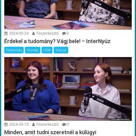
2024-03-24
Főszerkesztő
0
Érdekel a tudomány? Vágj bele! – InterNyúz
Eltekintés
Főoldal
HÖK
Interjú
2024-03-10
Főszerkesztő
0
Minden, amit tudni szeretnél a külügyi