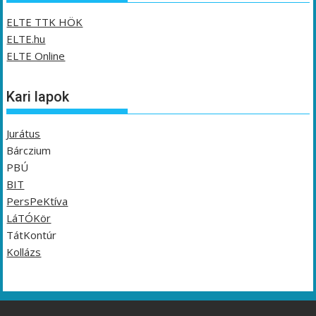
ELTE TTK HÖK
ELTE.hu
ELTE Online
Kari lapok
Jurátus
Bárczium
PBÚ
BIT
PersPeKtíva
LáTÓKör
TátKontúr
Kollázs