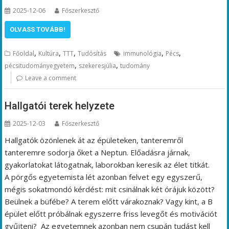
2025-12-06
Főszerkesztő
OLVASS TOVÁBB!
,
,
,
,
,
Főoldal
Kultúra
TTT
Tudósítás
immunológia
Pécs
,
,
pécsitudományegyetem
szekeresjúlia
tudomány
Leave a comment
Hallgatói terek helyzete
2025-12-03
Főszerkesztő
Hallgatók özönlenek át az épületeken, tanteremről
tanteremre sodorja őket a Neptun. Előadásra járnak,
gyakorlatokat látogatnak, laborokban keresik az élet titkát.
A pörgős egyetemista lét azonban felvet egy egyszerű,
mégis sokatmondó kérdést: mit csinálnak két órájuk között?
Beülnek a büfébe? A terem előtt várakoznak? Vagy kint, a B
épület előtt próbálnak egyszerre friss levegőt és motivációt
gyűjteni? Az egyetemnek azonban nem csupán tudást kell