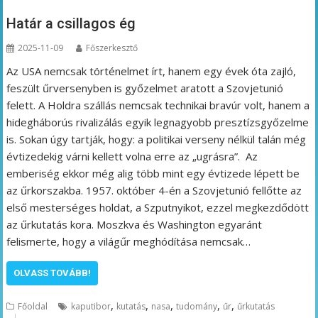
Határ a csillagos ég
2025-11-09
Főszerkesztő
Az USA nemcsak történelmet írt, hanem egy évek óta zajló,
feszült űrversenyben is győzelmet aratott a Szovjetunió
felett. A Holdra szállás nemcsak technikai bravúr volt, hanem a
hidegháborús rivalizálás egyik legnagyobb presztízsgyőzelme
is. Sokan úgy tartják, hogy: a politikai verseny nélkül talán még
évtizedekig várni kellett volna erre az „ugrásra”. Az
emberiség ekkor még alig több mint egy évtizede lépett be
az űrkorszakba. 1957. október 4-én a Szovjetunió fellőtte az
első mesterséges holdat, a Szputnyikot, ezzel megkezdődött
az űrkutatás kora. Moszkva és Washington egyaránt
felismerte, hogy a világűr meghódítása nemcsak…
OLVASS TOVÁBB!
,
,
,
,
,
Főoldal
kaputibor
kutatás
nasa
tudomány
űr
űrkutatás