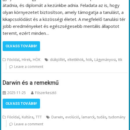
átadnia, és diplomát a kezünkbe adnia. Feladata az is, hogy
olyan környezetet biztosítson, amely támogatja a tanulást, a
kikapcsolódást és a közösségi életet. A megfelelő tanulási tér
jobb eredményeket és egészségesebb mentális állapotot
teremt, ezért minden…
OLVASS TOVÁBB!
,
,
,
,
,
,
Főoldal
Hírek
HÖK
diákjóllét
eltettkhök
hök
Lágymányosi
ttk
Leave a comment
Darwin és a remekmű
2025-11-25
Főszerkesztő
OLVASS TOVÁBB!
,
,
,
,
,
,
Főoldal
Kultúra
TTT
Darwin
evolúció
lamarck
tudás
tudomány
Leave a comment