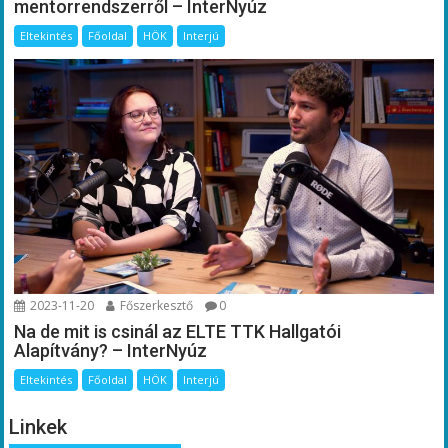
mentorrendszerről – InterNyúz
Eltekintés
Főoldal
HÖK
Interjú
2023-11-20
Főszerkesztő
0
Na de mit is csinál az ELTE TTK Hallgatói
Alapítvány? – InterNyúz
Eltekintés
Főoldal
HÖK
Interjú
Linkek