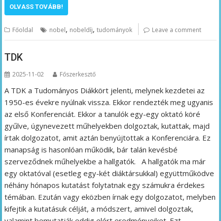
OLVASS TOVÁBB!
,
,
Főoldal
nobel
nobeldíj
tudományok
Leave a comment
TDK
2025-11-02
Főszerkesztő
A TDK a Tudományos Diákkört jelenti, melynek kezdetei az
1950-es évekre nyúlnak vissza. Ekkor rendezték meg ugyanis
az első Konferenciát. Ekkor a tanulók egy-egy oktató köré
gyűlve, úgynevezett műhelyekben dolgoztak, kutattak, majd
írtak dolgozatot, amit aztán benyújtottak a Konferenciára. Ez
manapság is hasonlóan működik, bár talán kevésbé
szerveződnek műhelyekbe a hallgatók. A hallgatók ma már
egy oktatóval (esetleg egy-két diáktársukkal) együttműködve
néhány hónapos kutatást folytatnak egy számukra érdekes
témában. Ezután vagy eközben írnak egy dolgozatot, melyben
kifejtik a kutatásuk célját, a módszert, amivel dolgoztak,
valamint bemutatják eddig elért eredményeiket. Ezt…