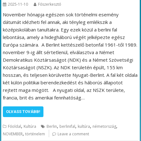
2025-11-10
Főszerkesztő
November hónapja egészen sok történelmi esemény
dátumát idézheti fel annak, aki tényleg emlékszik a
középiskolában tanultakra. Egy ezek közül a berlini fal
lebontása, amely a hidegháború végét jelképezte egész
Európa számára. A Berlint kettészelő betonfal 1961-től 1989.
november 9-ig állt sértetlenül, elválasztva a Német
Demokratikus Köztársaságot (NDK) és a Német Szövetségi
Köztársaságot (NSZK). Az NDK területén épült, 155 km
hosszan, és teljesen körülvette Nyugat-Berlint. A fal két oldala
két külön politikai berendezkedést és háborús állapotot
rejtett maga mögött. A nyugati oldal, az NSZK területe,
francia, brit és amerikai fennhatóság…
OLVASS TOVÁBB!
,
,
,
,
,
Főoldal
Kultúra
Berlin
berlinifal
kultúra
németország
,
NOVEMBER
történelem
Leave a comment