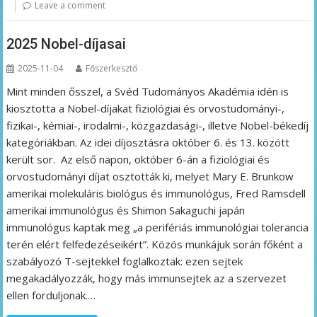
Leave a comment
2025 Nobel-díjasai
2025-11-04
Főszerkesztő
Mint minden ősszel, a Svéd Tudományos Akadémia idén is
kiosztotta a Nobel-díjakat fiziológiai és orvostudományi-,
fizikai-, kémiai-, irodalmi-, közgazdasági-, illetve Nobel-békedíj
kategóriákban. Az idei díjosztásra október 6. és 13. között
került sor. Az első napon, október 6-án a fiziológiai és
orvostudományi díjat osztották ki, melyet Mary E. Brunkow
amerikai molekuláris biológus és immunológus, Fred Ramsdell
amerikai immunológus és Shimon Sakaguchi japán
immunológus kaptak meg „a perifériás immunológiai tolerancia
terén elért felfedezéseikért”. Közös munkájuk során főként a
szabályozó T-sejtekkel foglalkoztak: ezen sejtek
megakadályozzák, hogy más immunsejtek az a szervezet
ellen forduljonak.…