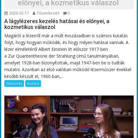
előnyei, a kozmetikus válaszol
2026-02-17
Főszerkesztő
0
A lágylézeres kezelés hatásai és előnyei, a
kozmetikus válaszol
Magáról a lézerről már a múlt évszázadban is számos kutatás
folyt, hogy hogyan működik, és hogy milyen hatásai vannak. A
lézer elméletéről Albert Einstein írt először 1917-ben
a Zur Quantentheorie der Strahlung című tanulmányában,
amelyet 1928-ban bizonyítottak, majd 1947-ben be is tudták
mutatni. Azonban az első valóban működő lézerműszer évekkel
később készült el, 1960-ban,...
Eltekintés
Kultúra