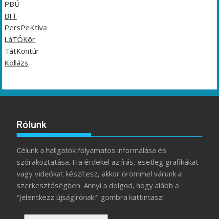
PBÚ
BIT
PersPeKtíva
LáTÓKör
TátKontúr
Kollázs
Rólunk
Célunk a hallgatók folyamatos informálása és
szórakoztatása. Ha érdekel az írás, esetleg grafikákat
vagy videókat készítesz, akkor örömmel várunk a
szerkesztőségben. Annyi a dolgod, hogy alább a
"Jelentkezz újságírónak!" gombra kattintasz!