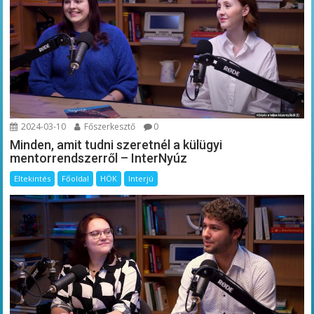
2024-03-10
Főszerkesztő
0
Minden, amit tudni szeretnél a külügyi
mentorrendszerről – InterNyúz
Eltekintés
Főoldal
HÖK
Interjú