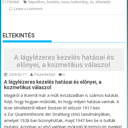
,
,
,
,
,
Főoldal
kaputibor
kutatás
nasa
tudomány
űr
űrkutatás
Leave a comment
ELTEKINTÉS
A lágylézeres kezelés hatásai és
előnyei, a kozmetikus válaszol
2026-02-17
Főszerkesztő
0
A lágylézeres kezelés hatásai és előnyei, a
kozmetikus válaszol
Magáról a lézerről már a múlt évszázadban is számos kutatás
folyt, hogy hogyan működik, és hogy milyen hatásai vannak. A
lézer elméletéről Albert Einstein írt először 1917-ben
a Zur Quantentheorie der Strahlung című tanulmányában,
amelyet 1928-ban bizonyítottak, majd 1947-ben be is tudták
mutatni. Azonban az első valóban működő lézerműszer évekkel