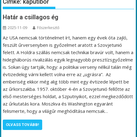
Címke:
kaputibor
Határ a csillagos ég
2025-11-09
Főszerkesztő
Az USA nemcsak történelmet írt, hanem egy évek óta zajló,
feszült űrversenyben is győzelmet aratott a Szovjetunió
felett. A Holdra szállás nemcsak technikai bravúr volt, hanem a
hidegháborús rivalizálás egyik legnagyobb presztízsgyőzelme
is. Sokan úgy tartják, hogy: a politikai verseny nélkül talán még
évtizedekig várni kellett volna erre az „ugrásra”. Az
emberiség ekkor még alig több mint egy évtizede lépett be
az űrkorszakba. 1957. október 4-én a Szovjetunió fellőtte az
első mesterséges holdat, a Szputnyikot, ezzel megkezdődött
az űrkutatás kora. Moszkva és Washington egyaránt
felismerte, hogy a világűr meghódítása nemcsak…
OLVASS TOVÁBB!