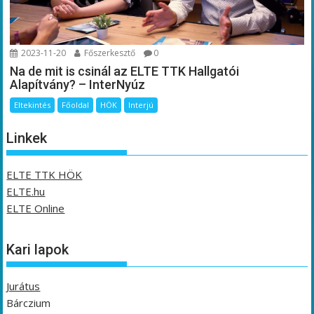
2023-11-20
Főszerkesztő
0
Na de mit is csinál az ELTE TTK Hallgatói
Alapítvány? – InterNyúz
Eltekintés
Főoldal
HÖK
Interjú
Linkek
ELTE TTK HÖK
ELTE.hu
ELTE Online
Kari lapok
Jurátus
Bárczium