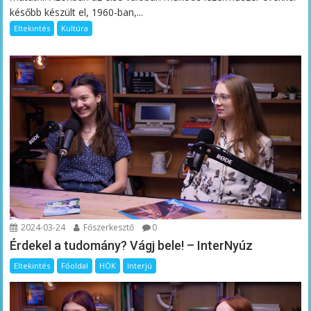
később készült el, 1960-ban,...
Eltekintés
Kultúra
2024-03-24
Főszerkesztő
0
Érdekel a tudomány? Vágj bele! – InterNyúz
Eltekintés
Főoldal
HÖK
Interjú