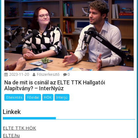
2023-11-20
Főszerkesztő
0
Na de mit is csinál az ELTE TTK Hallgatói
Alapítvány? – InterNyúz
Eltekintés
Főoldal
HÖK
Interjú
Linkek
ELTE TTK HÖK
ELTE.hu