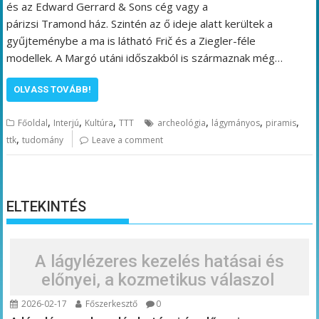
és az Edward Gerrard & Sons cég vagy a
párizsi Tramond ház. Szintén az ő ideje alatt kerültek a
gyűjteménybe a ma is látható Frič és a Ziegler-féle
modellek. A Margó utáni időszakból is származnak még…
OLVASS TOVÁBB!
,
,
,
,
,
,
Főoldal
Interjú
Kultúra
TTT
archeológia
lágymányos
piramis
,
ttk
tudomány
Leave a comment
ELTEKINTÉS
A lágylézeres kezelés hatásai és
előnyei, a kozmetikus válaszol
2026-02-17
Főszerkesztő
0