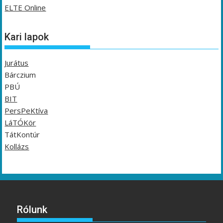
ELTE Online
Kari lapok
Jurátus
Bárczium
PBÚ
BIT
PersPeKtíva
LáTÓKör
TátKontúr
Kollázs
Rólunk