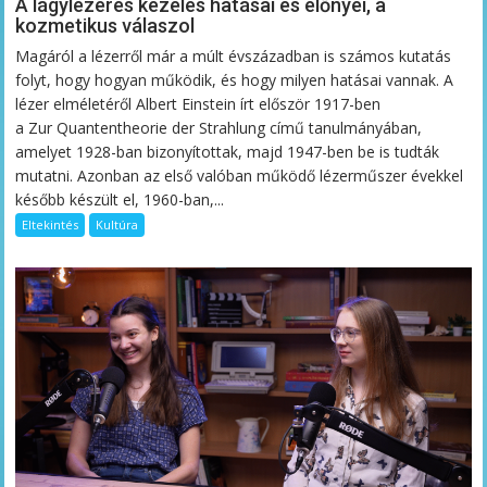
A lágylézeres kezelés hatásai és előnyei, a
kozmetikus válaszol
Magáról a lézerről már a múlt évszázadban is számos kutatás
folyt, hogy hogyan működik, és hogy milyen hatásai vannak. A
lézer elméletéről Albert Einstein írt először 1917-ben
a Zur Quantentheorie der Strahlung című tanulmányában,
amelyet 1928-ban bizonyítottak, majd 1947-ben be is tudták
mutatni. Azonban az első valóban működő lézerműszer évekkel
később készült el, 1960-ban,...
Eltekintés
Kultúra