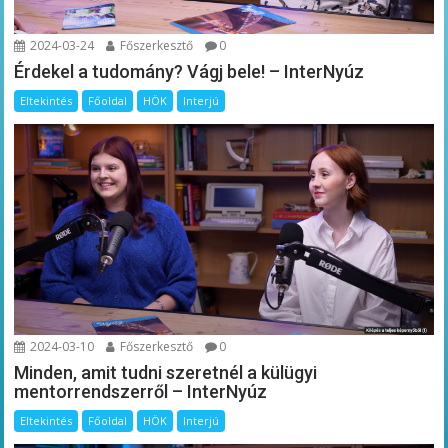
2024-03-24
Főszerkesztő
0
Érdekel a tudomány? Vágj bele! – InterNyúz
Eltekintés
Főoldal
HÖK
Interjú
2024-03-10
Főszerkesztő
0
Minden, amit tudni szeretnél a külügyi
mentorrendszerről – InterNyúz
Eltekintés
Főoldal
HÖK
Interjú