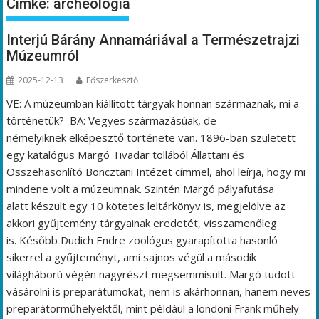
Címke:
archeológia
Interjú Bárány Annamáriával a Természetrajzi
Múzeumról
2025-12-13
Főszerkesztő
VE: A múzeumban kiállított tárgyak honnan származnak, mi a
történetük? BA: Vegyes származásúak, de
némelyiknek elképesztő története van. 1896-ban született
egy katalógus Margó Tivadar tollából Állattani és
Összehasonlító Boncztani Intézet címmel, ahol leírja, hogy mi
mindene volt a múzeumnak. Szintén Margó pályafutása
alatt készült egy 10 kötetes leltárkönyv is, megjelölve az
akkori gyűjtemény tárgyainak eredetét, visszamenőleg
is. Később Dudich Endre zoológus gyarapította hasonló
sikerrel a gyűjteményt, ami sajnos végül a második
világháború végén nagyrészt megsemmisült. Margó tudott
vásárolni is preparátumokat, nem is akárhonnan, hanem neves
preparátorműhelyektől, mint például a londoni Frank műhely