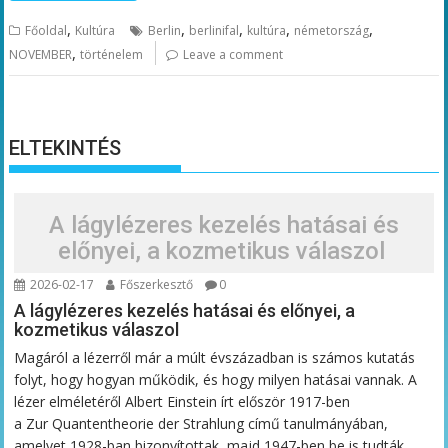
,
,
,
,
,
Főoldal
Kultúra
Berlin
berlinifal
kultúra
németország
,
NOVEMBER
történelem
Leave a comment
ELTEKINTÉS
A lágylézeres kezelés hatásai és
előnyei, a kozmetikus válaszol
2026-02-17
Főszerkesztő
0
A lágylézeres kezelés hatásai és előnyei, a
kozmetikus válaszol
Magáról a lézerről már a múlt évszázadban is számos kutatás
folyt, hogy hogyan működik, és hogy milyen hatásai vannak. A
lézer elméletéről Albert Einstein írt először 1917-ben
a Zur Quantentheorie der Strahlung című tanulmányában,
amelyet 1928-ban bizonyítottak, majd 1947-ben be is tudták