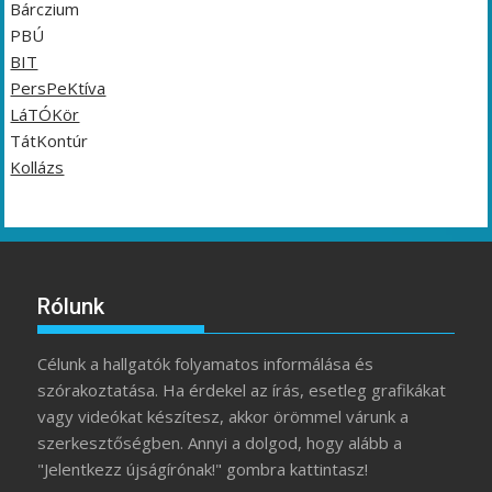
Bárczium
PBÚ
BIT
PersPeKtíva
LáTÓKör
TátKontúr
Kollázs
Rólunk
Célunk a hallgatók folyamatos informálása és
szórakoztatása. Ha érdekel az írás, esetleg grafikákat
vagy videókat készítesz, akkor örömmel várunk a
szerkesztőségben. Annyi a dolgod, hogy alább a
"Jelentkezz újságírónak!" gombra kattintasz!