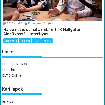
2023-11-20
Főszerkesztő
0
Na de mit is csinál az ELTE TTK Hallgatói
Alapítvány? – InterNyúz
Eltekintés
Főoldal
HÖK
Interjú
Linkek
ELTE TTK HÖK
ELTE.hu
ELTE Online
Kari lapok
Jurátus