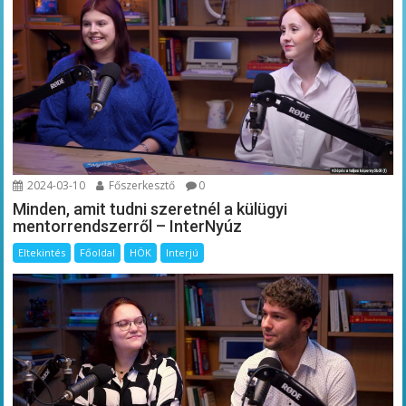
2024-03-10
Főszerkesztő
0
Minden, amit tudni szeretnél a külügyi
mentorrendszerről – InterNyúz
Eltekintés
Főoldal
HÖK
Interjú