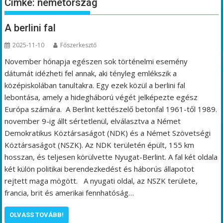
Címke:
németország
A berlini fal
2025-11-10
Főszerkesztő
November hónapja egészen sok történelmi esemény
dátumát idézheti fel annak, aki tényleg emlékszik a
középiskolában tanultakra. Egy ezek közül a berlini fal
lebontása, amely a hidegháború végét jelképezte egész
Európa számára. A Berlint kettészelő betonfal 1961-től 1989.
november 9-ig állt sértetlenül, elválasztva a Német
Demokratikus Köztársaságot (NDK) és a Német Szövetségi
Köztársaságot (NSZK). Az NDK területén épült, 155 km
hosszan, és teljesen körülvette Nyugat-Berlint. A fal két oldala
két külön politikai berendezkedést és háborús állapotot
rejtett maga mögött. A nyugati oldal, az NSZK területe,
francia, brit és amerikai fennhatóság…
OLVASS TOVÁBB!