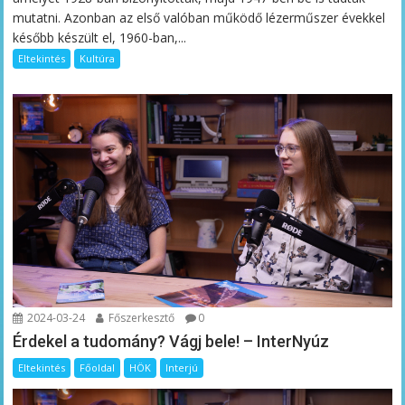
mutatni. Azonban az első valóban működő lézerműszer évekkel
később készült el, 1960-ban,...
Eltekintés
Kultúra
2024-03-24
Főszerkesztő
0
Érdekel a tudomány? Vágj bele! – InterNyúz
Eltekintés
Főoldal
HÖK
Interjú