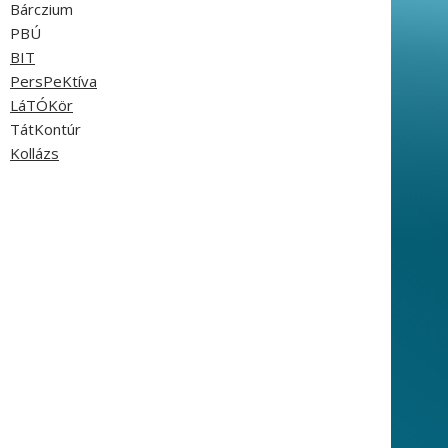
Bárczium
PBÚ
BIT
PersPeKtíva
LáTÓKör
TátKontúr
Kollázs