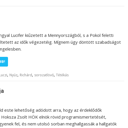
gyal Lucifer kiűzetett a Mennyországból, s a Pokol feletti
éltetett az idők végezetéig. Mígnem úgy döntött szabadságot
Angelesben.
BB!
,
,
,
,
Luczi
Nyúz
Richárd
sorozatlövő
Tétékás
ja
dd este lehetőség adódott arra, hogy az érdeklődők
 Hoksza Zsolt HÖK elnök rövid programismertetését,
yenek fel, és nem utolsó sorban meghallgassák a hallgatók