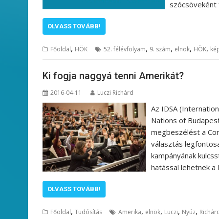
szócsöveként f
OLVASS TOVÁBB!
,
,
,
,
,
Főoldal
HÖK
52. félévfolyam
9. szám
elnök
HÖK
kép
Ki fogja naggyá tenni Amerikát?
2016-04-11
Luczi Richárd
Az IDSA (Internatio
Nations of Budapes
megbeszélést a Corv
választás legfontos
kampányának kulcsst
hatással lehetnek a
OLVASS TOVÁBB!
,
,
,
,
,
Főoldal
Tudósítás
Amerika
elnök
Luczi
Nyúz
Richár