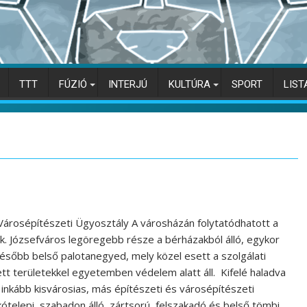
TTT
FÚZIÓ
INTERJÚ
KULTÚRA
SPORT
LIST
Városépítészeti Ügyosztály A városházán folytatódhatott a
sunk. Józsefváros legöregebb része a bérházakból álló, egykor
ésőbb belső palotanegyed, mely közel esett a szolgálati
t területekkel egyetemben védelem alatt áll. Kifelé haladva
 inkább kisvárosias, más építészeti és városépítészeti
akótelepi, szabadon álló, zártsorú, felszakadó és belső tömbi