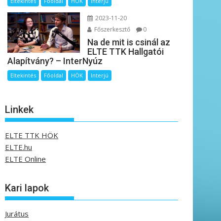
Eltekintés
Főoldal
HÖK
Interjú
2023-11-20
Főszerkesztő
0
Na de mit is csinál az
ELTE TTK Hallgatói
Alapítvány? – InterNyúz
Eltekintés
Főoldal
HÖK
Interjú
Linkek
ELTE TTK HÖK
ELTE.hu
ELTE Online
Kari lapok
Jurátus