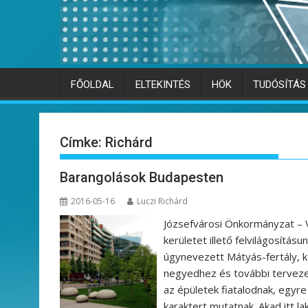
FŐOLDAL
ELTEKINTÉS
HÖK
TUDÓSÍTÁS
Címke:
Richárd
Barangolások Budapesten
2016-05-16
Luczi Richárd
Józsefvárosi Önkormányzat – 
kerületet illető felvilágosítá
úgynevezett Mátyás-fertály, k
negyedhez és további tervezet
az épületek fiatalodnak, egyre
karaktert mutatnak. Akad itt l