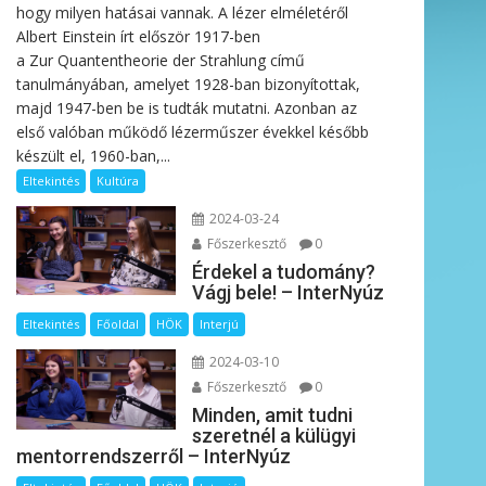
hogy milyen hatásai vannak. A lézer elméletéről
Albert Einstein írt először 1917-ben
a Zur Quantentheorie der Strahlung című
tanulmányában, amelyet 1928-ban bizonyítottak,
majd 1947-ben be is tudták mutatni. Azonban az
első valóban működő lézerműszer évekkel később
készült el, 1960-ban,...
Eltekintés
Kultúra
2024-03-24
Főszerkesztő
0
Érdekel a tudomány?
Vágj bele! – InterNyúz
Eltekintés
Főoldal
HÖK
Interjú
2024-03-10
Főszerkesztő
0
Minden, amit tudni
szeretnél a külügyi
mentorrendszerről – InterNyúz