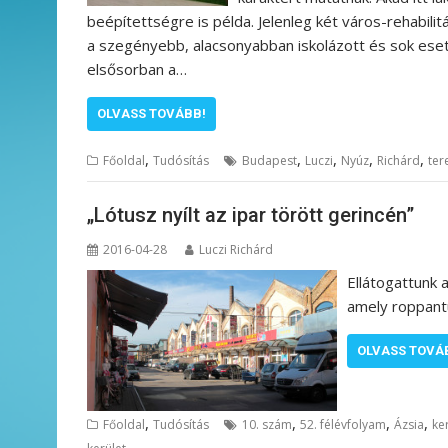
beépítettségre is példa. Jelenleg két város-rehabil
a szegényebb, alacsonyabban iskolázott és sok esetb
elsősorban a…
OLVASS TOVÁBB!
,
,
,
,
,
Főoldal
Tudósítás
Budapest
Luczi
Nyúz
Richárd
ter
„Lótusz nyílt az ipar törött gerincén”
2016-04-28
Luczi Richárd
Ellátogattunk 
amely roppantul
OLVASS TOVÁ
,
,
,
,
Főoldal
Tudósítás
10. szám
52. félévfolyam
Ázsia
ke