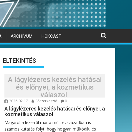
A
ARCHÍVUM
HÖKCAST
ELTEKINTÉS
A lágylézeres kezelés hatásai
és előnyei, a kozmetikus
válaszol
2026-02-17
Főszerkesztő
0
A lágylézeres kezelés hatásai és előnyei, a
kozmetikus válaszol
Magáról a lézerről már a múlt évszázadban is
számos kutatás folyt, hogy hogyan működik, és