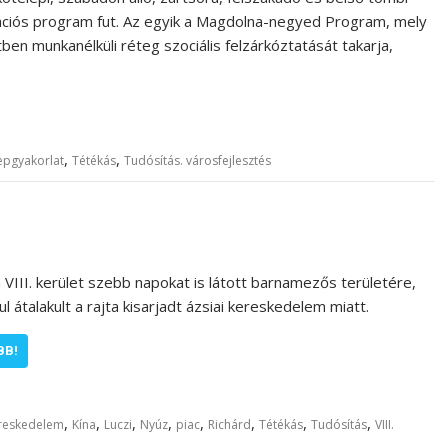
itációs program fut. Az egyik a Magdolna-negyed Program, mely
en munkanélküli réteg szociális felzárkóztatását takarja,
,
,
epgyakorlat
Tétékás
Tudósítás. városfejlesztés
a VIII. kerület szebb napokat is látott barnamezős területére,
 átalakult a rajta kisarjadt ázsiai kereskedelem miatt.
BB!
,
,
,
,
,
,
,
,
reskedelem
Kína
Luczi
Nyúz
piac
Richárd
Tétékás
Tudósítás
VIII.