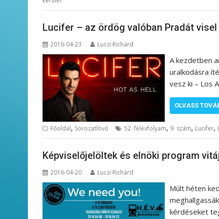
kerület
Lucifer – az ördög valóban Pradát visel
2016-04-23
Luczi Richárd
A kezdetben an
uralkodásra ít
vesz ki – Los 
OLVASS TOVÁ
,
,
,
,
Főoldal
Sorozatlövő
52. félévfolyam
9. szám
Lucifer
Képviselőjelöltek és elnöki program vitá
2016-04-20
Luczi Richárd
Múlt héten ke
meghallgassák
kérdéseket teg