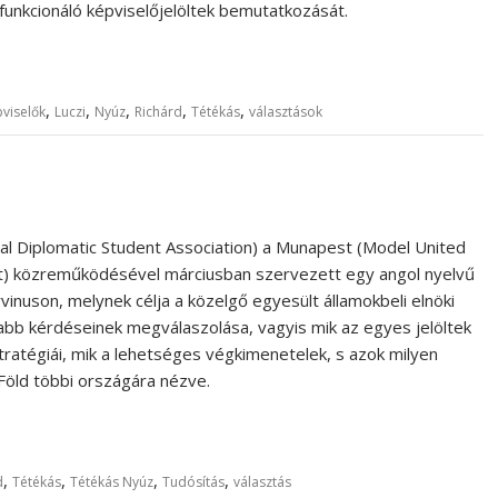
unkcionáló képviselőjelöltek bemutatkozását.
,
,
,
,
,
viselők
Luczi
Nyúz
Richárd
Tétékás
választások
nal Diplomatic Student Association) a Munapest (Model United
t) közreműködésével márciusban szervezett egy angol nyelvű
inuson, melynek célja a közelgő egyesült államokbeli elnöki
abb kérdéseinek megválaszolása, vagyis mik az egyes jelöltek
ratégiái, mik a lehetséges végkimenetelek, s azok milyen
 Föld többi országára nézve.
,
,
,
,
d
Tétékás
Tétékás Nyúz
Tudósítás
választás