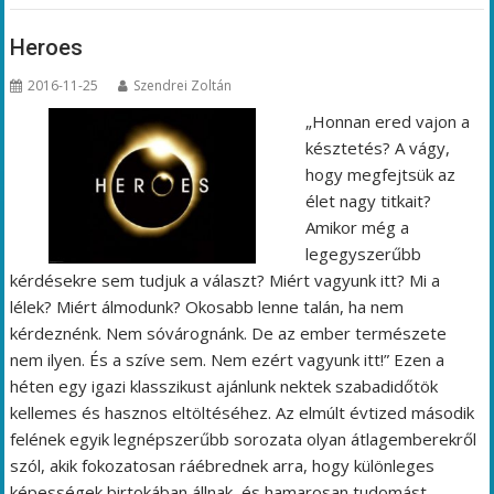
Heroes
2016-11-25
Szendrei Zoltán
„Honnan ered vajon a
késztetés? A vágy,
hogy megfejtsük az
élet nagy titkait?
Amikor még a
legegyszerűbb
kérdésekre sem tudjuk a választ? Miért vagyunk itt? Mi a
lélek? Miért álmodunk? Okosabb lenne talán, ha nem
kérdeznénk. Nem sóvárognánk. De az ember természete
nem ilyen. És a szíve sem. Nem ezért vagyunk itt!” Ezen a
héten egy igazi klasszikust ajánlunk nektek szabadidőtök
kellemes és hasznos eltöltéséhez. Az elmúlt évtized második
felének egyik legnépszerűbb sorozata olyan átlagemberekről
szól, akik fokozatosan ráébrednek arra, hogy különleges
képességek birtokában állnak, és hamarosan tudomást