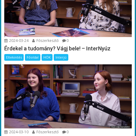
2024-03-24
Főszerkesztő
0
Érdekel a tudomány? Vágj bele! – InterNyúz
Eltekintés
Főoldal
HÖK
Interjú
2024-03-10
Főszerkesztő
0