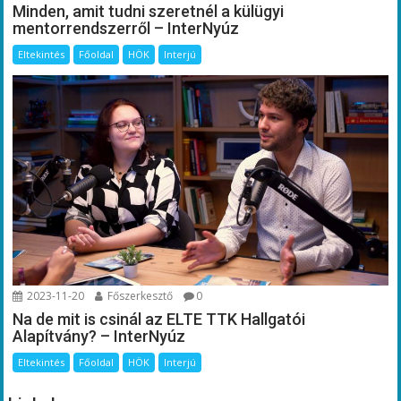
Minden, amit tudni szeretnél a külügyi
mentorrendszerről – InterNyúz
Eltekintés
Főoldal
HÖK
Interjú
2023-11-20
Főszerkesztő
0
Na de mit is csinál az ELTE TTK Hallgatói
Alapítvány? – InterNyúz
Eltekintés
Főoldal
HÖK
Interjú