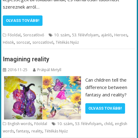
szereznek arról…
OLVASS TOVÁBB!
,
,
,
,
,
Főoldal
Sorozatlövő
10. szám
53. félévfolyam
ajánló
Heroes
,
,
,
Hősök
sorozat
sorozatlövő
Tétékás Nyúz
Imagining reality
2016-11-25
Prátpál Mirtyll
Can children tell the
difference between
fantasy and reality?
OLVASS TOVÁBB!
,
,
,
,
English words
Főoldal
10. szám
53. félévfolyam
child
english
,
,
,
words
fantasy
reality
Tétékás Nyúz