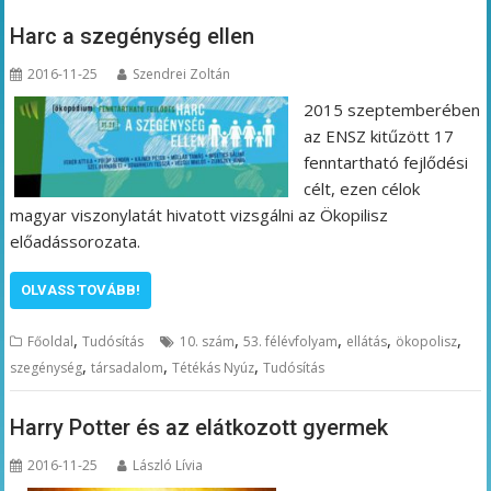
Harc a szegénység ellen
2016-11-25
Szendrei Zoltán
2015 szeptemberében
az ENSZ kitűzött 17
fenntartható fejlődési
célt, ezen célok
magyar viszonylatát hivatott vizsgálni az Ökopilisz
előadássorozata.
OLVASS TOVÁBB!
,
,
,
,
,
Főoldal
Tudósítás
10. szám
53. félévfolyam
ellátás
ökopolisz
,
,
,
szegénység
társadalom
Tétékás Nyúz
Tudósítás
Harry Potter és az elátkozott gyermek
2016-11-25
László Lívia