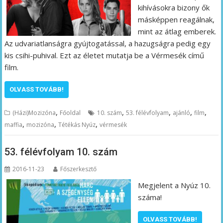
kihívásokra bizony ők
másképpen reagálnak,
mint az átlag emberek.
Az udvariatlanságra gyújtogatással, a hazugságra pedig egy
kis csihi-puhival. Ezt az életet mutatja be a Vérmesék című
film.
OLVASS TOVÁBB!
,
,
,
,
,
(Házi)Mozizóna
Főoldal
10. szám
53. félévfolyam
ajánló
film
,
,
,
maffia
mozizóna
Tétékás Nyúz
vérmesék
53. félévfolyam 10. szám
2016-11-23
Főszerkesztő
Megjelent a Nyúz 10.
száma!
OLVASS TOVÁBB!