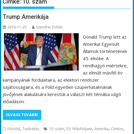
Címke:
10. szám
Trump Amerikája
2016-11-25
Szendrei Zoltán
Donald Trump lett az
Amerikai Egyesült
Államok történetének
45. elnöke. A
rendhagyó miértekre,
az elmúlt másfél év
kampányának fordulataira, az elektori rendszer
sajátosságaira, és a Föld egyetlen szuperhatalmának
jövőjének alakulására kerestük a választ két témába vágó
előadáson.
OLVASS TOVÁBB!
,
,
,
,
,
Főoldal
Tudósítás
10. szám
53. félévfolyam
Amerika
Clinton