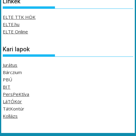
Linkek
ELTE TTK HÖK
ELTE.hu
ELTE Online
Kari lapok
Jurátus
Bárczium
PBÚ
BIT
PersPeKtíva
LáTÓKör
TátKontúr
Kollázs