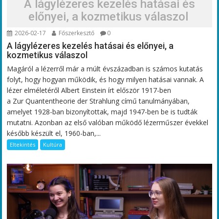
A lágylézeres kezelés hatásai és
előnyei, a kozmetikus válaszol
2026-02-17
Főszerkesztő
0
A lágylézeres kezelés hatásai és előnyei, a
kozmetikus válaszol
Magáról a lézerről már a múlt évszázadban is számos kutatás
folyt, hogy hogyan működik, és hogy milyen hatásai vannak. A
lézer elméletéről Albert Einstein írt először 1917-ben
a Zur Quantentheorie der Strahlung című tanulmányában,
amelyet 1928-ban bizonyítottak, majd 1947-ben be is tudták
mutatni. Azonban az első valóban működő lézerműszer évekkel
később készült el, 1960-ban,...
Eltekintés
Kultúra