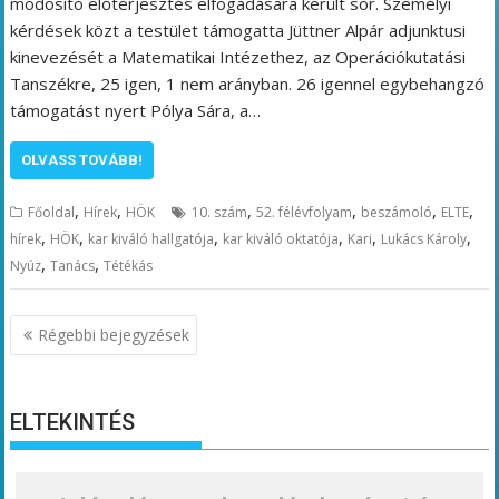
módosító előterjesztés elfogadására került sor. Személyi
kérdések közt a testület támogatta Jüttner Alpár adjunktusi
kinevezését a Matematikai Intézethez, az Operációkutatási
Tanszékre, 25 igen, 1 nem arányban. 26 igennel egybehangzó
támogatást nyert Pólya Sára, a…
OLVASS TOVÁBB!
,
,
,
,
,
,
Főoldal
Hírek
HÖK
10. szám
52. félévfolyam
beszámoló
ELTE
,
,
,
,
,
,
hírek
HÖK
kar kiváló hallgatója
kar kiváló oktatója
Kari
Lukács Károly
,
,
Nyúz
Tanács
Tétékás
Bejegyzés
Régebbi bejegyzések
navigáció
ELTEKINTÉS