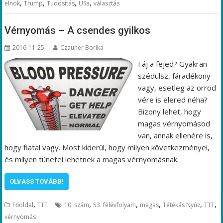
,
,
,
,
elnök
Trump
Tudósítás
USa
választás
Vérnyomás – A csendes gyilkos
2016-11-25
Czauner Borika
Fáj a fejed? Gyakran
szédülsz, fáradékony
vagy, esetleg az orrod
vére is elered néha?
Bizony lehet, hogy
magas vérnyomásod
van, annak ellenére is,
hogy fiatal vagy. Most kiderül, hogy milyen következményei,
és milyen tünetei lehetnek a magas vérnyomásnak.
OLVASS TOVÁBB!
,
,
,
,
,
,
Főoldal
TTT
10. szám
53. félévfolyam
magas
Tétékás Nyúz
TTT
vérnyomás