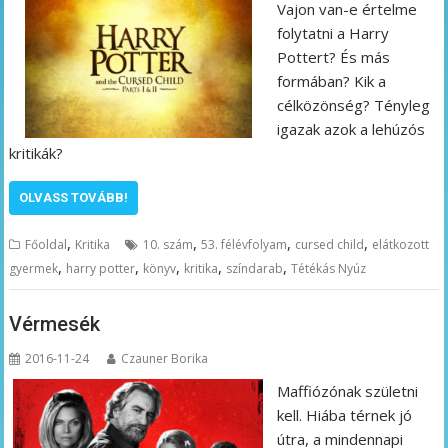
Vajon van-e értelme
folytatni a Harry
Pottert? És más
formában? Kik a
célközönség? Tényleg
igazak azok a lehúzós
kritikák?
OLVASS TOVÁBB!
,
,
,
,
Főoldal
Kritika
10. szám
53. félévfolyam
cursed child
elátkozott
,
,
,
,
,
gyermek
harry potter
könyv
kritika
színdarab
Tétékás Nyúz
Vérmesék
2016-11-24
Czauner Borika
Maffiózónak születni
kell. Hiába térnek jó
útra, a mindennapi