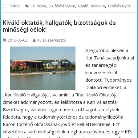
,
,
,
,
Főoldal
10. szám
53. félévfolyam
ajánló
telekom
Tétékás Nyúz
Kiváló oktatók, hallgatók, bizottságok és
minőségi célok!
2016-05-03
Külső szerkesztő
A legutóbbi ülésén a
Kar Tanácsa adjunktusi
és tanársegédi
kinevezésekről
döntött, Tudományos
Diákköri érmeket, a
„Kar Kiváló Hallgatója”, valamint a “Kar Kiváló Oktatója”
címeket adományozott, és felállította a Kari Választási
Bizottságot, valamint egy másik bizottságot, amelynek
feladata, hogy a tudománytörténet és tudományfilozófia
Karon történő oktatásának jövőjét kell áttekintenie. Ezt
követően a kari minőségcélok meghatározására és egy HKR-