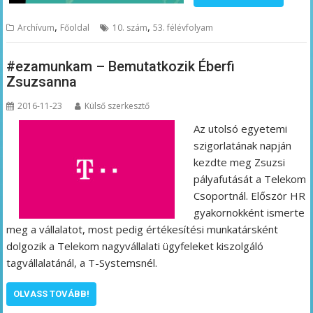
,
,
Archívum
Főoldal
10. szám
53. félévfolyam
#ezamunkam – Bemutatkozik Éberfi
Zsuzsanna
2016-11-23
Külső szerkesztő
Az utolsó egyetemi
szigorlatának napján
kezdte meg Zsuzsi
pályafutását a Telekom
Csoportnál. Először HR
gyakornokként ismerte
meg a vállalatot, most pedig értékesítési munkatársként
dolgozik a Telekom nagyvállalati ügyfeleket kiszolgáló
tagvállalatánál, a T-Systemsnél.
OLVASS TOVÁBB!