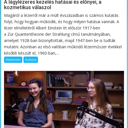
A lágylézeres kezelés hatásai és előnyei, a
kozmetikus válaszol
Magáról a lézerről már a múlt évszázadban is számos kutatás
folyt, hogy hogyan működik, és hogy milyen hatásai vannak. A
lézer elméletéről Albert Einstein írt először 1917-ben
a Zur Quantentheorie der Strahlung című tanulmányában,
amelyet 1928-ban bizonyítottak, majd 1947-ben be is tudták
mutatni. Azonban az első valóban működő lézerműszer évekkel
később készült el, 1960-ban,...
Eltekintés
Kultúra