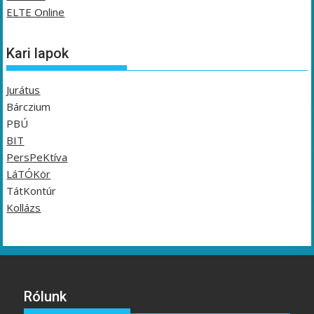
ELTE Online
Kari lapok
Jurátus
Bárczium
PBÚ
BIT
PersPeKtíva
LáTÓKör
TátKontúr
Kollázs
Rólunk