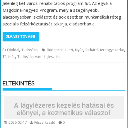
Jelenleg két város-rehabilitációs program fut. Az egyik a
Magdolna-negyed Program, mely a szegényebb,
alacsonyabban iskolázott és sok esetben munkanélküli réteg
szociális felzárkóztatását takarja, elsősorban a…
OLVASS TOVÁBB!
,
,
,
,
,
,
Főoldal
Tudósítás
Budapest
Luczi
Nyúz
Richárd
terepgyakorlat
,
Tétékás
Tudósítás. városfejlesztés
ELTEKINTÉS
A lágylézeres kezelés hatásai és
előnyei, a kozmetikus válaszol
2026-02-17
Főszerkesztő
0