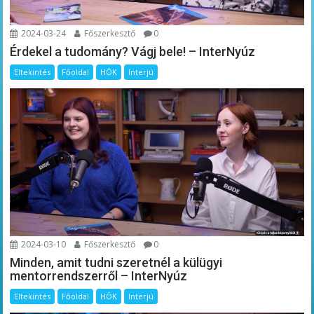
2024-03-24
Főszerkesztő
0
Érdekel a tudomány? Vágj bele! – InterNyúz
Eltekintés
Főoldal
HÖK
Interjú
2024-03-10
Főszerkesztő
0
Minden, amit tudni szeretnél a külügyi
mentorrendszerről – InterNyúz
Eltekintés
Főoldal
HÖK
Interjú