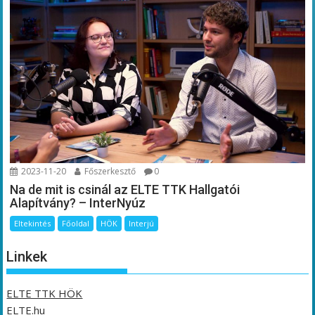
2023-11-20
Főszerkesztő
0
Na de mit is csinál az ELTE TTK Hallgatói
Alapítvány? – InterNyúz
Eltekintés
Főoldal
HÖK
Interjú
Linkek
ELTE TTK HÖK
ELTE.hu