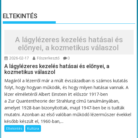
ELTEKINTÉS
A lágylézeres kezelés hatásai és
előnyei, a kozmetikus válaszol
2026-02-17
Főszerkesztő
0
A lágylézeres kezelés hatásai és előnyei, a
kozmetikus válaszol
Magáról a lézerről már a múlt évszázadban is számos kutatás
folyt, hogy hogyan működik, és hogy milyen hatásai vannak. A
lézer elméletéről Albert Einstein írt először 1917-ben
a Zur Quantentheorie der Strahlung című tanulmányában,
amelyet 1928-ban bizonyítottak, majd 1947-ben be is tudták
mutatni. Azonban az első valóban működő lézerműszer évekkel
később készült el, 1960-ban,...
Eltekintés
Kultúra