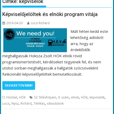
Címke:
képviselők
Képviselőjelöltek és elnöki program vitája
2016-04-20
Luczi Richárd
Múlt héten kedd este
lehetőség adódott
arra, hogy az
érdeklődők
meghallgassák Hoksza Zsolt HÖK elnök rövid
programismertetését, kérdéseket tegyenek fel, és nem
utolsó sorban meghallgassák a hallgatók szócsöveként
funkcionáló képviselőjelöltek bemutatkozását.
OLVASS TOVÁBB!
,
,
,
,
,
,
Főoldal
HÖK
52. félévfolyam
9. szám
elnök
HÖK
képviselők
,
,
,
,
Luczi
Nyúz
Richárd
Tétékás
választások