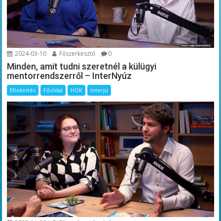
2024-03-10
Főszerkesztő
0
Minden, amit tudni szeretnél a külügyi
mentorrendszerről – InterNyúz
Eltekintés
Főoldal
HÖK
Interjú