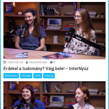
2024-03-24
Főszerkesztő
0
Érdekel a tudomány? Vágj bele! – InterNyúz
Eltekintés
Főoldal
HÖK
Interjú