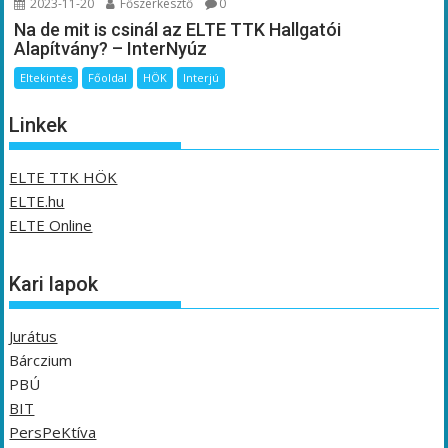
2023-11-20
Főszerkesztő
0
Na de mit is csinál az ELTE TTK Hallgatói
Alapítvány? – InterNyúz
Eltekintés
Főoldal
HÖK
Interjú
Linkek
ELTE TTK HÖK
ELTE.hu
ELTE Online
Kari lapok
Jurátus
Bárczium
PBÚ
BIT
PersPeKtíva