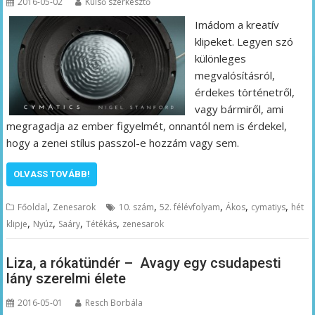
2016-05-02
Külső szerkesztő
Imádom a kreatív
klipeket. Legyen szó
különleges
megvalósításról,
érdekes történetről,
vagy bármiről, ami
megragadja az ember figyelmét, onnantól nem is érdekel,
hogy a zenei stílus passzol-e hozzám vagy sem.
OLVASS TOVÁBB!
,
,
,
,
,
Főoldal
Zenesarok
10. szám
52. félévfolyam
Ákos
cymatiys
hét
,
,
,
,
klipje
Nyúz
Saáry
Tétékás
zenesarok
Liza, a rókatündér – Avagy egy csudapesti
lány szerelmi élete
2016-05-01
Resch Borbála