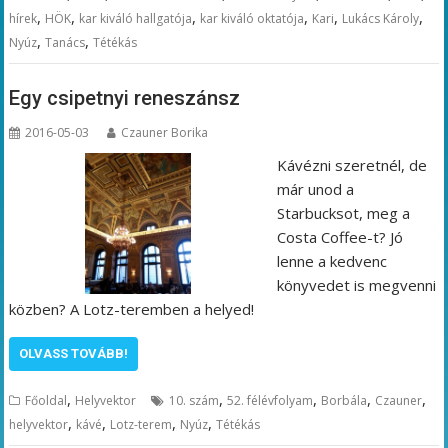
,
,
,
,
,
,
hírek
HÖK
kar kiváló hallgatója
kar kiváló oktatója
Kari
Lukács Károly
,
,
Nyúz
Tanács
Tétékás
Egy csipetnyi reneszánsz
2016-05-03
Czauner Borika
Kávézni szeretnél, de
már unod a
Starbucksot, meg a
Costa Coffee-t? Jó
lenne a kedvenc
könyvedet is megvenni
közben? A Lotz-teremben a helyed!
OLVASS TOVÁBB!
,
,
,
,
,
Főoldal
Helyvektor
10. szám
52. félévfolyam
Borbála
Czauner
,
,
,
,
helyvektor
kávé
Lotz-terem
Nyúz
Tétékás