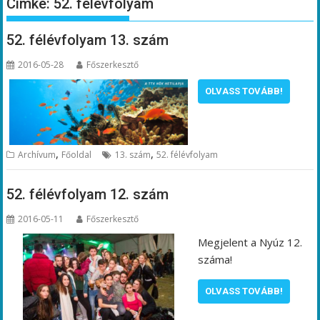
Címke:
52. félévfolyam
52. félévfolyam 13. szám
2016-05-28
Főszerkesztő
OLVASS TOVÁBB!
,
,
Archívum
Főoldal
13. szám
52. félévfolyam
52. félévfolyam 12. szám
2016-05-11
Főszerkesztő
Megjelent a Nyúz 12.
száma!
OLVASS TOVÁBB!