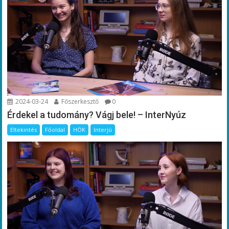
2024-03-24
Főszerkesztő
0
Érdekel a tudomány? Vágj bele! – InterNyúz
Eltekintés
Főoldal
HÖK
Interjú