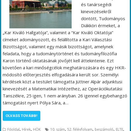
és tanársegédi
kinevezésekről
döntött, Tudományos
Diákköri érmeket, a
„Kar Kiváló Hallgatója”, valamint a “Kar Kiváló Oktatója”
címeket adományozott, és felállította a Kari Választási
Bizottságot, valamint egy másik bizottságot, amelynek
feladata, hogy a tudománytörténet és tudományfilozófia
Karon történő oktatásának jövőjét kell áttekintenie. Ezt
követően a kari minőségcélok meghatározására és egy HKR-
módosító előterjesztés elfogadására került sor. Személyi
kérdések közt a testület támogatta Jüttner Alpár adjunktusi
kinevezését a Matematikai Intézethez, az Operációkutatási
Tanszékre, 25 igen, 1 nem arányban. 26 igennel egybehangzó
támogatást nyert Pólya Sára, a…
OLVASS TOVÁBB!
,
,
,
,
,
,
Főoldal
Hírek
HÖK
10. szám
52. félévfolyam
beszámoló
ELTE