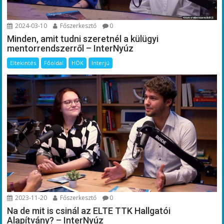
2024-03-10
Főszerkesztő
0
Minden, amit tudni szeretnél a külügyi
mentorrendszerről – InterNyúz
Eltekintés
Főoldal
HÖK
Interjú
2023-11-20
Főszerkesztő
0
Na de mit is csinál az ELTE TTK Hallgatói
Alapítvány? – InterNyúz