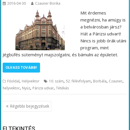
2016-04-30
Czauner Borika
Mit érdemes
megnézni, ha amúgy is
a belvárosban jársz?
Hát a Párizsi udvart!
Nincs is jobb órák utáni
program, mint
Jégbüfés süteményt majszolgatni, és bámulni az épületet.
OLVASS TOVÁBB!
,
,
,
,
,
Főoldal
Helyvektor
10. szám
52. félévfolyam
Borbála
Czauner
,
,
,
helyvektor
Nyúz
Párizsi udvar
Tétékás
Bejegyzés
Régebbi bejegyzések
navigáció
ELTEKINTÉS