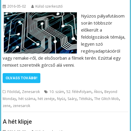
2016-05-02
Külső szerkesztő
Nyúzos pályafutásom
során többször
előkerült a
feldolgozások témája,
legyen szó
regényadaptációról
vagy remake-ről, de elsősorban a filmek terén. Ezúttal egy
remixet szeretnék górcső alá venni.
OLVASS TOVÁBB!
,
,
,
,
Főoldal
Zenesarok
10. szám
52. félévfolyam
Ákos
Beyond
,
,
,
,
,
,
,
Monday
hét száma
hét zenéje
Nyúz
Saáry
Tétékás
The Glitch Mob
,
zene
zenesarok
A hét klipje