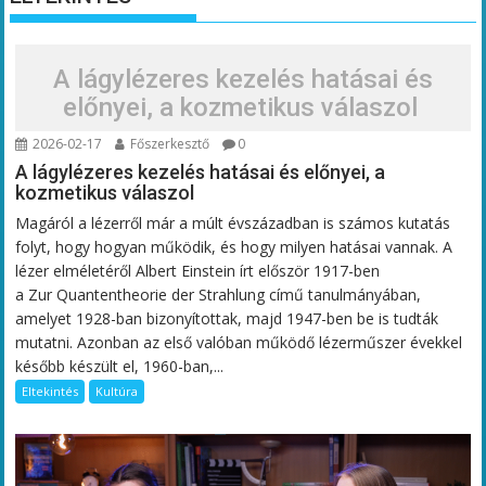
A lágylézeres kezelés hatásai és
előnyei, a kozmetikus válaszol
2026-02-17
Főszerkesztő
0
A lágylézeres kezelés hatásai és előnyei, a
kozmetikus válaszol
Magáról a lézerről már a múlt évszázadban is számos kutatás
folyt, hogy hogyan működik, és hogy milyen hatásai vannak. A
lézer elméletéről Albert Einstein írt először 1917-ben
a Zur Quantentheorie der Strahlung című tanulmányában,
amelyet 1928-ban bizonyítottak, majd 1947-ben be is tudták
mutatni. Azonban az első valóban működő lézerműszer évekkel
később készült el, 1960-ban,...
Eltekintés
Kultúra