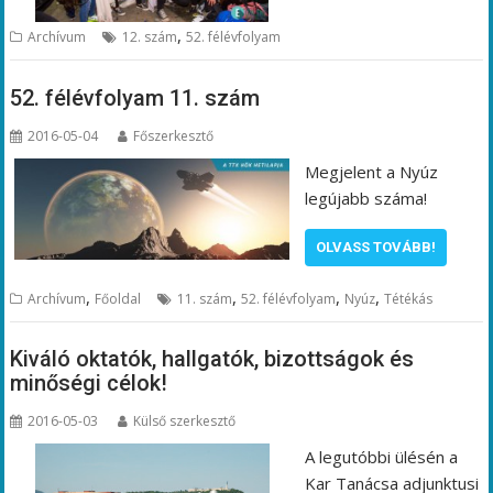
,
Archívum
12. szám
52. félévfolyam
52. félévfolyam 11. szám
2016-05-04
Főszerkesztő
Megjelent a Nyúz
legújabb száma!
OLVASS TOVÁBB!
,
,
,
,
Archívum
Főoldal
11. szám
52. félévfolyam
Nyúz
Tétékás
Kiváló oktatók, hallgatók, bizottságok és
minőségi célok!
2016-05-03
Külső szerkesztő
A legutóbbi ülésén a
Kar Tanácsa adjunktusi