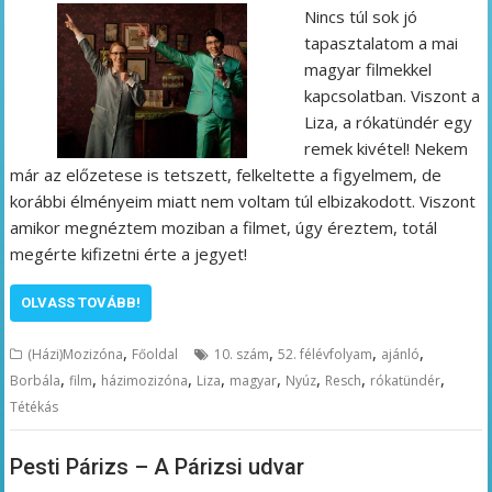
Nincs túl sok jó
tapasztalatom a mai
magyar filmekkel
kapcsolatban. Viszont a
Liza, a rókatündér egy
remek kivétel! Nekem
már az előzetese is tetszett, felkeltette a figyelmem, de
korábbi élményeim miatt nem voltam túl elbizakodott. Viszont
amikor megnéztem moziban a filmet, úgy éreztem, totál
megérte kifizetni érte a jegyet!
OLVASS TOVÁBB!
,
,
,
,
(Házi)Mozizóna
Főoldal
10. szám
52. félévfolyam
ajánló
,
,
,
,
,
,
,
,
Borbála
film
házimozizóna
Liza
magyar
Nyúz
Resch
rókatündér
Tétékás
Pesti Párizs – A Párizsi udvar