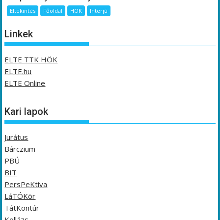
Eltekintés
Főoldal
HÖK
Interjú
Linkek
ELTE TTK HÖK
ELTE.hu
ELTE Online
Kari lapok
Jurátus
Bárczium
PBÚ
BIT
PersPeKtíva
LáTÓKör
TátKontúr
Kollázs