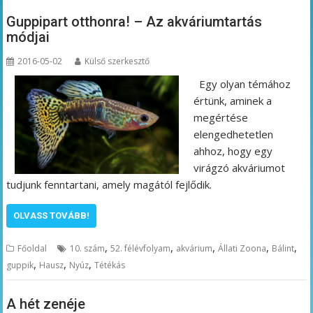
Guppipart otthonra! – Az akváriumtartás
módjai
2016-05-02
Külső szerkesztő
Egy olyan témához
értünk, aminek a
megértése
elengedhetetlen
ahhoz, hogy egy
virágzó akváriumot
tudjunk fenntartani, amely magától fejlődik.
OLVASS TOVÁBB!
,
,
,
,
,
Főoldal
10. szám
52. félévfolyam
akvárium
Állati Zoona
Bálint
,
,
,
guppik
Hausz
Nyúz
Tétékás
A hét zenéje