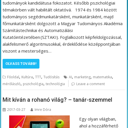
tudományok kandidátusa fokozatot. Később pszichológiai
témakörben vált habilitált oktatóvá. 1974 és 1984 között
tudományos segédmunkatársként, munkatársként, majd
főmunkatársként dolgozott a Magyar Tudományos Akadémia
Számítástechnikai és Automatizálási
Kutatóintézetében (SZTAKI). Foglalkozott képfeldolgozással,
alakfelismerő algoritmusokkal, érdeklődése középpontjában
viszont a mesterséges…
OLVASS TOVÁBB!
,
,
,
,
,
,
Főoldal
Kultúra
TTT
Tudósítás
AI
marketing
matematika
,
,
mérőlászló
pszichológia
technológia
Leave a comment
Mit kíván a rohanó világ? – tanár-szemmel
2017-03-27
Imre Dóra
Egy olyan világban,
ahol a hozzáférhető