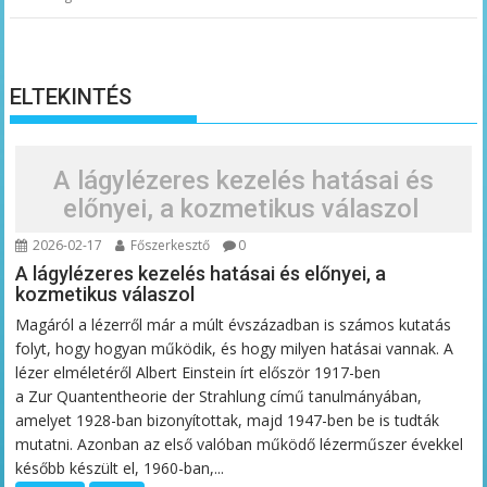
ELTEKINTÉS
A lágylézeres kezelés hatásai és
előnyei, a kozmetikus válaszol
2026-02-17
Főszerkesztő
0
A lágylézeres kezelés hatásai és előnyei, a
kozmetikus válaszol
Magáról a lézerről már a múlt évszázadban is számos kutatás
folyt, hogy hogyan működik, és hogy milyen hatásai vannak. A
lézer elméletéről Albert Einstein írt először 1917-ben
a Zur Quantentheorie der Strahlung című tanulmányában,
amelyet 1928-ban bizonyítottak, majd 1947-ben be is tudták
mutatni. Azonban az első valóban működő lézerműszer évekkel
később készült el, 1960-ban,...