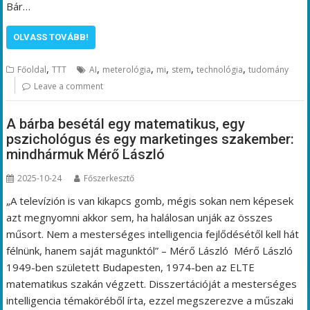
Bár…
OLVASS TOVÁBB!
,
,
,
,
,
,
Főoldal
TTT
AI
meterológia
mi
stem
technológia
tudomány
Leave a comment
A bárba besétál egy matematikus, egy
pszichológus és egy marketinges szakember:
mindhármuk Mérő László
2025-10-24
Főszerkesztő
„A televízión is van kikapcs gomb, mégis sokan nem képesek
azt megnyomni akkor sem, ha halálosan unják az összes
műsort. Nem a mesterséges intelligencia fejlődésétől kell hát
félnünk, hanem saját magunktól” – Mérő László Mérő László
1949-ben született Budapesten, 1974-ben az ELTE
matematikus szakán végzett. Disszertációját a mesterséges
intelligencia témaköréből írta, ezzel megszerezve a műszaki