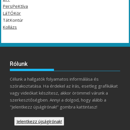
PersPeKtíva
LáTÓKör
TátKontúr
Kollázs
Rólunk
Célunk a hallgatók folyamatos informálása és
szórakoztatása. Ha érdekel az írás, esetleg grafikákat
vagy videókat készítesz, akkor örömmel várunk a
szerkesztőségben. Annyi a dolgod, hogy alább a
"Jelentkezz újságírónak!" gombra kattintasz!
Jelentkezz újságírónak!