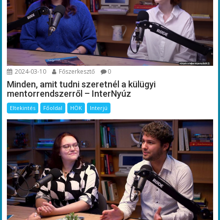
2024-03-10
Főszerkesztő
0
Minden, amit tudni szeretnél a külügyi
mentorrendszerről – InterNyúz
Eltekintés
Főoldal
HÖK
Interjú