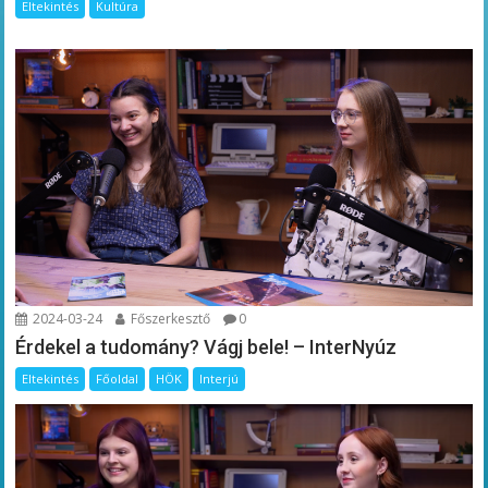
Eltekintés
Kultúra
2024-03-24
Főszerkesztő
0
Érdekel a tudomány? Vágj bele! – InterNyúz
Eltekintés
Főoldal
HÖK
Interjú