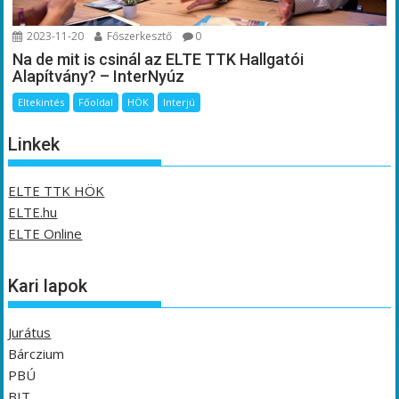
2023-11-20
Főszerkesztő
0
Na de mit is csinál az ELTE TTK Hallgatói
Alapítvány? – InterNyúz
Eltekintés
Főoldal
HÖK
Interjú
Linkek
ELTE TTK HÖK
ELTE.hu
ELTE Online
Kari lapok
Jurátus
Bárczium
PBÚ
BIT