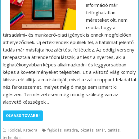
információ már
felfoghatatlan
méreteket ölt, nem
csoda, hogy a
társadalmi- és munkaerő-piaci igények is ennek megfelelően
áthelyeződnek. Új értékrendek épülnek fel, a hatalmat jelentő
tudás már másfajta hozzáértést feltételez. Az eddigi verseny
terepasztala átrendeződni látszik, az lesz a nyertes, aki a
leghatékonyabban képes alkalmazkodni és leggyorsabban
képes a követelményeket teljesíteni. Ez a változó világ komoly
kihívás elé állítja a ma iskoláját, mivel azzal a roppant feladattal
néz farkasszemet, melyet még ő maga sem ismert ki
egészen. Természetesen még mindig szükség van az
alapvető készségek…
OLVASS TOVÁBB!
,
,
,
,
,
,
Főoldal
Katedra
fejlődés
Katedra
oktatás
tanár
tanítás
technológia