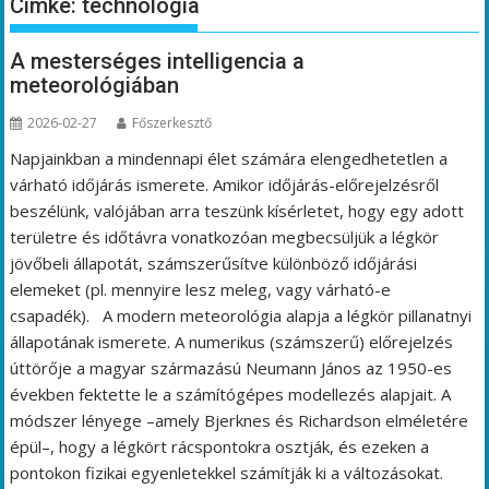
Címke:
technológia
A mesterséges intelligencia a
meteorológiában
2026-02-27
Főszerkesztő
Napjainkban a mindennapi élet számára elengedhetetlen a
várható időjárás ismerete. Amikor időjárás-előrejelzésről
beszélünk, valójában arra teszünk kísérletet, hogy egy adott
területre és időtávra vonatkozóan megbecsüljük a légkör
jövőbeli állapotát, számszerűsítve különböző időjárási
elemeket (pl. mennyire lesz meleg, vagy várható-e
csapadék). A modern meteorológia alapja a légkör pillanatnyi
állapotának ismerete. A numerikus (számszerű) előrejelzés
úttörője a magyar származású Neumann János az 1950-es
években fektette le a számítógépes modellezés alapjait. A
módszer lényege –amely Bjerknes és Richardson elméletére
épül–, hogy a légkört rácspontokra osztják, és ezeken a
pontokon fizikai egyenletekkel számítják ki a változásokat.