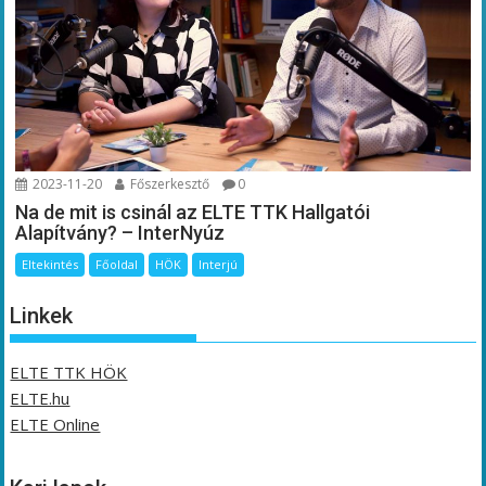
2023-11-20
Főszerkesztő
0
Na de mit is csinál az ELTE TTK Hallgatói
Alapítvány? – InterNyúz
Eltekintés
Főoldal
HÖK
Interjú
Linkek
ELTE TTK HÖK
ELTE.hu
ELTE Online