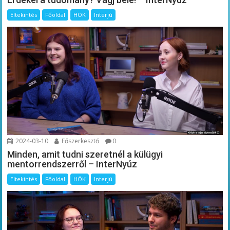
Eltekintés
Főoldal
HÖK
Interjú
2024-03-10
Főszerkesztő
0
Minden, amit tudni szeretnél a külügyi
mentorrendszerről – InterNyúz
Eltekintés
Főoldal
HÖK
Interjú