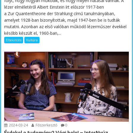
folyt, hogy hogyan működik, és hogy milyen hatásai vannak. A
lézer elméletéről Albert Einstein írt először 1917-ben
a Zur Quantentheorie der Strahlung című tanulmányában,
amelyet 1928-ban bizonyítottak, majd 1947-ben be is tudták
mutatni. Azonban az első valóban működő lézerműszer évekkel
később készült el, 1960-ban,...
Eltekintés
Kultúra
2024-03-24
Főszerkesztő
0
Érdekel a tudomány? Vágj bele! – InterNyúz