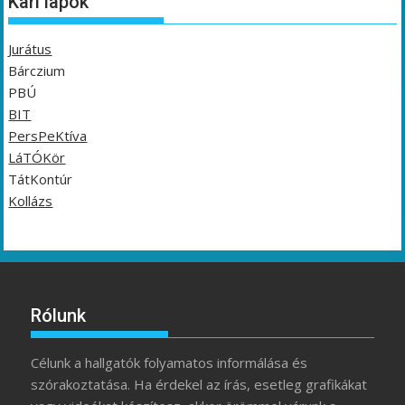
Kari lapok
Jurátus
Bárczium
PBÚ
BIT
PersPeKtíva
LáTÓKör
TátKontúr
Kollázs
Rólunk
Célunk a hallgatók folyamatos informálása és
szórakoztatása. Ha érdekel az írás, esetleg grafikákat