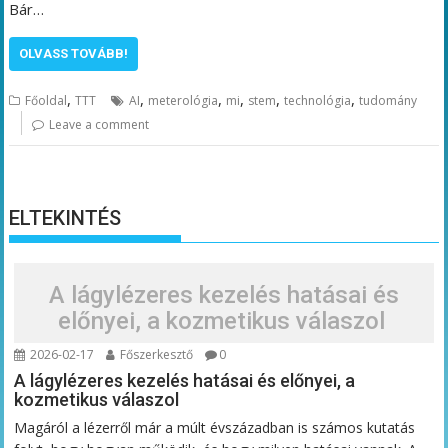
Bár…
OLVASS TOVÁBB!
,
,
,
,
,
,
Főoldal
TTT
AI
meterológia
mi
stem
technológia
tudomány
Leave a comment
ELTEKINTÉS
A lágylézeres kezelés hatásai és
előnyei, a kozmetikus válaszol
2026-02-17
Főszerkesztő
0
A lágylézeres kezelés hatásai és előnyei, a
kozmetikus válaszol
Magáról a lézerről már a múlt évszázadban is számos kutatás