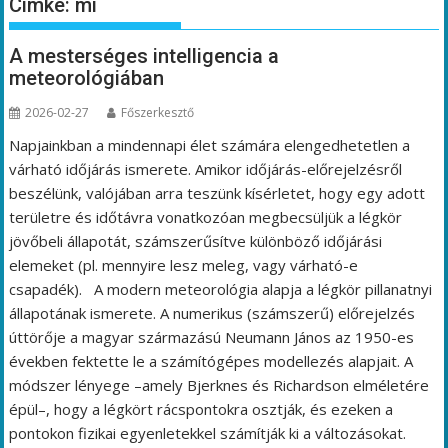
Címke:
mi
A mesterséges intelligencia a
meteorológiában
2026-02-27
Főszerkesztő
Napjainkban a mindennapi élet számára elengedhetetlen a
várható időjárás ismerete. Amikor időjárás-előrejelzésről
beszélünk, valójában arra teszünk kísérletet, hogy egy adott
területre és időtávra vonatkozóan megbecsüljük a légkör
jövőbeli állapotát, számszerűsítve különböző időjárási
elemeket (pl. mennyire lesz meleg, vagy várható-e
csapadék). A modern meteorológia alapja a légkör pillanatnyi
állapotának ismerete. A numerikus (számszerű) előrejelzés
úttörője a magyar származású Neumann János az 1950-es
években fektette le a számítógépes modellezés alapjait. A
módszer lényege –amely Bjerknes és Richardson elméletére
épül–, hogy a légkört rácspontokra osztják, és ezeken a
pontokon fizikai egyenletekkel számítják ki a változásokat.