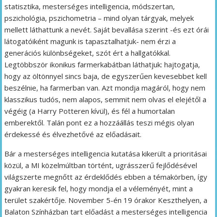
statisztika, mesterséges intelligencia, módszertan,
pszichológia, pszichometria – mind olyan tárgyak, melyek
mellett láthattunk a nevét. Saját bevallása szerint -és ezt órái
látogatóiként magunk is tapasztalhatjuk- nem érzi a
generációs különbségeket, szót ért a hallgatókkal.
Legtöbbször ikonikus farmerkabátban láthatjuk: hajtogatja,
hogy az öltönnyel sincs baja, de egyszerűen kevesebbet kell
beszélnie, ha farmerban van. Azt mondja magáról, hogy nem
klasszikus tudós, nem alapos, semmit nem olvas el elejétől a
végéig (a Harry Potteren kívül), és fél a humortalan
emberektől. Talán pont ez a hozzáállás teszi mégis olyan
érdekessé és élvezhetővé az előadásait.
Bár a mesterséges intelligencia kutatása kikerült a prioritásai
közül, a MI közelmúltban történt, ugrásszerű fejlődésével
világszerte megnőtt az érdeklődés ebben a témakörben, így
gyakran keresik fel, hogy mondja el a véleményét, mint a
terület szakértője. November 5-én 19 órakor Keszthelyen, a
Balaton Színházban tart előadást a mesterséges intelligencia