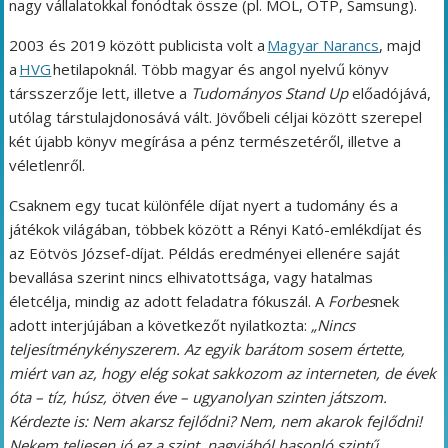
nagy vállalatokkal fonódtak össze (pl. MOL, OTP, Samsung).
2003 és 2019 között publicista volt a
Magyar Narancs
, majd
a
HVG
hetilapoknál. Több magyar és angol nyelvű könyv
társszerzője lett, illetve a
Tudományos Stand Up
előadójává,
utólag társtulajdonosává vált. Jövőbeli céljai között szerepel
két újabb könyv megírása a pénz természetéről, illetve a
véletlenről.
Csaknem egy tucat különféle díjat nyert a tudomány és a
játékok világában, többek között a Rényi Kató-emlékdíjat és
az Eötvös József-díjat. Példás eredményei ellenére saját
bevallása szerint nincs elhivatottsága, vagy hatalmas
életcélja, mindig az adott feladatra fókuszál. A
Forbes
nek
adott interjújában a következőt nyilatkozta:
„Nincs
teljesítménykényszerem. Az egyik barátom sosem értette,
miért van az, hogy elég sokat sakkozom az interneten, de évek
óta – tíz, húsz, ötven éve – ugyanolyan szinten játszom.
Kérdezte is: Nem akarsz fejlődni? Nem, nem akarok fejlődni!
Nekem teljesen jó ez a szint, nagyjából hasonló szintű