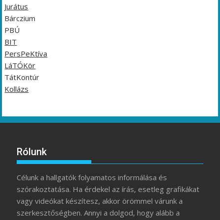
Jurátus
Bárczium
PBÚ
BIT
PersPeKtíva
LáTÓKör
TátKontúr
Kollázs
Rólunk
Célunk a hallgatók folyamatos informálása és
szórakoztatása. Ha érdekel az írás, esetleg grafikákat
vagy videókat készítesz, akkor örömmel várunk a
szerkesztőségben. Annyi a dolgod, hogy alább a