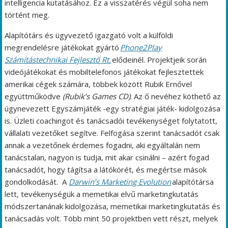
intelligencia kutatásához. Ez a visszatérés végül soha nem
történt meg.
Alapítótárs és ügyvezető igazgató volt a külföldi
megrendelésre játékokat gyártó
Phone2Play
Számítástechnikai Fejlesztő Rt.
elődeinél. Projektjeik során
videójátékokat és mobiltelefonos játékokat fejlesztettek
amerikai cégek számára, többek között Rubik Ernővel
együttműködve
(Rubik’s Games CD)
. Az ő nevéhez köthető az
úgynevezett Egyszámjáték -egy stratégiai játék- kidolgozása
is. Üzleti coachingot és tanácsadói tevékenységet folytatott,
vállalati vezetőket segítve. Felfogása szerint tanácsadót csak
annak a vezetőnek érdemes fogadni, aki egyáltalán nem
tanácstalan, nagyon is tudja, mit akar csinálni – azért fogad
tanácsadót, hogy tágítsa a látókörét, és megértse mások
gondolkodását. A
Darwin’s Marketing Evolution
alapítótársa
lett, tevékenységük a memetikai elvű marketingkutatás
módszertanának kidolgozása, memetikai marketingkutatás és
tanácsadás volt. Több mint 50 projektben vett részt, melyek