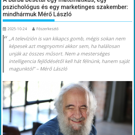
pszichológus és egy marketinges szakember:
mindhármuk Mérő László
2025-10-24
Főszerkesztő
„
A televízión is van
kikapcs
gomb, mégis sokan nem
képesek azt megnyomni akkor sem, ha halálosan
unják az összes műsort. Nem a mesterséges
intelligencia fejlődésétől kell hát
félnünk, hanem saját
magunktól” – Mérő László