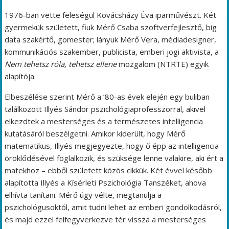
1976-ban vette feleségül Kovácsházy Éva iparművészt. Két
gyermekük született, fiuk Mérő Csaba szoftverfejlesztő, big
data szakértő, gomester; lányuk Mérő Vera, médiadesigner,
kommunikációs szakember, publicista, emberi jogi aktivista, a
Nem tehetsz róla, tehetsz ellene
mozgalom (NTRTE) egyik
alapítója.
Elbeszélése szerint Mérő a ’80-as évek elején egy buliban
találkozott Illyés Sándor pszichológiaprofesszorral, akivel
elkezdtek a mesterséges és a természetes intelligencia
kutatásáról beszélgetni. Amikor kiderült, hogy Mérő
matematikus, Illyés megjegyezte, hogy ő épp az intelligencia
öröklődésével foglalkozik, és szüksége lenne valakire, aki ért a
matekhoz – ebből született közös cikkük. Két évvel később
alapította Illyés a Kísérleti Pszichológia Tanszéket, ahova
elhívta tanítani. Mérő úgy vélte, megtanulja a
pszichológusoktól, amit tudni lehet az emberi gondolkodásról,
és majd ezzel felfegyverkezve tér vissza a mesterséges