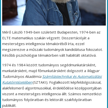
Mérő László 1949-ben született Budapesten, 1974-ben az
ELTE matematikus szakán végzett. Disszertációját a
mesterséges intelligencia témaköréből írta, ezzel
megszerezve a műszaki tudományok kandidátusa fokozatot.
Később pszichológiai témakörben vált habilitált oktatóvá.
1974 és 1984 között tudományos segédmunkatársként,
munkatársként, majd főmunkatársként dolgozott a
Magyar
Tudományos Akadémia
Számítástechnikai és Automatizálási
Kutatóintézetében
(SZTAKI). Foglalkozott képfeldolgozással,
alakfelismerő algoritmusokkal, érdeklődése középpontjában
viszont a mesterséges intelligencia állt. Számos nemzetközi
tudományos folyóiratban és lektorált szakfolyóiratban
publikált.