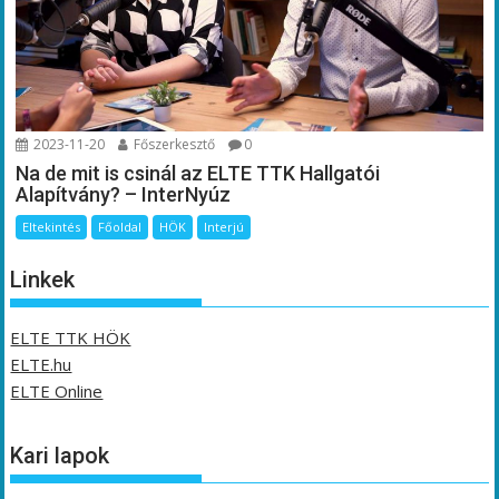
2023-11-20
Főszerkesztő
0
Na de mit is csinál az ELTE TTK Hallgatói
Alapítvány? – InterNyúz
Eltekintés
Főoldal
HÖK
Interjú
Linkek
ELTE TTK HÖK
ELTE.hu
ELTE Online
Kari lapok