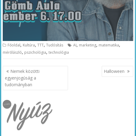
,
,
,
,
,
,
Főoldal
Kultúra
TTT
Tudósítás
AI
marketing
matematika
,
,
mérőlászló
pszichológia
technológia
Bejegyzés
Nemek közötti
Halloween
navigáció
egyenjogúság a
tudományban