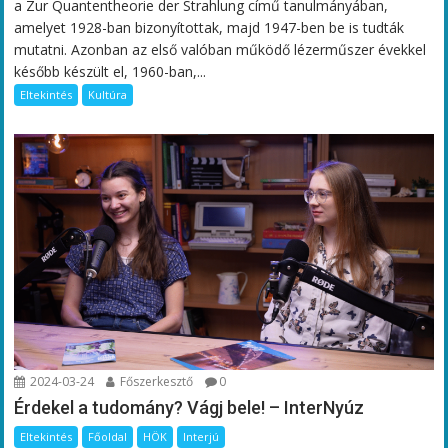
a Zur Quantentheorie der Strahlung című tanulmányában,
amelyet 1928-ban bizonyítottak, majd 1947-ben be is tudták
mutatni. Azonban az első valóban működő lézerműszer évekkel
később készült el, 1960-ban,...
Eltekintés
Kultúra
2024-03-24
Főszerkesztő
0
Érdekel a tudomány? Vágj bele! – InterNyúz
Eltekintés
Főoldal
HÖK
Interjú