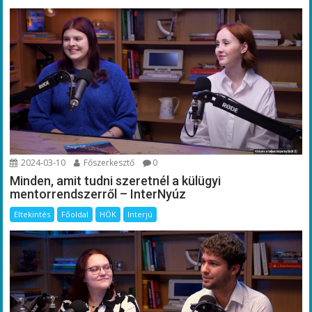
2024-03-10
Főszerkesztő
0
Minden, amit tudni szeretnél a külügyi
mentorrendszerről – InterNyúz
Eltekintés
Főoldal
HÖK
Interjú