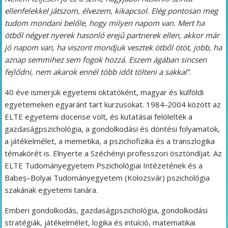
ellenfelekkel játszom, élvezem, kikapcsol. Elég pontosan meg
tudom mondani belőle, hogy milyen napom van. Mert ha
ötből négyet nyerek hasonló erejű partnerek ellen, akkor már
jó napom van, ha viszont mondjuk vesztek ötből ötöt, jobb, ha
aznap semmihez sem fogok hozzá. Eszem ágában sincsen
fejlődni, nem akarok ennél több időt tölteni a sakkal”
.
40 éve ismerjük egyetemi oktatóként, magyar és külföldi
egyetemeken egyaránt tart kurzusokat. 1984-2004 között az
ELTE egyetemi docense volt, és kutatásai felölelték a
gazdaságpszichológia, a gondolkodási és döntési folyamatok,
a játékelmélet, a memetika, a pszichofizika és a transzlogika
témakörét is. Elnyerte a Széchényi professzori ösztöndíjat. Az
ELTE Tudományegyetem Pszichológiai Intézetének és a
Babeș–Bolyai Tudományegyetem (Kolozsvár) pszichológia
szakának egyetemi tanára.
Emberi gondolkodás, gazdaságpszichológia, gondolkodási
stratégiák, játékelmélet, logika és intuíció, matematikai