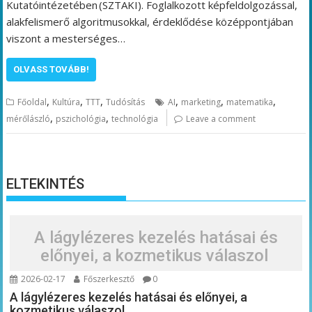
Kutatóintézetében (SZTAKI). Foglalkozott képfeldolgozással,
alakfelismerő algoritmusokkal, érdeklődése középpontjában
viszont a mesterséges…
OLVASS TOVÁBB!
,
,
,
,
,
,
Főoldal
Kultúra
TTT
Tudósítás
AI
marketing
matematika
,
,
mérőlászló
pszichológia
technológia
Leave a comment
ELTEKINTÉS
A lágylézeres kezelés hatásai és
előnyei, a kozmetikus válaszol
2026-02-17
Főszerkesztő
0
A lágylézeres kezelés hatásai és előnyei, a
kozmetikus válaszol