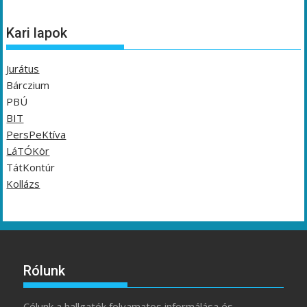
Kari lapok
Jurátus
Bárczium
PBÚ
BIT
PersPeKtíva
LáTÓKör
TátKontúr
Kollázs
Rólunk
Célunk a hallgatók folyamatos informálása és