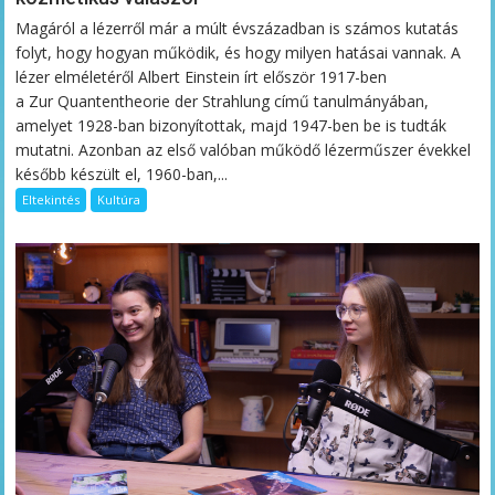
Magáról a lézerről már a múlt évszázadban is számos kutatás
folyt, hogy hogyan működik, és hogy milyen hatásai vannak. A
lézer elméletéről Albert Einstein írt először 1917-ben
a Zur Quantentheorie der Strahlung című tanulmányában,
amelyet 1928-ban bizonyítottak, majd 1947-ben be is tudták
mutatni. Azonban az első valóban működő lézerműszer évekkel
később készült el, 1960-ban,...
Eltekintés
Kultúra