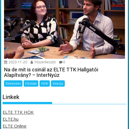
2023-11-20
Főszerkesztő
0
Na de mit is csinál az ELTE TTK Hallgatói
Alapítvány? – InterNyúz
Eltekintés
Főoldal
HÖK
Interjú
Linkek
ELTE TTK HÖK
ELTE.hu
ELTE Online