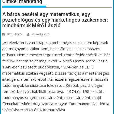
Címke:
marketing
A bárba besétál egy matematikus, egy
pszichológus és egy marketinges szakember:
mindhármuk Mérő László
2025-10-24
Főszerkesztő
„A televízión is van kikapcs gomb, mégis sokan nem képesek
azt megnyomni akkor sem, ha halálosan unják az összes
műsort. Nem a mesterséges intelligencia fejlődésétől kell hát
félnünk, hanem saját magunktól” – Mérő László Mérő László
1949-ben született Budapesten, 1974-ben az ELTE
matematikus szakán végzett. Disszertációját a mesterséges
intelligencia témaköréből írta, ezzel megszerezve a műszaki
tudományok kandidátusa fokozatot. Később pszichológiai
témakörben vált habilitált oktatóvá. 1974 és 1984 között
tudományos segédmunkatársként, munkatársként, majd
főmunkatársként dolgozott a Magyar Tudományos Akadémia
Számítástechnikai és Automatizálási