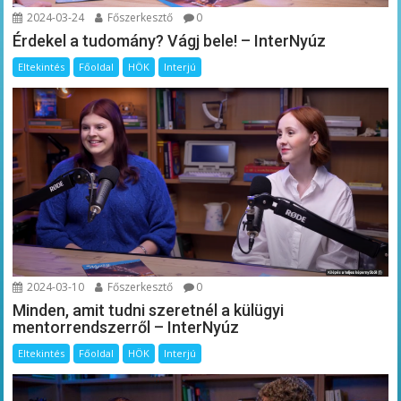
2024-03-24
Főszerkesztő
0
Érdekel a tudomány? Vágj bele! – InterNyúz
Eltekintés
Főoldal
HÖK
Interjú
2024-03-10
Főszerkesztő
0
Minden, amit tudni szeretnél a külügyi
mentorrendszerről – InterNyúz
Eltekintés
Főoldal
HÖK
Interjú