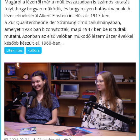
Magáról a lézerről már a múlt évszázadban is számos kutatás
folyt, hogy hogyan működik, és hogy milyen hatásai vannak. A
lézer elméletéről Albert Einstein írt először 1917-ben
a Zur Quantentheorie der Strahlung című tanulmányában,
amelyet 1928-ban bizonyítottak, majd 1947-ben be is tudták
mutatni. Azonban az első valóban működő lézerműszer évekkel
később készült el, 1960-ban,...
Eltekintés
Kultúra
2024-03-24
Főszerkesztő
0