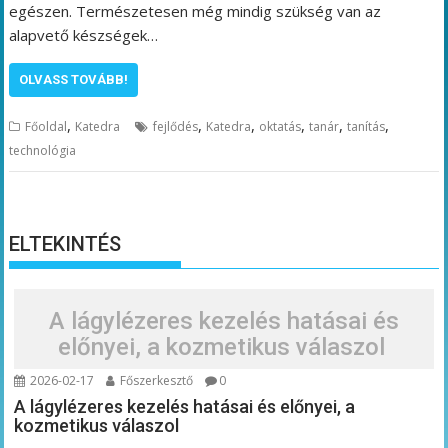
egészen. Természetesen még mindig szükség van az
alapvető készségek…
OLVASS TOVÁBB!
,
,
,
,
,
,
Főoldal
Katedra
fejlődés
Katedra
oktatás
tanár
tanítás
technológia
ELTEKINTÉS
A lágylézeres kezelés hatásai és
előnyei, a kozmetikus válaszol
2026-02-17
Főszerkesztő
0
A lágylézeres kezelés hatásai és előnyei, a
kozmetikus válaszol