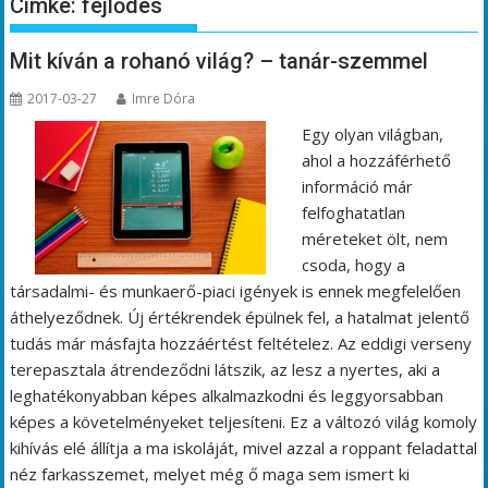
Címke:
fejlődés
Mit kíván a rohanó világ? – tanár-szemmel
2017-03-27
Imre Dóra
Egy olyan világban,
ahol a hozzáférhető
információ már
felfoghatatlan
méreteket ölt, nem
csoda, hogy a
társadalmi- és munkaerő-piaci igények is ennek megfelelően
áthelyeződnek. Új értékrendek épülnek fel, a hatalmat jelentő
tudás már másfajta hozzáértést feltételez. Az eddigi verseny
terepasztala átrendeződni látszik, az lesz a nyertes, aki a
leghatékonyabban képes alkalmazkodni és leggyorsabban
képes a követelményeket teljesíteni. Ez a változó világ komoly
kihívás elé állítja a ma iskoláját, mivel azzal a roppant feladattal
néz farkasszemet, melyet még ő maga sem ismert ki