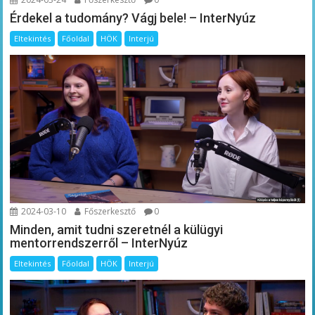
Érdekel a tudomány? Vágj bele! – InterNyúz
Eltekintés
Főoldal
HÖK
Interjú
2024-03-10
Főszerkesztő
0
Minden, amit tudni szeretnél a külügyi
mentorrendszerről – InterNyúz
Eltekintés
Főoldal
HÖK
Interjú