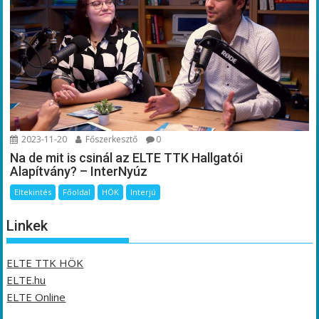
2023-11-20
Főszerkesztő
0
Na de mit is csinál az ELTE TTK Hallgatói
Alapítvány? – InterNyúz
Eltekintés
Főoldal
HÖK
Interjú
Linkek
ELTE TTK HÖK
ELTE.hu
ELTE Online