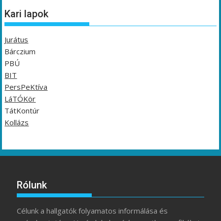
Kari lapok
Jurátus
Bárczium
PBÚ
BIT
PersPeKtíva
LáTÓKör
TátKontúr
Kollázs
Rólunk
Célunk a hallgatók folyamatos informálása és