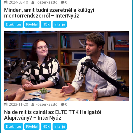
2024-03-10
Főszerkesztő
0
Minden, amit tudni szeretnél a külügyi
mentorrendszerről – InterNyúz
Eltekintés
Főoldal
HÖK
Interjú
2023-11-20
Főszerkesztő
0
Na de mit is csinál az ELTE TTK Hallgatói
Alapítvány? – InterNyúz
Eltekintés
Főoldal
HÖK
Interjú