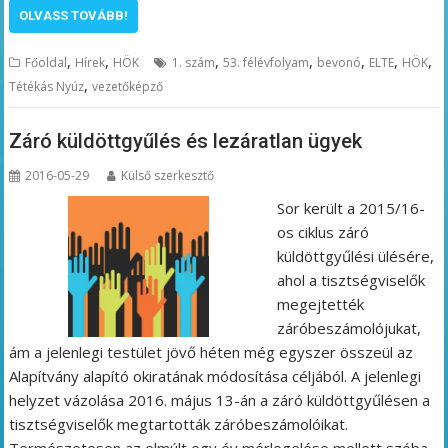
OLVASS TOVÁBB!
,
,
,
,
,
,
,
Főoldal
Hírek
HÖK
1. szám
53. félévfolyam
bevonó
ELTE
HÖK
,
Tétékás Nyúz
vezetőképző
Záró küldöttgyűlés és lezáratlan ügyek
2016-05-29
Külső szerkesztő
Sor került a 2015/16-
os ciklus záró
küldöttgyűlési ülésére,
ahol a tisztségviselők
megejtették
záróbeszámolójukat,
ám a jelenlegi testület jövő héten még egyszer összeül az
Alapítvány alapító okiratának módosítása céljából. A jelenlegi
helyzet vázolása 2016. május 13-án a záró küldöttgyűlésen a
tisztségviselők megtartották záróbeszámolóikat.