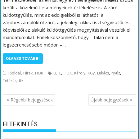
Természetesen az elmúlt egy év mérlegelése mellett szóba
került a közelmúlt eseményeinek értékelése is. A záró
küldöttgyűlés, mint az eddigiekből is láthatót, a
záróbeszámolóktól záró, a jelenlegi ciklus tisztségviselői és
képviselői az alakuló küldöttgyűlés megnyitásával veszítik el
mandátumukat. Ennek köszönhető, hogy – talán nem a
legszerencsésebb módon –…
OLVASS TOVÁBB!
,
,
,
,
,
,
,
,
Főoldal
Hírek
HÖK
ELTE
HÖK
Károly
KGy
Lukács
Nyúz
,
Tétékás
ttk
Bejegyzés
Régebbi bejegyzések
Újabb bejegyzések
navigáció
ELTEKINTÉS