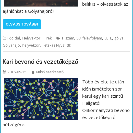
bulik is – olvassátok az
ajánlónkat a Gólyahajóról!
OLVASS TOVÁBB!
,
,
,
,
,
,
Főoldal
Helyvektor
Hírek
1. szám
53. félévfolyam
ELTE
gólya
,
,
,
Gólyahajó
helyvektor
Tétékás Nyúz
ttk
Kari bevonó és vezetőképző
2016-09-15
Külső szerkesztő
Több év eltelte után
idén ismételten sor
kerül egy kari szintű
Hallgatói
Önkormányzati bevonó
és vezetőképző
hétvégére.