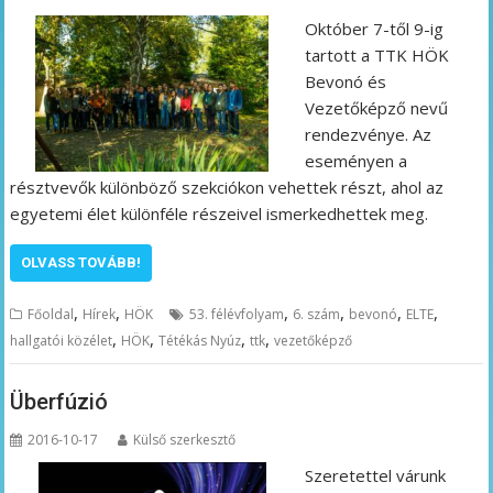
Október 7-től 9-ig
tartott a TTK HÖK
Bevonó és
Vezetőképző nevű
rendezvénye. Az
eseményen a
résztvevők különböző szekciókon vehettek részt, ahol az
egyetemi élet különféle részeivel ismerkedhettek meg.
OLVASS TOVÁBB!
,
,
,
,
,
,
Főoldal
Hírek
HÖK
53. félévfolyam
6. szám
bevonó
ELTE
,
,
,
,
hallgatói közélet
HÖK
Tétékás Nyúz
ttk
vezetőképző
Überfúzió
2016-10-17
Külső szerkesztő
Szeretettel várunk