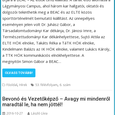
Lágymányosi Campus, ahol három kar hallgatói, oktatói és
dolgozói tekinthetik meg a BEAC és az ELTE közös
sporttörténelmét bemutató kiállítást. Az ünnepélyes
eseményen jelen volt Dr. Juhász Gábor, a
Társadalomtudományi Kar dékánja, Dr. Jánosi Imre, a
Természettudományi Kar dékánhelyettese, Sujtó Attila az
ELTE HÖK elnöke, Takáts Réka a TáTK HÖK elnöke,
Kindelmann Balázs az IK HÖK elnöke, valamint Lukács Károly,
a TTK HÖK kommunikációs elnökhelyettese. A
megnyitón Simon Gábor a BEAC…
OLVASS TOVÁBB!
,
,
Főoldal
Hírek
53. félévfolyam
6. szám
Bevonó és Vezetőképző – Avagy mi mindenről
maradtál le, ha nem jöttél!
2016-10-27
László Lívia