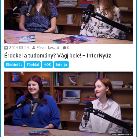
2024-03-24
Főszerkesztő
0
Érdekel a tudomány? Vágj bele! – InterNyúz
Eltekintés
Főoldal
HÖK
Interjú