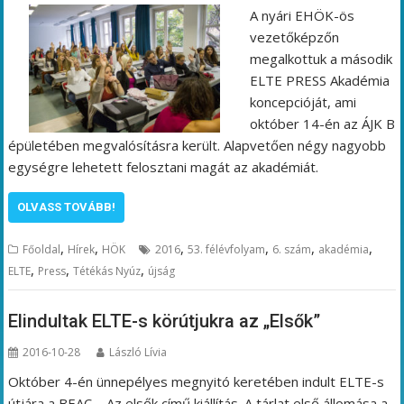
A nyári EHÖK-ös
vezetőképzőn
megalkottuk a második
ELTE PRESS Akadémia
koncepcióját, ami
október 14-én az ÁJK B
épületében megvalósításra került. Alapvetően négy nagyobb
egységre lehetett felosztani magát az akadémiát.
OLVASS TOVÁBB!
,
,
,
,
,
,
Főoldal
Hírek
HÖK
2016
53. félévfolyam
6. szám
akadémia
,
,
,
ELTE
Press
Tétékás Nyúz
újság
Elindultak ELTE-s körútjukra az „Elsők”
2016-10-28
László Lívia
Október 4-én ünnepélyes megnyitó keretében indult ELTE-s
útjára a BEAC – Az elsők című kiállítás. A tárlat első állomása a