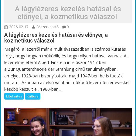
A lágylézeres kezelés hatásai és
előnyei, a kozmetikus válaszol
2026-02-17
Főszerkesztő
0
A lágylézeres kezelés hatásai és előnyei, a
kozmetikus válaszol
Magáról a lézerről már a múlt évszázadban is számos kutatás
folyt, hogy hogyan működik, és hogy milyen hatásai vannak. A
lézer elméletéről Albert Einstein írt először 1917-ben
a Zur Quantentheorie der Strahlung című tanulmányában,
amelyet 1928-ban bizonyítottak, majd 1947-ben be is tudták
mutatni. Azonban az első valóban működő lézerműszer évekkel
később készült el, 1960-ban,...
Eltekintés
Kultúra