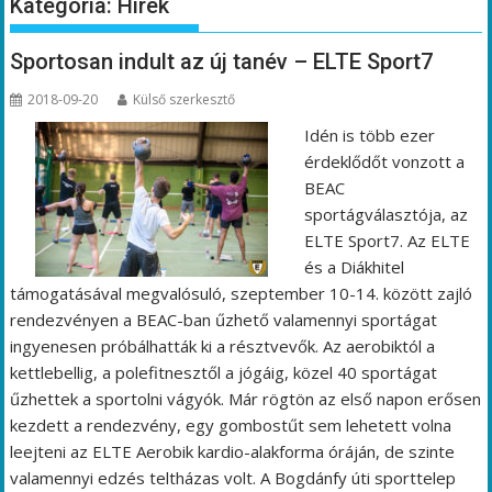
Kategória:
Hírek
Sportosan indult az új tanév – ELTE Sport7
2018-09-20
Külső szerkesztő
Idén is több ezer
érdeklődőt vonzott a
BEAC
sportágválasztója, az
ELTE Sport7. Az ELTE
és a Diákhitel
támogatásával megvalósuló, szeptember 10-14. között zajló
rendezvényen a BEAC-ban űzhető valamennyi sportágat
ingyenesen próbálhatták ki a résztvevők. Az aerobiktól a
kettlebellig, a polefitnesztől a jógáig, közel 40 sportágat
űzhettek a sportolni vágyók. Már rögtön az első napon erősen
kezdett a rendezvény, egy gombostűt sem lehetett volna
leejteni az ELTE Aerobik kardio-alakforma óráján, de szinte
valamennyi edzés teltházas volt. A Bogdánfy úti sporttelep