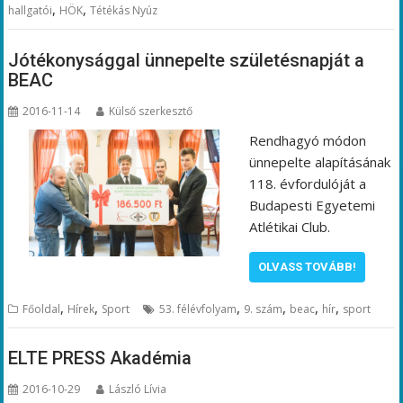
,
,
hallgatói
HÖK
Tétékás Nyúz
Jótékonysággal ünnepelte születésnapját a
BEAC
2016-11-14
Külső szerkesztő
Rendhagyó módon
ünnepelte alapításának
118. évfordulóját a
Budapesti Egyetemi
Atlétikai Club.
OLVASS TOVÁBB!
,
,
,
,
,
,
Főoldal
Hírek
Sport
53. félévfolyam
9. szám
beac
hír
sport
ELTE PRESS Akadémia
2016-10-29
László Lívia