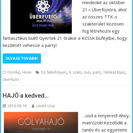
mindenkit az október
21-i Überfúzióra, ahol
az összes TTK-s
szakterület közösen
fog létrehozni egy
fantasztikus bulit! Gyertek 21 órakor a KCSSK büféjébe, hogy
kezdetét vehesse a party!
OLVASS TOVÁBB!
,
,
,
,
,
,
Főoldal
Hírek
53. félévfolyam
6. szám
buli
parti
Tétékás Nyúz
überfúzió
HAJÓ a kedved…
2016-09-18
László Lívia
…üsd a tenyered! Ahoy,
matrózok! Kezdődik a
tanév és az egyetemi