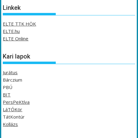
Linkek
ELTE TTK HÖK
ELTE.hu
ELTE Online
Kari lapok
Jurátus
Bárczium
PBÚ
BIT
PersPeKtíva
LáTÓKör
TátKontúr
Kollázs