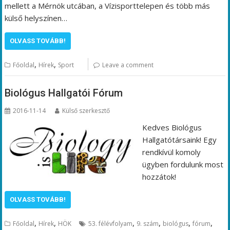
mellett a Mérnök utcában, a Vízisporttelepen és több más
külső helyszínen…
OLVASS TOVÁBB!
,
,
Főoldal
Hírek
Sport
Leave a comment
Biológus Hallgatói Fórum
2016-11-14
Külső szerkesztő
Kedves Biológus
Hallgatótársaink! Egy
rendkívül komoly
ügyben fordulunk most
hozzátok!
OLVASS TOVÁBB!
,
,
,
,
,
,
Főoldal
Hírek
HÖK
53. félévfolyam
9. szám
biológus
fórum