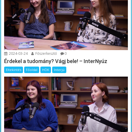
2024-03-24
Főszerkesztő
0
Érdekel a tudomány? Vágj bele! – InterNyúz
Eltekintés
Főoldal
HÖK
Interjú