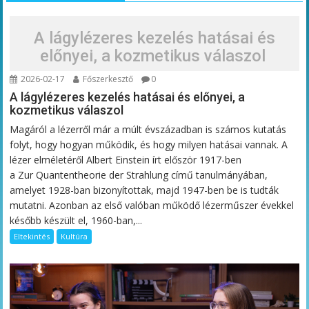
A lágylézeres kezelés hatásai és
előnyei, a kozmetikus válaszol
2026-02-17
Főszerkesztő
0
A lágylézeres kezelés hatásai és előnyei, a
kozmetikus válaszol
Magáról a lézerről már a múlt évszázadban is számos kutatás
folyt, hogy hogyan működik, és hogy milyen hatásai vannak. A
lézer elméletéről Albert Einstein írt először 1917-ben
a Zur Quantentheorie der Strahlung című tanulmányában,
amelyet 1928-ban bizonyítottak, majd 1947-ben be is tudták
mutatni. Azonban az első valóban működő lézerműszer évekkel
később készült el, 1960-ban,...
Eltekintés
Kultúra