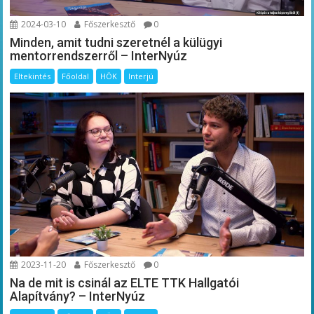
2024-03-10
Főszerkesztő
0
Minden, amit tudni szeretnél a külügyi
mentorrendszerről – InterNyúz
Eltekintés
Főoldal
HÖK
Interjú
2023-11-20
Főszerkesztő
0
Na de mit is csinál az ELTE TTK Hallgatói
Alapítvány? – InterNyúz