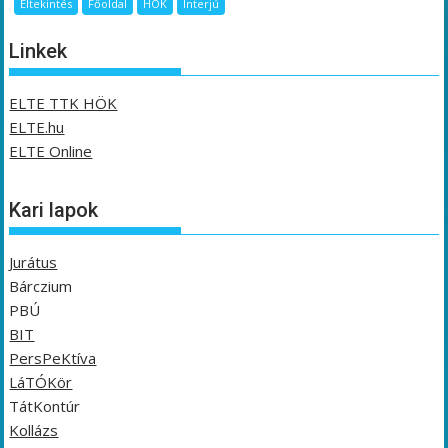
Eltekintés
Főoldal
HÖK
Interjú
Linkek
ELTE TTK HÖK
ELTE.hu
ELTE Online
Kari lapok
Jurátus
Bárczium
PBÚ
BIT
PersPeKtíva
LáTÓKör
TátKontúr
Kollázs