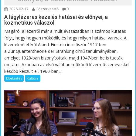
2026-02-17
Főszerkesztő
0
A lágylézeres kezelés hatásai és előnyei, a
kozmetikus válaszol
Magáról a lézerről már a múlt évszázadban is számos kutatás
folyt, hogy hogyan működik, és hogy milyen hatásai vannak. A
lézer elméletéről Albert Einstein írt először 1917-ben
a Zur Quantentheorie der Strahlung című tanulmányában,
amelyet 1928-ban bizonyítottak, majd 1947-ben be is tudták
mutatni. Azonban az első valóban működő lézerműszer évekkel
később készült el, 1960-ban,...
Eltekintés
Kultúra