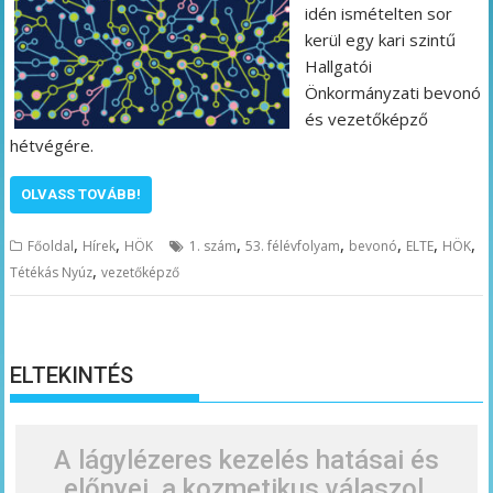
idén ismételten sor
kerül egy kari szintű
Hallgatói
Önkormányzati bevonó
és vezetőképző
hétvégére.
OLVASS TOVÁBB!
,
,
,
,
,
,
,
Főoldal
Hírek
HÖK
1. szám
53. félévfolyam
bevonó
ELTE
HÖK
,
Tétékás Nyúz
vezetőképző
ELTEKINTÉS
A lágylézeres kezelés hatásai és
előnyei, a kozmetikus válaszol