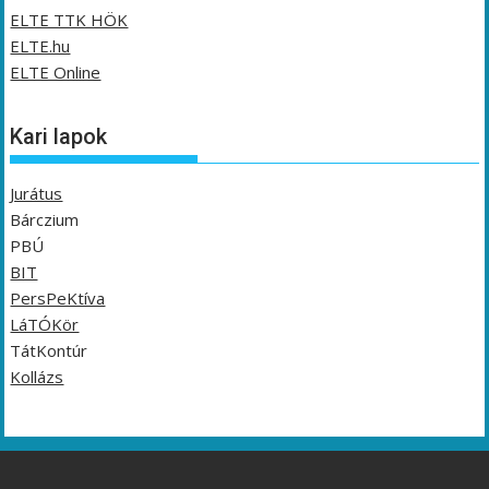
ELTE TTK HÖK
ELTE.hu
ELTE Online
Kari lapok
Jurátus
Bárczium
PBÚ
BIT
PersPeKtíva
LáTÓKör
TátKontúr
Kollázs