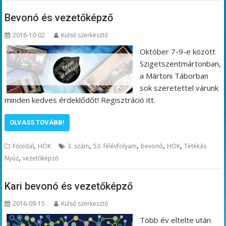
Bevonó és vezetőképző
2016-10-02
Külső szerkesztő
Október 7-9-e között
Szigetszentmártonban,
a Mártoni Táborban
sok szeretettel várunk
minden kedves érdeklődőt! Regisztráció itt.
OLVASS TOVÁBB!
,
,
,
,
,
Főoldal
HÖK
3. szám
53. félévfolyam
bevonó
HÖK
Tétékás
,
Nyúz
vezetőképző
Kari bevonó és vezetőképző
2016-09-15
Külső szerkesztő
Több év eltelte után