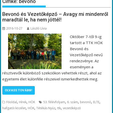
Címke:
bevonó
Bevonó és Vezetőképző – Avagy mi mindenről
maradtál le, ha nem jöttél!
2016-10-27
László Lívia
Október 7-től 9-ig
tartott a TTK HÖK
Bevonó és
Vezetőképző nevű
rendezvénye. Az
eseményen a
résztvevők különböző szekciókon vehettek részt, ahol az
egyetemi élet különféle részeivel ismerkedhettek meg.
OLVASS TOVÁBB!
,
,
,
,
,
,
Főoldal
Hírek
HÖK
53. félévfolyam
6. szám
bevonó
ELTE
,
,
,
,
hallgatói közélet
HÖK
Tétékás Nyúz
ttk
vezetőképző