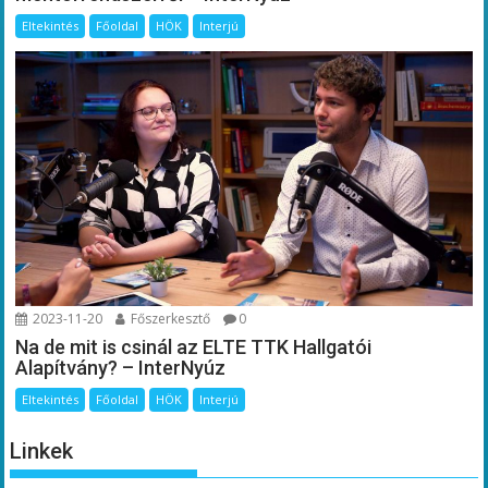
Eltekintés
Főoldal
HÖK
Interjú
2023-11-20
Főszerkesztő
0
Na de mit is csinál az ELTE TTK Hallgatói
Alapítvány? – InterNyúz
Eltekintés
Főoldal
HÖK
Interjú
Linkek