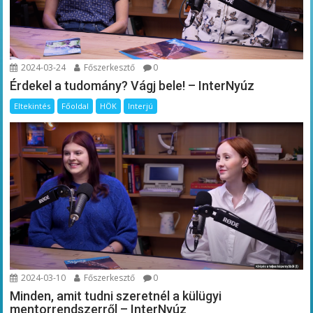
2024-03-24
Főszerkesztő
0
Érdekel a tudomány? Vágj bele! – InterNyúz
Eltekintés
Főoldal
HÖK
Interjú
2024-03-10
Főszerkesztő
0
Minden, amit tudni szeretnél a külügyi
mentorrendszerről – InterNyúz