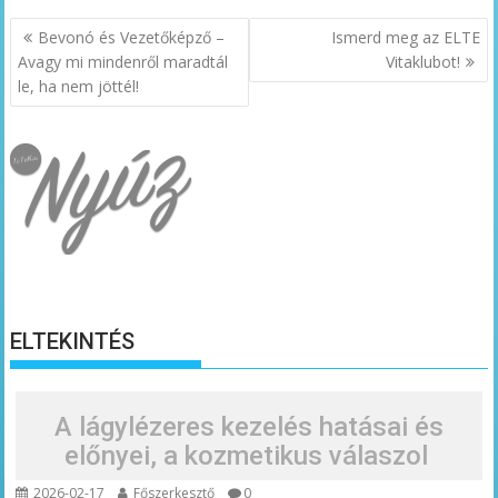
Bejegyzés
Bevonó és Vezetőképző –
Ismerd meg az ELTE
navigáció
Avagy mi mindenről maradtál
Vitaklubot!
le, ha nem jöttél!
ELTEKINTÉS
A lágylézeres kezelés hatásai és
előnyei, a kozmetikus válaszol
2026-02-17
Főszerkesztő
0