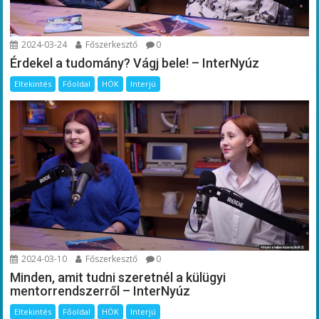
2024-03-24
Főszerkesztő
0
Érdekel a tudomány? Vágj bele! – InterNyúz
Eltekintés
Főoldal
HÖK
Interjú
2024-03-10
Főszerkesztő
0
Minden, amit tudni szeretnél a külügyi
mentorrendszerről – InterNyúz
Eltekintés
Főoldal
HÖK
Interjú