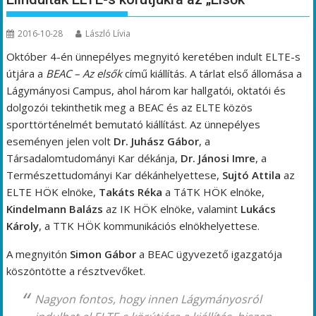
2016-10-28
László Lívia
Október 4-én ünnepélyes megnyitó keretében indult ELTE-s
útjára a
BEAC – Az elsők
című kiállítás. A tárlat első állomása a
Lágymányosi Campus, ahol három kar hallgatói, oktatói és
dolgozói tekinthetik meg a BEAC és az ELTE közös
sporttörténelmét bemutató kiállítást. Az ünnepélyes
eseményen jelen volt
Dr. Juhász Gábor
, a
Társadalomtudományi Kar dékánja,
Dr. Jánosi Imre
, a
Természettudományi Kar dékánhelyettese,
Sujtó Attila
az
ELTE HÖK elnöke,
Takáts Réka
a TáTK HÖK elnöke,
Kindelmann Balázs
az IK HÖK elnöke, valamint
Lukács
Károly
, a TTK HÖK kommunikációs elnökhelyettese.
A megnyitón
Simon Gábor
a BEAC ügyvezető igazgatója
köszöntötte a résztvevőket.
Nagyon fontos, hogy innen Lágymányosról