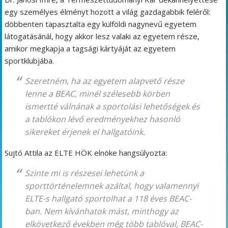
egy személyes élményt hozott a világ gazdagabbik feléről:
döbbenten tapasztalta egy külföldi nagynevű egyetem
látogatásánál, hogy akkor lesz valaki az egyetem része,
amikor megkapja a tagsági kártyáját az egyetem
sportklubjába.
Szeretném, ha az egyetem alapvető része
lenne a BEAC, minél szélesebb körben
ismertté válnának a sportolási lehetőségek és
a tablókon lévő eredményekhez hasonló
sikereket érjenek el hallgatóink.
Sujtó Attila az ELTE HÖK elnöke hangsúlyozta:
Szinte mi is részesei lehetünk a
sporttörténelemnek azáltal, hogy valamennyi
ELTE-s hallgató sportolhat a 118 éves BEAC-
ban. Nem kívánhatok mást, minthogy az
elkövetkező években még több tablóval, BEAC-