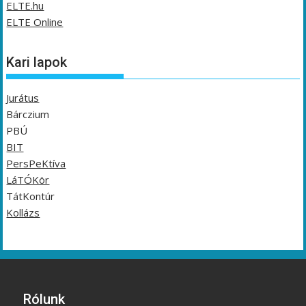
ELTE.hu
ELTE Online
Kari lapok
Jurátus
Bárczium
PBÚ
BIT
PersPeKtíva
LáTÓKör
TátKontúr
Kollázs
Rólunk