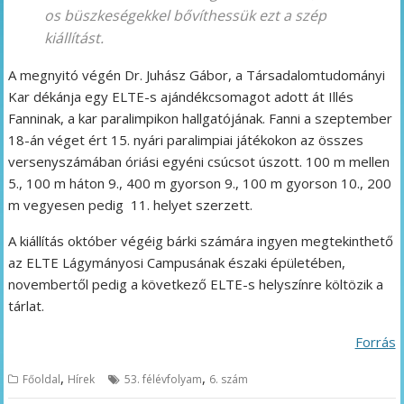
os büszkeségekkel bővíthessük ezt a szép
kiállítást.
A megnyitó végén Dr. Juhász Gábor, a Társadalomtudományi
Kar dékánja egy ELTE-s ajándékcsomagot adott át Illés
Fanninak, a kar paralimpikon hallgatójának. Fanni a szeptember
18-án véget ért 15. nyári paralimpiai játékokon az összes
versenyszámában óriási egyéni csúcsot úszott. 100 m mellen
5., 100 m háton 9., 400 m gyorson 9., 100 m gyorson 10., 200
m vegyesen pedig 11. helyet szerzett.
A kiállítás október végéig bárki számára ingyen megtekinthető
az ELTE Lágymányosi Campusának északi épületében,
novembertől pedig a következő ELTE-s helyszínre költözik a
tárlat.
Forrás
,
,
Főoldal
Hírek
53. félévfolyam
6. szám