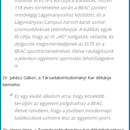
indulhat el ELTE-s körútjára a kiállítás, hiszen
118 éves történelme során a BEAC szintén
mindvégig Lágymányoshoz kötődött, és a
Lágymányosi Campus három karát szinte
szomszédoknak tekinthetjük. A kiállítás egyik
fő célja, hogy az itt „élő” hallgatók, oktatók, és
dolgozók megismerkedjenek az ELTE és a
BEAC sporttörténelmével, illetve rávilágítsunk
a jelenkori egyetemi sportolási lehetőségekre
is.
Dr. Juhász Gábor, a Társadalomtudományi Kar dékánja
kiemelte:
Ez egy kiváló alkalom arra, hogy közelebb
kerüljön az egyetem polgáraihoz a BEAC,
illetve remélem, hogy a jövőben mindennapi
találkozások színtere lesz az egyetemi sport.
Dr. Jánosi Imre, a Természettudományi Kar dékánhelyettese