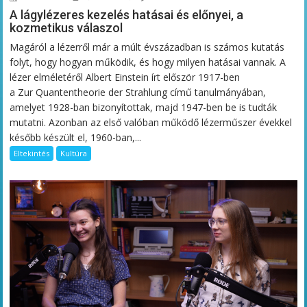
A lágylézeres kezelés hatásai és előnyei, a
kozmetikus válaszol
Magáról a lézerről már a múlt évszázadban is számos kutatás
folyt, hogy hogyan működik, és hogy milyen hatásai vannak. A
lézer elméletéről Albert Einstein írt először 1917-ben
a Zur Quantentheorie der Strahlung című tanulmányában,
amelyet 1928-ban bizonyítottak, majd 1947-ben be is tudták
mutatni. Azonban az első valóban működő lézerműszer évekkel
később készült el, 1960-ban,...
Eltekintés
Kultúra