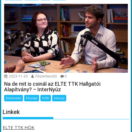
2023-11-20
Főszerkesztő
0
Na de mit is csinál az ELTE TTK Hallgatói
Alapítvány? – InterNyúz
Eltekintés
Főoldal
HÖK
Interjú
Linkek
ELTE TTK HÖK