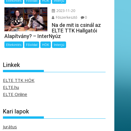
Eltekintés
Főoldal
HÖK
Interjú
2023-11-20
Főszerkesztő
0
Na de mit is csinál az
ELTE TTK Hallgatói
Alapítvány? – InterNyúz
Eltekintés
Főoldal
HÖK
Interjú
Linkek
ELTE TTK HÖK
ELTE.hu
ELTE Online
Kari lapok
Jurátus