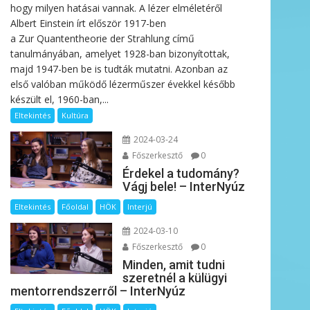
hogy milyen hatásai vannak. A lézer elméletéről
Albert Einstein írt először 1917-ben
a Zur Quantentheorie der Strahlung című
tanulmányában, amelyet 1928-ban bizonyítottak,
majd 1947-ben be is tudták mutatni. Azonban az
első valóban működő lézerműszer évekkel később
készült el, 1960-ban,...
Eltekintés
Kultúra
2024-03-24
Főszerkesztő
0
Érdekel a tudomány?
Vágj bele! – InterNyúz
Eltekintés
Főoldal
HÖK
Interjú
2024-03-10
Főszerkesztő
0
Minden, amit tudni
szeretnél a külügyi
mentorrendszerről – InterNyúz