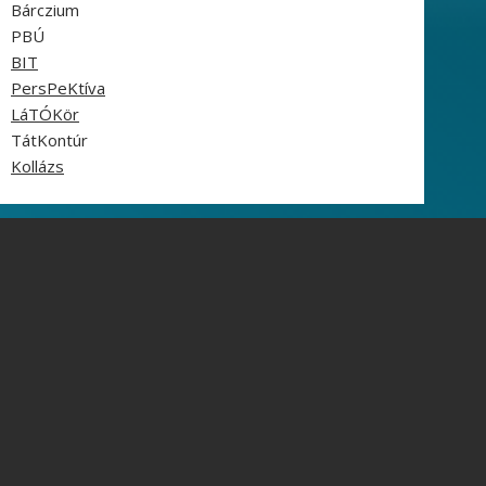
Bárczium
PBÚ
BIT
PersPeKtíva
LáTÓKör
TátKontúr
Kollázs