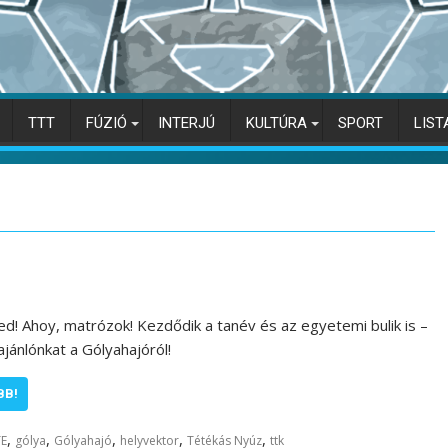
TTT
FÚZIÓ
INTERJÚ
KULTÚRA
SPORT
LIST
d! Ahoy, matrózok! Kezdődik a tanév és az egyetemi bulik is –
ajánlónkat a Gólyahajóról!
BB!
,
,
,
,
,
TE
gólya
Gólyahajó
helyvektor
Tétékás Nyúz
ttk