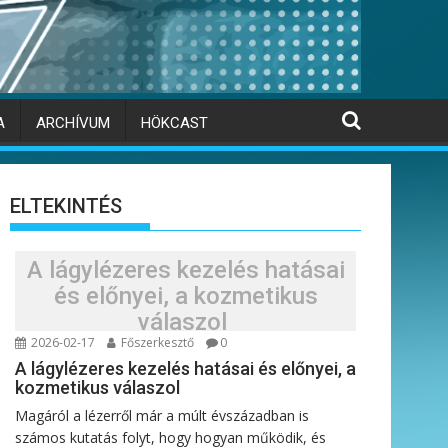
A
ARCHÍVUM
HÖKCAST
ELTEKINTÉS
A lágylézeres kezelés hatásai
és előnyei, a kozmetikus
válaszol
2026-02-17
Főszerkesztő
0
A lágylézeres kezelés hatásai és előnyei, a
kozmetikus válaszol
Magáról a lézerről már a múlt évszázadban is
számos kutatás folyt, hogy hogyan működik, és