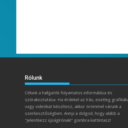
Rólunk
Célunk a hallgatók folyamatos informálása és
szórakoztatása. Ha érdekel az írás, esetleg grafikák
vagy videókat készítesz, akkor örömmel várunk a
szerkesztőségben. Annyi a dolgod, hogy alább a
"Jelentkezz újságírónak!" gombra kattintasz!