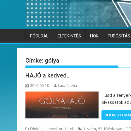
FŐOLDAL
ELTEKINTÉS
HÖK
TUDÓSÍTÁS
Címke:
gólya
HAJÓ a kedved…
2016-09-18
László Lívia
…üsd a tenyere
olvassátok az 
OLVASS TOVÁ
,
,
,
,
Főoldal
Helyvektor
Hírek
1. szám
53. félévfolyam
EL