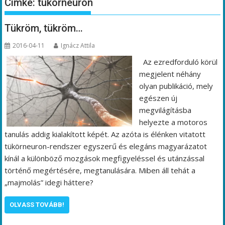
Címke:
tükörneuron
Tükröm, tükröm…
2016-04-11
Ignácz Attila
Az ezredforduló körül
megjelent néhány
olyan publikáció, mely
egészen új
megvilágításba
helyezte a motoros
tanulás addig kialakított képét. Az azóta is élénken vitatott
tükörneuron-rendszer egyszerű és elegáns magyarázatot
kínál a különböző mozgások megfigyeléssel és utánzással
történő megértésére, megtanulására. Miben áll tehát a
„majmolás” idegi háttere?
OLVASS TOVÁBB!