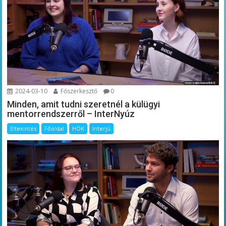
2024-03-10
Főszerkesztő
0
Minden, amit tudni szeretnél a külügyi
mentorrendszerről – InterNyúz
Eltekintés
Főoldal
HÖK
Interjú