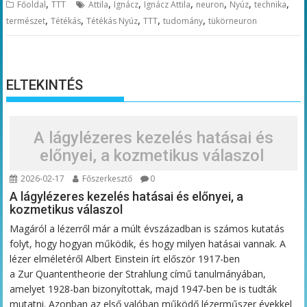
,
,
,
,
,
,
,
Főoldal
TTT
Attila
Ignácz
Ignácz Attila
neuron
Nyúz
technika
,
,
,
,
,
természet
Tétékás
Tétékás Nyúz
TTT
tudomány
tükörneuron
ELTEKINTÉS
A lágylézeres kezelés hatásai és
előnyei, a kozmetikus válaszol
2026-02-17
Főszerkesztő
0
A lágylézeres kezelés hatásai és előnyei, a
kozmetikus válaszol
Magáról a lézerről már a múlt évszázadban is számos kutatás
folyt, hogy hogyan működik, és hogy milyen hatásai vannak. A
lézer elméletéről Albert Einstein írt először 1917-ben
a Zur Quantentheorie der Strahlung című tanulmányában,
amelyet 1928-ban bizonyítottak, majd 1947-ben be is tudták
mutatni. Azonban az első valóban működő lézerműszer évekkel