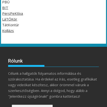
PBÚ
BIT
PersPeKtíva
LáTÓKör
TátKontúr
Kollázs
Rólunk
Célunk a hallgatók folyamatos informálása és
szórakoztatása. Ha érdekel az írás, esetleg grafikákat
vagy videókat készítesz, akkor örömmel várunk a
szerkesztőségben. Annyi a dolgod, hogy alább a
"Jelentkezz újságírónak!" gombra kattintasz!