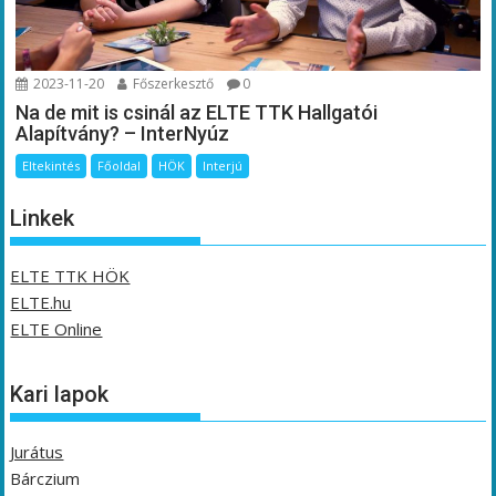
2023-11-20
Főszerkesztő
0
Na de mit is csinál az ELTE TTK Hallgatói
Alapítvány? – InterNyúz
Eltekintés
Főoldal
HÖK
Interjú
Linkek
ELTE TTK HÖK
ELTE.hu
ELTE Online
Kari lapok
Jurátus
Bárczium