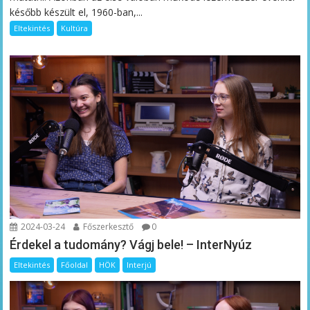
később készült el, 1960-ban,...
Eltekintés
Kultúra
2024-03-24
Főszerkesztő
0
Érdekel a tudomány? Vágj bele! – InterNyúz
Eltekintés
Főoldal
HÖK
Interjú