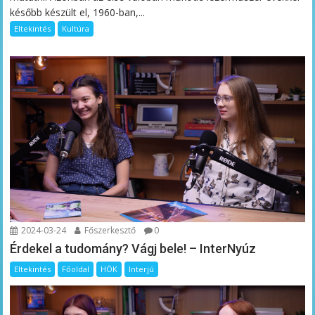
később készült el, 1960-ban,...
Eltekintés
Kultúra
2024-03-24
Főszerkesztő
0
Érdekel a tudomány? Vágj bele! – InterNyúz
Eltekintés
Főoldal
HÖK
Interjú