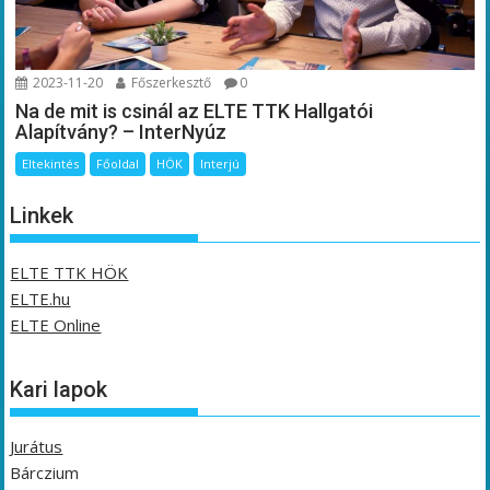
2023-11-20
Főszerkesztő
0
Na de mit is csinál az ELTE TTK Hallgatói
Alapítvány? – InterNyúz
Eltekintés
Főoldal
HÖK
Interjú
Linkek
ELTE TTK HÖK
ELTE.hu
ELTE Online
Kari lapok
Jurátus
Bárczium