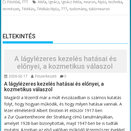
,
,
,
,
,
,
,
Főoldal
TTT
Attila
Ignácz
Ignácz Attila
neuron
Nyúz
technika
,
,
,
,
,
természet
Tétékás
Tétékás Nyúz
TTT
tudomány
tükörneuron
ELTEKINTÉS
A lágylézeres kezelés hatásai és
előnyei, a kozmetikus válaszol
2026-02-17
Főszerkesztő
0
A lágylézeres kezelés hatásai és előnyei, a
kozmetikus válaszol
Magáról a lézerről már a múlt évszázadban is számos kutatás
folyt, hogy hogyan működik, és hogy milyen hatásai vannak. A
lézer elméletéről Albert Einstein írt először 1917-ben
a Zur Quantentheorie der Strahlung című tanulmányában,
amelyet 1928-ban bizonyítottak, majd 1947-ben be is tudták
mutatni. Azonban az első valóban működő lézerműszer évekkel