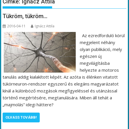
Címke:
Ignácz Attila
Tükröm, tükröm…
2016-04-11
Ignácz Attila
Az ezredforduló körül
megjelent néhány
olyan publikáció, mely
egészen új
megvilágításba
helyezte a motoros
tanulás addig kialakított képét. Az azóta is élénken vitatott
tükörneuron-rendszer egyszerű és elegáns magyarázatot
kínál a különböző mozgások megfigyeléssel és utánzással
történő megértésére, megtanulására. Miben áll tehát a
„majmolás” idegi háttere?
OLVASS TOVÁBB!