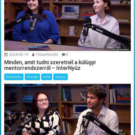
2024-03-10
Főszerkesztő
0
Minden, amit tudni szeretnél a külügyi
mentorrendszerről – InterNyúz
Eltekintés
Főoldal
HÖK
Interjú