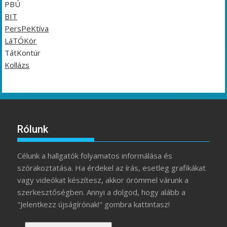
PBÚ
BIT
PersPeKtíva
LáTÓKör
TátKontúr
Kollázs
Rólunk
Célunk a hallgatók folyamatos informálása és
szórakoztatása. Ha érdekel az írás, esetleg grafikákat
vagy videókat készítesz, akkor örömmel várunk a
szerkesztőségben. Annyi a dolgod, hogy alább a
"Jelentkezz újságírónak!" gombra kattintasz!