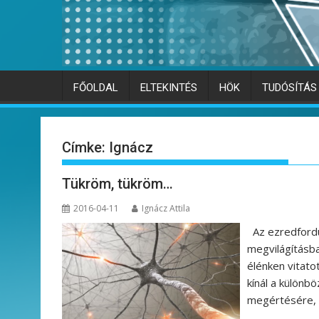
FŐOLDAL
ELTEKINTÉS
HÖK
TUDÓSÍTÁS
Címke:
Ignácz
Tükröm, tükröm…
2016-04-11
Ignácz Attila
Az ezredfordul
megvilágításba
élénken vitat
kínál a külön
megértésére, m