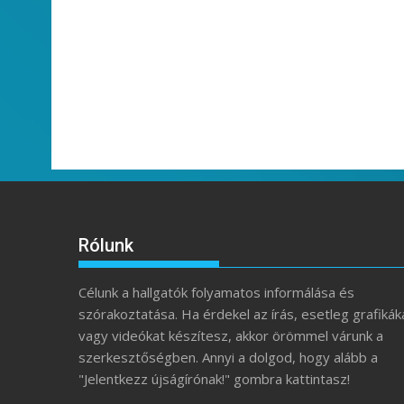
Rólunk
Célunk a hallgatók folyamatos informálása és
szórakoztatása. Ha érdekel az írás, esetleg grafikák
vagy videókat készítesz, akkor örömmel várunk a
szerkesztőségben. Annyi a dolgod, hogy alább a
"Jelentkezz újságírónak!" gombra kattintasz!