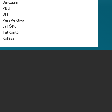
Bárczium
PBÚ
BIT
PersPeKtíva
LáTÓKör
TátKontúr
Kollázs