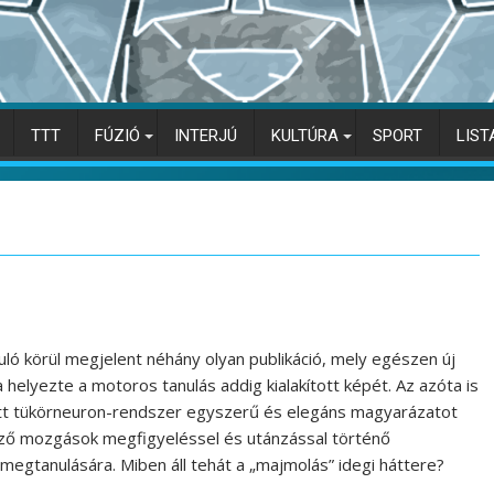
TTT
FÚZIÓ
INTERJÚ
KULTÚRA
SPORT
LIST
ó körül megjelent néhány olyan publikáció, mely egészen új
 helyezte a motoros tanulás addig kialakított képét. Az azóta is
ott tükörneuron-rendszer egyszerű és elegáns magyarázatot
böző mozgások megfigyeléssel és utánzással történő
egtanulására. Miben áll tehát a „majmolás” idegi háttere?