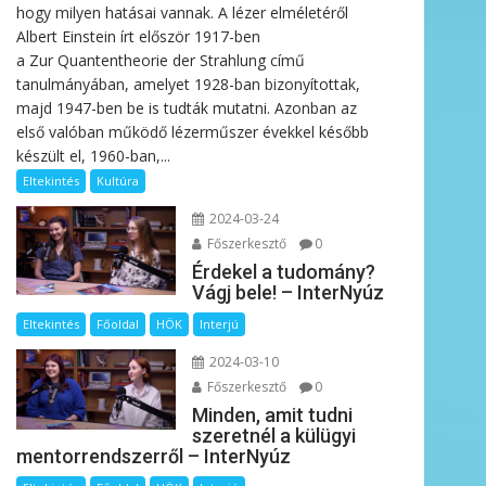
hogy milyen hatásai vannak. A lézer elméletéről
Albert Einstein írt először 1917-ben
a Zur Quantentheorie der Strahlung című
tanulmányában, amelyet 1928-ban bizonyítottak,
majd 1947-ben be is tudták mutatni. Azonban az
első valóban működő lézerműszer évekkel később
készült el, 1960-ban,...
Eltekintés
Kultúra
2024-03-24
Főszerkesztő
0
Érdekel a tudomány?
Vágj bele! – InterNyúz
Eltekintés
Főoldal
HÖK
Interjú
2024-03-10
Főszerkesztő
0
Minden, amit tudni
szeretnél a külügyi
mentorrendszerről – InterNyúz