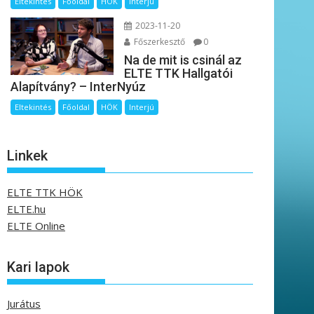
Eltekintés
Főoldal
HÖK
Interjú
2023-11-20
Főszerkesztő
0
Na de mit is csinál az
ELTE TTK Hallgatói
Alapítvány? – InterNyúz
Eltekintés
Főoldal
HÖK
Interjú
Linkek
ELTE TTK HÖK
ELTE.hu
ELTE Online
Kari lapok
Jurátus