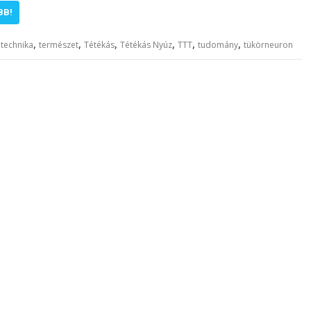
BB!
,
,
,
,
,
,
,
technika
természet
Tétékás
Tétékás Nyúz
TTT
tudomány
tükörneuron