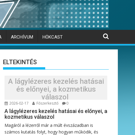
A
ARCHÍVUM
HÖKCAST
ELTEKINTÉS
A lágylézeres kezelés hatásai
és előnyei, a kozmetikus
válaszol
2026-02-17
Főszerkesztő
0
A lágylézeres kezelés hatásai és előnyei, a
kozmetikus válaszol
Magáról a lézerről már a múlt évszázadban is
számos kutatás folyt, hogy hogyan működik, és