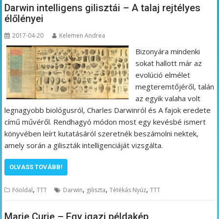
Darwin intelligens gilisztái – A talaj rejtélyes
élőlényei
2017-04-20
Kelemen Andrea
Bizonyára mindenki
sokat hallott már az
evolúció elmélet
megteremtőjéről, talán
az egyik valaha volt
legnagyobb biológusról, Charles Darwinról és A fajok eredete
című művéről. Rendhagyó módon most egy kevésbé ismert
könyvében leírt kutatásáról szeretnék beszámolni nektek,
amely során a giliszták intelligenciáját vizsgálta.
OLVASS TOVÁBB!
,
,
,
,
Főoldal
TTT
Darwin
giliszta
Tétékás Nyúz
TTT
Marie Curie – Egy igazi példakép