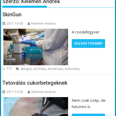
Szerző:
Kelemen Andrea
SkinGun
2017-10-03
Kelemen Andrea
A csodafegyver
OLVASS TOVÁBB!
,
,
,
TTT
skingun
technika
természet
tudomány
Tetoválás cukorbetegeknek
2017-10-03
Kelemen Andrea
Nem csak szép, de
hasznos is