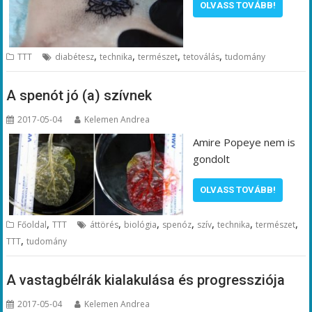
OLVASS TOVÁBB!
,
,
,
,
TTT
diabétesz
technika
természet
tetoválás
tudomány
A spenót jó (a) szívnek
2017-05-04
Kelemen Andrea
Amire Popeye nem is
gondolt
OLVASS TOVÁBB!
,
,
,
,
,
,
,
Főoldal
TTT
áttörés
biológia
spenóz
szív
technika
természet
,
TTT
tudomány
A vastagbélrák kialakulása és progressziója
2017-05-04
Kelemen Andrea