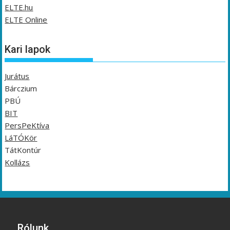
ELTE.hu
ELTE Online
Kari lapok
Jurátus
Bárczium
PBÚ
BIT
PersPeKtíva
LáTÓKör
TátKontúr
Kollázs
Rólunk