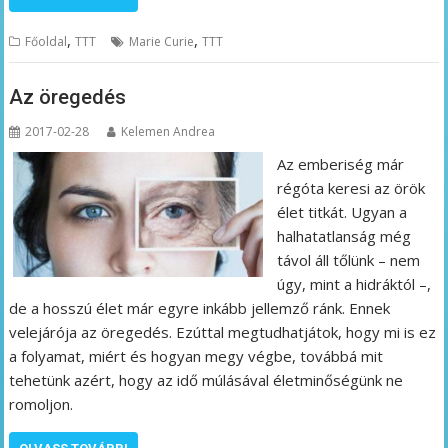
,
,
Főoldal
TTT
Marie Curie
TTT
Az öregedés
2017-02-28
Kelemen Andrea
Az emberiség már
régóta keresi az örök
élet titkát. Ugyan a
halhatatlanság még
távol áll tőlünk – nem
úgy, mint a hidráktól –,
de a hosszú élet már egyre inkább jellemző ránk. Ennek
velejárója az öregedés. Ezúttal megtudhatjátok, hogy mi is ez
a folyamat, miért és hogyan megy végbe, továbbá mit
tehetünk azért, hogy az idő múlásával életminőségünk ne
romoljon.