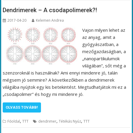
Dendrimerek – A csodapolimerek?!
2017-04-20
Kelemen Andrea
Vajon milyen lehet az
az anyag, amit a
gyógyászatban, a
mezőgazdaságban, a
„nanopartikulumok
világában”, sőt még a
szenzoroknál is használnak? Ami ennyi mindenre jó, talán
mégsem jó semmire? A következőkben a dendrimerek
világába nyújtok egy kis betekintést. Megtudhatjátok mi ez a
„csodapolimer” és hogy mi mindenre jó.
OLVASS TOVÁBB!
,
,
,
Főoldal
TTT
dendrimer
Tétékás Nyúz
TTT