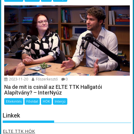
2023-11-20
Főszerkesztő
0
Na de mit is csinál az ELTE TTK Hallgatói
Alapítvány? – InterNyúz
Eltekintés
Főoldal
HÖK
Interjú
Linkek
ELTE TTK HÖK