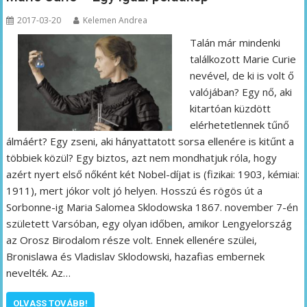
2017-03-20
Kelemen Andrea
Talán már mindenki
találkozott Marie Curie
nevével, de ki is volt ő
valójában? Egy nő, aki
kitartóan küzdött
elérhetetlennek tűnő
álmáért? Egy zseni, aki hányattatott sorsa ellenére is kitűnt a
többiek közül? Egy biztos, azt nem mondhatjuk róla, hogy
azért nyert első nőként két Nobel-díjat is (fizikai: 1903, kémiai:
1911), mert jókor volt jó helyen. Hosszú és rögös út a
Sorbonne-ig Maria Salomea Sklodowska 1867. november 7-én
született Varsóban, egy olyan időben, amikor Lengyelország
az Orosz Birodalom része volt. Ennek ellenére szülei,
Bronislawa és Vladislav Sklodowski, hazafias embernek
nevelték. Az…
OLVASS TOVÁBB!