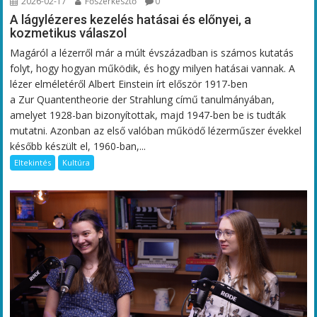
2026-02-17
Főszerkesztő
0
A lágylézeres kezelés hatásai és előnyei, a
kozmetikus válaszol
Magáról a lézerről már a múlt évszázadban is számos kutatás
folyt, hogy hogyan működik, és hogy milyen hatásai vannak. A
lézer elméletéről Albert Einstein írt először 1917-ben
a Zur Quantentheorie der Strahlung című tanulmányában,
amelyet 1928-ban bizonyítottak, majd 1947-ben be is tudták
mutatni. Azonban az első valóban működő lézerműszer évekkel
később készült el, 1960-ban,...
Eltekintés
Kultúra