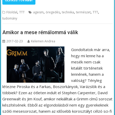
OLVASS TOVÁBB!
,
,
,
,
,
,
Főoldal
TTT
ageism
öregedés
technika
természet
TTT
tudomány
Amikor a mese rémálommá válik
2017-02-23
Kelemen Andrea
Gondoltatok már arra,
hogy mi lenne ha a
mesék nem csak
kitalált történetek
lennének, hanem a
valóság? Tényleg
létezne Piroska és a Farkas, Boszorkányok, Varázslók és a
többiek? Ezen az ötleten indult el Stephen Carpenter, David
Greenwalt és Jim Kouf, amikor nekiálltak a Grimm című sorozat
készítésének. Ebből az elgondolásból nem egy gyerekeknek
szóló mesesorozat, hanem az idősebb korosztályt célzó sci-fi