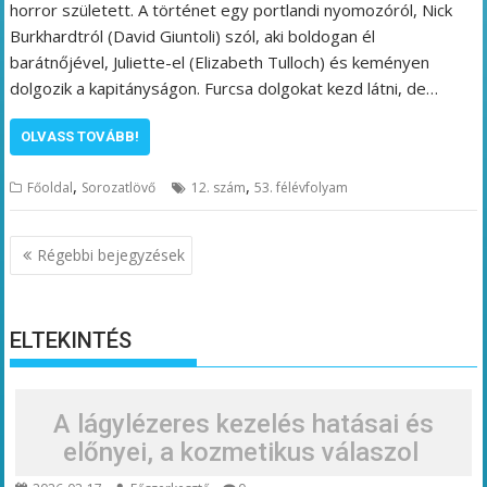
horror született. A történet egy portlandi nyomozóról, Nick
Burkhardtról (David Giuntoli) szól, aki boldogan él
barátnőjével, Juliette-el (Elizabeth Tulloch) és keményen
dolgozik a kapitányságon. Furcsa dolgokat kezd látni, de…
OLVASS TOVÁBB!
,
,
Főoldal
Sorozatlövő
12. szám
53. félévfolyam
Bejegyzés
Régebbi bejegyzések
navigáció
ELTEKINTÉS
A lágylézeres kezelés hatásai és
előnyei, a kozmetikus válaszol