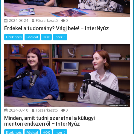
2024-03-24
Főszerkesztő
0
Érdekel a tudomány? Vágj bele! – InterNyúz
Eltekintés
Főoldal
HÖK
Interjú
2024-03-10
Főszerkesztő
0
Minden, amit tudni szeretnél a külügyi
mentorrendszerről – InterNyúz
Eltekintés
Főoldal
HÖK
Interjú