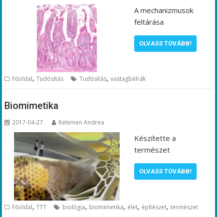
A mechanizmusok
feltárása
OLVASS TOVÁBB!
,
,
Főoldal
Tudósítás
Tudósítás
vastagbélrák
Biomimetika
2017-04-27
Kelemen Andrea
Készítette a
természet
OLVASS TOVÁBB!
,
,
,
,
,
Főoldal
TTT
biológia
biomimetika
élet
építészet
természet