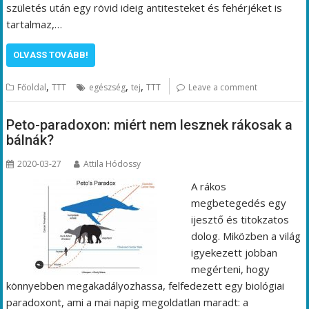
születés után egy rövid ideig antitesteket és fehérjéket is
tartalmaz,…
OLVASS TOVÁBB!
,
,
,
Főoldal
TTT
egészség
tej
TTT
Leave a comment
Peto-paradoxon: miért nem lesznek rákosak a
bálnák?
2020-03-27
Attila Hódossy
A rákos
megbetegedés egy
ijesztő és titokzatos
dolog. Miközben a világ
igyekezett jobban
megérteni, hogy
könnyebben megakadályozhassa, felfedezett egy biológiai
paradoxont, ami a mai napig megoldatlan maradt: a