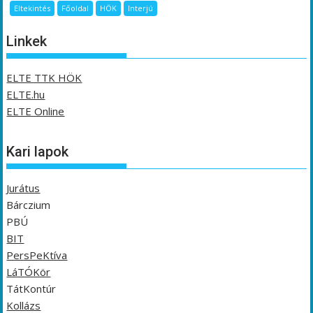
Eltekintés
Főoldal
HÖK
Interjú
Linkek
ELTE TTK HÖK
ELTE.hu
ELTE Online
Kari lapok
Jurátus
Bárczium
PBÚ
BIT
PersPeKtíva
LáTÓKör
TátKontúr
Kollázs