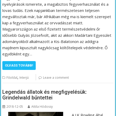
nyelvjárások ismerete, a magabiztos fegyverhasználat és a
lovas tudás. Ezek napjainkban természetesen teljesen
megváltoztak már, bár Afrikában még ma is kiemelt szerepet
kap a fegyverhasználat az orvvadászat miatt.
Magyarországon az első fizetett természetvédelmi őr
idősebb Gulyás Józsefvolt, akit az akkori Madártani Egyesület
adományokból alkalmazott a Kis-Balatonon az addigra
majdnem kipusztult nagykócsag költőtelepek védelmére. Ő
egyébként egy…
OLVASS TOVÁBB!
,
Főoldal
Interjú
Leave a comment
Legendás állatok és megfigyelésük:
Grindelwald bűntettei
2018-12-05
Attila Hódossy
A J.K Rowling által