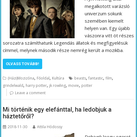
megalkotott varázsló
univerzum sokunk
szemében kiemelt
helyen van. Egy újabb
vászonra vitt öt részes
sorozatra számíthatunk Legendás állatok és megfigyelésük
címmel, melynek második része nemrég került a mozikba.
OLVASS TOVÁBB!
,
,
,
,
,
(Házi)Mozizóna
Főoldal
Kultúra
beasts
fantastic
film
,
,
,
,
grindelwald
harry potter
jk rowling
movie
potter
Leave a comment
Mi történik egy elefánttal, ha ledobjuk a
háztetőről?
2018-11-30
Attila Hódossy
Dobjunk leegy egeret,