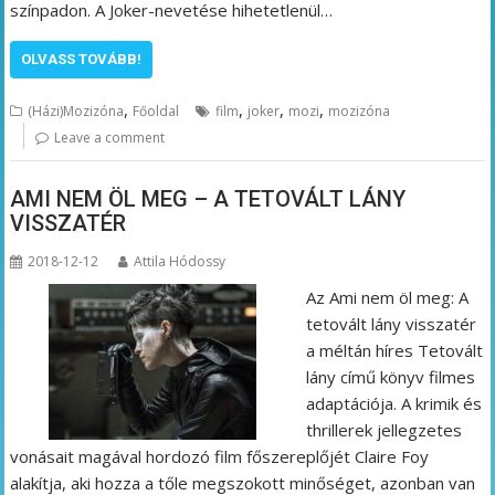
színpadon. A Joker-nevetése hihetetlenül…
OLVASS TOVÁBB!
,
,
,
,
(Házi)Mozizóna
Főoldal
film
joker
mozi
mozizóna
Leave a comment
AMI NEM ÖL MEG – A TETOVÁLT LÁNY
VISSZATÉR
2018-12-12
Attila Hódossy
Az Ami nem öl meg: A
tetovált lány visszatér
a méltán híres Tetovált
lány című könyv filmes
adaptációja. A krimik és
thrillerek jellegzetes
vonásait magával hordozó film főszereplőjét Claire Foy
alakítja, aki hozza a tőle megszokott minőséget, azonban van