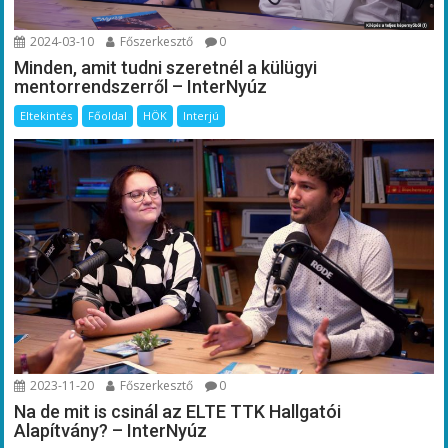
2024-03-10
Főszerkesztő
0
Minden, amit tudni szeretnél a külügyi
mentorrendszerről – InterNyúz
Eltekintés
Főoldal
HÖK
Interjú
2023-11-20
Főszerkesztő
0
Na de mit is csinál az ELTE TTK Hallgatói
Alapítvány? – InterNyúz