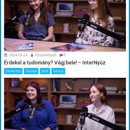
2024-03-24
Főszerkesztő
0
Érdekel a tudomány? Vágj bele! – InterNyúz
Eltekintés
Főoldal
HÖK
Interjú