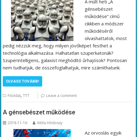
A múlt heti „A
génsebészet
működése” című
cikkben a módszer
működéséről
olvashattatok, most
pedig nézzük meg, hogy milyen jövőképet festhet a
technológia alkalmazása. Halhatatlan szuperkatonák?
Szuperintelligens, galaxist meghódító űrhajósok? Pontosan
nem tudhatjuk, de összefoglalhatjuk, mire számíthatunk.
OLVASS TOVÁBB!
,
Főoldal
TTT
Leave a comment
A génsebészet működése
2018-11-16
Attila Hódossy
Az orvoslás egyik