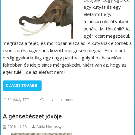
egy kutyát és egy
elefántot egy
felhőkarcolóról valami
puhára! Mi történik? Az
egér kicsit megszédül,
megrázza a fejét, és morcosan elszalad. A kutyának eltörnek a
csontjai, és nagy kínok között mérgesen meghal. Az elefánt
pedig gyakorlatilag egy nagy paintball golyóhoz hasonlóan
felrobban és ideje sincs mérgeskedni. Miért van az, hogy az
egér túléli, de az elefánt nem?
OLVASS TOVÁBB!
,
Főoldal
TTT
Leave a comment
A génsebészet jövője
2018-11-23
Attila Hódossy