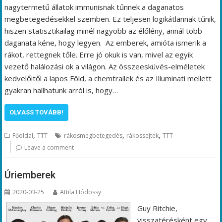
nagytermetű állatok immunisnak tűnnek a daganatos
megbetegedésekkel szemben. Ez teljesen logikátlannak tűnik,
hiszen statisztikailag minél nagyobb az élőlény, annál több
daganata kéne, hogy legyen. Az emberek, amióta ismerik a
rákot, rettegnek tőle. Erre jó okuk is van, mivel az egyik
vezető halálozási ok a világon. Az összeesküvés-elméletek
kedvelőitől a lapos Föld, a chemtrailek és az Illuminati mellett
gyakran hallhatunk arról is, hogy…
OLVASS TOVÁBB!
,
,
,
Főoldal
TTT
rákosmegbetegedés
rákossejtek
TTT
Leave a comment
Úriemberek
2020-03-25
Attila Hódossy
Guy Ritchie,
visszatérésként egy