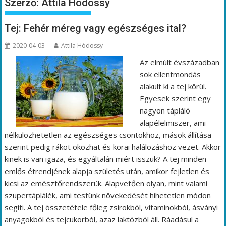
Szerző:
Attila Hódossy
Tej: Fehér méreg vagy egészséges ital?
2020-04-03
Attila Hódossy
Az elmúlt évszázadban
sok ellentmondás
alakult ki a tej körül.
Egyesek szerint egy
nagyon tápláló
alapélelmiszer, ami
nélkülözhetetlen az egészséges csontokhoz, mások állítása
szerint pedig rákot okozhat és korai halálozáshoz vezet. Akkor
kinek is van igaza, és egyáltalán miért isszuk? A tej minden
emlős étrendjének alapja születés után, amikor fejletlen és
kicsi az emésztőrendszerük. Alapvetően olyan, mint valami
szupertáplálék, ami testünk növekedését hihetetlen módon
segíti. A tej összetétele főleg zsírokból, vitaminokból, ásványi
anyagokból és tejcukorból, azaz laktózból áll. Ráadásul a