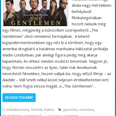
általa nagy mértékben
befolyásolt
filmkategóriában
hozott nekünk még
egy filmet, mégpedig a bűnözőket szerepeltető „The
Gentlemen” című remekmű formájában. A lehető
legspoilermentesebben úgy néz ki a történet, hogy egy
amerikai drogbáró a hatalmas marihuána-hálózatát próbálja
eladni Londonban, pár alvilági figura pedig meg akarja
kaparintani, és ehhez minden eszközt bevetnek. Nagyon jó,
hogy Ritchie visszatért az ilyen, talán már ikonikusnak
nevezhető filmekhez, hiszen valljuk be, hogy előző filmje – az
Aladdin – Will Smith nélkül közel teljesen értékelhetetlen lett
volna. Nem fogta vissza magát, a „The Gentlemen”…
OLVASS TOVÁBB!
,
,
,
,
(Házi)Mozizóna
Főoldal
Kultúra
guyritchie
mozizóna
,
thegentlemen
úriemberek
Leave a comment