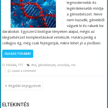
legmodernebb és
legérdekesebb módja
a génsebészet. Neve
nem hazudik, génekből
vágunk ki és rakunk be
darabokat. Egyszerű biológiai tényeken alapul, mégis az
idegsebészet komplexitásával vetekszik. Határa pedig a
csillagos ég, még csak fejtegetjük, mikre lehet jó a jövőben.
OLVASS TOVÁBB!
,
,
,
,
Főoldal
TTT
dns
génsebészet
orvoslás
rns
Leave a comment
Bejegyzés
Régebbi bejegyzések
navigáció
ELTEKINTÉS