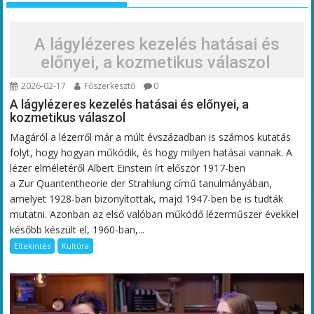
A lágylézeres kezelés hatásai és
előnyei, a kozmetikus válaszol
2026-02-17
Főszerkesztő
0
A lágylézeres kezelés hatásai és előnyei, a
kozmetikus válaszol
Magáról a lézerről már a múlt évszázadban is számos kutatás
folyt, hogy hogyan működik, és hogy milyen hatásai vannak. A
lézer elméletéről Albert Einstein írt először 1917-ben
a Zur Quantentheorie der Strahlung című tanulmányában,
amelyet 1928-ban bizonyítottak, majd 1947-ben be is tudták
mutatni. Azonban az első valóban működő lézerműszer évekkel
később készült el, 1960-ban,...
Eltekintés
Kultúra