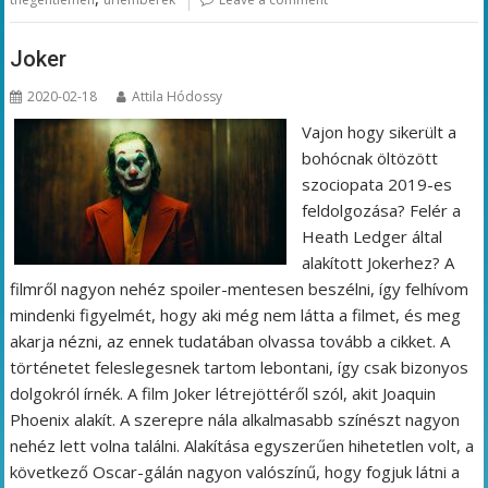
Joker
2020-02-18
Attila Hódossy
Vajon hogy sikerült a
bohócnak öltözött
szociopata 2019-es
feldolgozása? Felér a
Heath Ledger által
alakított Jokerhez? A
filmről nagyon nehéz spoiler-mentesen beszélni, így felhívom
mindenki figyelmét, hogy aki még nem látta a filmet, és meg
akarja nézni, az ennek tudatában olvassa tovább a cikket. A
történetet feleslegesnek tartom lebontani, így csak bizonyos
dolgokról írnék. A film Joker létrejöttéről szól, akit Joaquin
Phoenix alakít. A szerepre nála alkalmasabb színészt nagyon
nehéz lett volna találni. Alakítása egyszerűen hihetetlen volt, a
következő Oscar-gálán nagyon valószínű, hogy fogjuk látni a