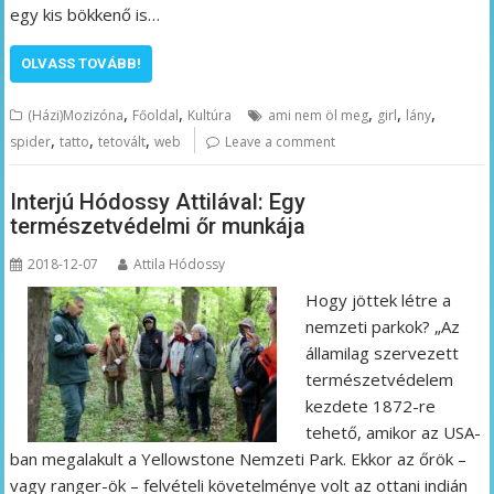
egy kis bökkenő is…
OLVASS TOVÁBB!
,
,
,
,
,
(Házi)Mozizóna
Főoldal
Kultúra
ami nem öl meg
girl
lány
,
,
,
spider
tatto
tetovált
web
Leave a comment
Interjú Hódossy Attilával: Egy
természetvédelmi őr munkája
2018-12-07
Attila Hódossy
Hogy jöttek létre a
nemzeti parkok? „Az
államilag szervezett
természetvédelem
kezdete 1872-re
tehető, amikor az USA-
ban megalakult a Yellowstone Nemzeti Park. Ekkor az őrök –
vagy ranger-ök – felvételi követelménye volt az ottani indián