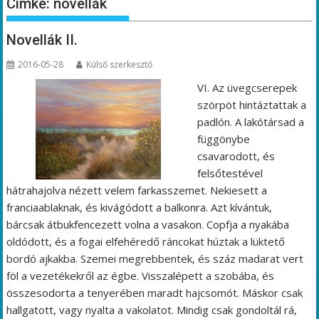
Címke:
novellák
Novellák II.
2016-05-28
Külső szerkesztő
VI. Az üvegcserepek
szörpöt hintáztattak a
padlón. A lakótársad a
függönybe
csavarodott, és
felsőtestével
hátrahajolva nézett velem farkasszemet. Nekiesett a
franciaablaknak, és kivágódott a balkonra. Azt kívántuk,
bárcsak átbukfencezett volna a vasakon. Copfja a nyakába
oldódott, és a fogai elfehéredő ráncokat húztak a lüktető
bordó ajkakba. Szemei megrebbentek, és száz madarat vert
föl a vezetékekről az égbe. Visszalépett a szobába, és
összesodorta a tenyerében maradt hajcsomót. Máskor csak
hallgatott, vagy nyalta a vakolatot. Mindig csak gondoltál rá,