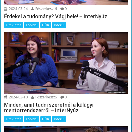
2024-03-24
Főszerkesztő
0
Érdekel a tudomány? Vágj bele! – InterNyúz
Eltekintés
Főoldal
HÖK
Interjú
2024-03-10
Főszerkesztő
0
Minden, amit tudni szeretnél a külügyi
mentorrendszerről – InterNyúz
Eltekintés
Főoldal
HÖK
Interjú