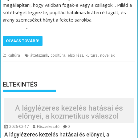
megállapítani, hogy valóban fogak-e vagy a csillagok… Pillád a
sötétséget legyezte, pupillád hatalmas kráterré tágult, és
arany szemcséket hányt a fekete sarokba.
…
OLVASS TOVÁBB!
,
,
,
,
Kultúra
áttetszünk
cooltúra
első rész
kultúra
novellák
ELTEKINTÉS
A lágylézeres kezelés hatásai és
előnyei, a kozmetikus válaszol
2026-02-17
Főszerkesztő
0
A lágylézeres kezelés hatásai és előnyei, a