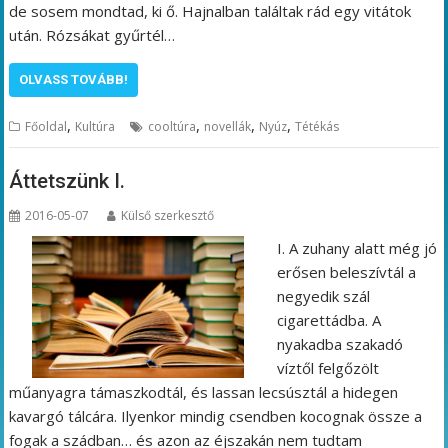
de sosem mondtad, ki ő. Hajnalban találtak rád egy vitátok
után. Rózsákat gyűrtél…
OLVASS TOVÁBB!
,
,
,
,
Főoldal
Kultúra
cooltúra
novellák
Nyúz
Tétékás
Áttetszünk I.
2016-05-07
Külső szerkesztő
I. A zuhany alatt még jó
erősen beleszívtál a
negyedik szál
cigarettádba. A
nyakadba szakadó
víztől felgőzölt
műanyagra támaszkodtál, és lassan lecsúsztál a hidegen
kavargó tálcára. Ilyenkor mindig csendben kocognak össze a
fogak a szádban… és azon az éjszakán nem tudtam