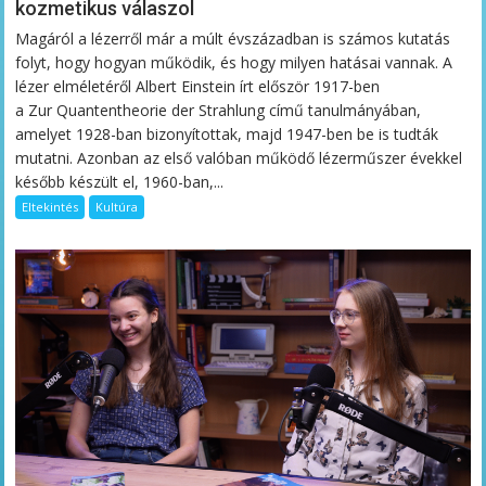
kozmetikus válaszol
Magáról a lézerről már a múlt évszázadban is számos kutatás
folyt, hogy hogyan működik, és hogy milyen hatásai vannak. A
lézer elméletéről Albert Einstein írt először 1917-ben
a Zur Quantentheorie der Strahlung című tanulmányában,
amelyet 1928-ban bizonyítottak, majd 1947-ben be is tudták
mutatni. Azonban az első valóban működő lézerműszer évekkel
később készült el, 1960-ban,...
Eltekintés
Kultúra