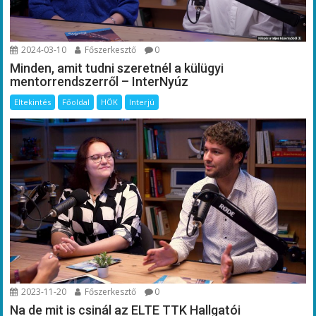
2024-03-10
Főszerkesztő
0
Minden, amit tudni szeretnél a külügyi
mentorrendszerről – InterNyúz
Eltekintés
Főoldal
HÖK
Interjú
2023-11-20
Főszerkesztő
0
Na de mit is csinál az ELTE TTK Hallgatói