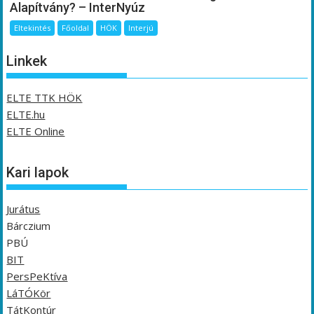
Alapítvány? – InterNyúz
Eltekintés
Főoldal
HÖK
Interjú
Linkek
ELTE TTK HÖK
ELTE.hu
ELTE Online
Kari lapok
Jurátus
Bárczium
PBÚ
BIT
PersPeKtíva
LáTÓKör
TátKontúr