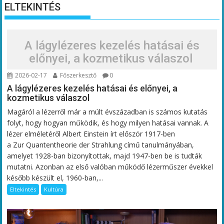
ELTEKINTÉS
A lágylézeres kezelés hatásai és
előnyei, a kozmetikus válaszol
2026-02-17
Főszerkesztő
0
A lágylézeres kezelés hatásai és előnyei, a
kozmetikus válaszol
Magáról a lézerről már a múlt évszázadban is számos kutatás
folyt, hogy hogyan működik, és hogy milyen hatásai vannak. A
lézer elméletéről Albert Einstein írt először 1917-ben
a Zur Quantentheorie der Strahlung című tanulmányában,
amelyet 1928-ban bizonyítottak, majd 1947-ben be is tudták
mutatni. Azonban az első valóban működő lézerműszer évekkel
később készült el, 1960-ban,...
Eltekintés
Kultúra