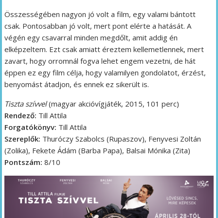
Összességében nagyon jó volt a film, egy valami bántott
csak. Pontosabban jó volt, mert pont elérte a hatását. A
végén egy csavarral minden megdőlt, amit addig én
elképzeltem. Ezt csak amiatt éreztem kellemetlennek, mert
zavart, hogy orromnál fogva lehet engem vezetni, de hát
éppen ez egy film célja, hogy valamilyen gondolatot, érzést,
benyomást átadjon, és ennek ez sikerült is.
Tiszta szívvel
(magyar akcióvígjáték, 2015, 101 perc)
Rendező:
Till Attila
Forgatókönyv:
Till Attila
Szereplők:
Thuróczy Szabolcs (Rupaszov), Fenyvesi Zoltán
(Zolika), Fekete Ádám (Barba Papa), Balsai Mónika (Zita)
Pontszám:
8/10