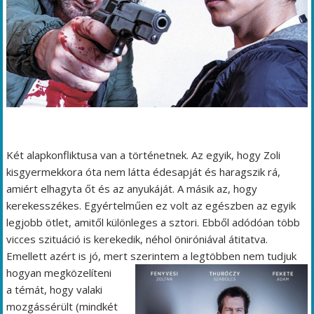
Két alapkonfliktusa van a történetnek. Az egyik, hogy Zoli
kisgyermekkora óta nem látta édesapját és haragszik rá,
amiért elhagyta őt és az anyukáját. A másik az, hogy
kerekesszékes. Egyértelműen ez volt az egészben az egyik
legjobb ötlet, amitől különleges a sztori. Ebből adódóan több
vicces szituáció is kerekedik, néhol öniróniával átitatva.
Emellett azért is jó, mert
szerintem a legtöbben nem tudjuk
hogyan megközelíteni
a témát, hogy valaki
mozgássérült (mindkét