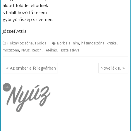
áldott földdel elfödnek
s halált hozó fű terem
gyönyörűszép szívemen.
József Attila
,
,
,
,
,
(Házi)Mozizóna
Főoldal
Borbála
film
házimozizóna
kritika
,
,
,
,
mozizóna
Nyúz
Resch
Tétékás
Tiszta szívvel
Bejegyzés
Az ember a fellegvárban
Novellák II.
navigáció