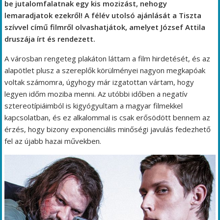
be jutalomfalatnak egy kis mozizást, nehogy
lemaradjatok ezekről! A félév utolsó ajánlását a Tiszta
szívvel című filmről olvashatjátok, amelyet József Attila
druszája írt és rendezett.
A városban rengeteg plakáton láttam a film hirdetését, és az
alapötlet plusz a szereplők körülményei nagyon megkapóak
voltak számomra, úgyhogy már izgatottan vártam, hogy
legyen időm moziba menni. Az utóbbi időben a negatív
sztereotípiáimból is kigyógyultam a magyar filmekkel
kapcsolatban, és ez alkalommal is csak erősödött bennem az
érzés, hogy bizony exponenciális minőségi javulás fedezhető
fel az újabb hazai művekben.