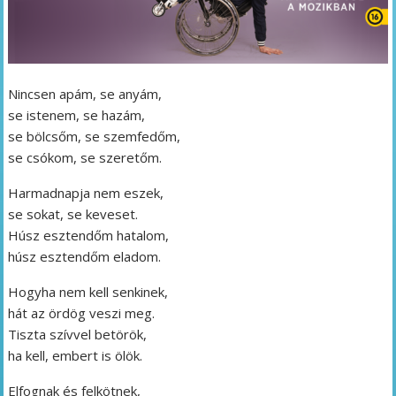
Nincsen apám, se anyám,
se istenem, se hazám,
se bölcsőm, se szemfedőm,
se csókom, se szeretőm.
Harmadnapja nem eszek,
se sokat, se keveset.
Húsz esztendőm hatalom,
húsz esztendőm eladom.
Hogyha nem kell senkinek,
hát az ördög veszi meg.
Tiszta szívvel betörök,
ha kell, embert is ölök.
Elfognak és felkötnek,