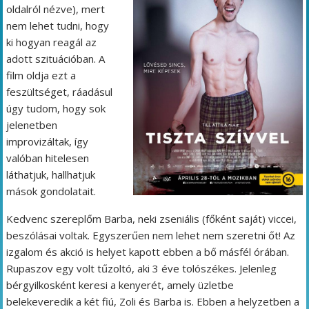
oldalról nézve), mert
nem lehet tudni, hogy
ki hogyan reagál az
adott szituációban. A
film oldja ezt a
feszültséget, ráadásul
úgy tudom, hogy sok
jelenetben
improvizáltak, így
valóban hitelesen
láthatjuk, hallhatjuk
mások gondolatait.
Kedvenc szereplőm Barba, neki zseniális (főként saját) viccei,
beszólásai voltak. Egyszerűen nem lehet nem szeretni őt! Az
izgalom és akció is helyet kapott ebben a bő másfél órában.
Rupaszov egy volt tűzoltó, aki 3 éve tolószékes. Jelenleg
bérgyilkosként keresi a kenyerét, amely üzletbe
belekeveredik a két fiú, Zoli és Barba is. Ebben a helyzetben a