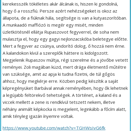
kerekesszék tökéletes akár álcának is, hiszen ki gondolná,
hogy ő a rosszfiú. Persze azért nehézségeket is okoz az
állapota, de a fiúknak hála, segítsége is van a kutyaszorítóban.
A munkaadó maffiózó is megér egy misét, minden
üzletkötésnél ellátja Rupaszovot fegyverrel, de soha nem
mulasztja el, hogy egy gagyi nejlonzacskóba beletegye előtte.
Mert a fegyver az csúnya, undorító dolog, ő hozzá nem érne.
A kalandokon kívül a szereplők háttere is kidolgozott.
Megjelenik Rupaszov múltja, régi szerelme és a jövőbe vetett
reményei. Zoli magában küzd, mert drága életmentő műtétre
van szüksége, amit az apja ki tudna fizetni, de túl gőgös
ahhoz, hogy megkérje erre. Közben pedig készítik a saját
képregényüket Barbával annak reményében, hogy ők lehetnek
a legújabb feltörekvő tehetségek. A történet, a kaland és a
viccek mellett a zene is rendkívül tetszett nekem, illetve
néhány animált képkocka is megjelent, leginkább a főcím alatt,
amik tényleg igazán ínyemre voltak.
https://www.youtube.com/watch?v=TGHWsIvG6fk