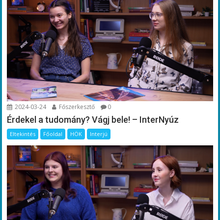
2024-03-24
Főszerkesztő
0
Érdekel a tudomány? Vágj bele! – InterNyúz
Eltekintés
Főoldal
HÖK
Interjú