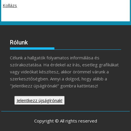
Kollázs
Rólunk
Célunk a hallgatók folyamatos informálása és
szórakoztatása. Ha érdekel az írás, esetleg grafikákat
vagy videókat készítesz, akkor örömmel várunk a
szerkesztőségben. Annyi a dolgod, hogy alább a
"Jelentkezz újságírónak!" gombra kattintasz!
Jelentkezz újságírónak!
Copyright © All rights reserved