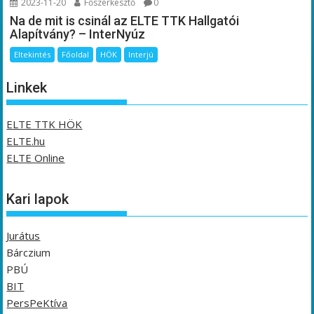
2023-11-20
Főszerkesztő
0
Na de mit is csinál az ELTE TTK Hallgatói
Alapítvány? – InterNyúz
Eltekintés
Főoldal
HÖK
Interjú
Linkek
ELTE TTK HÖK
ELTE.hu
ELTE Online
Kari lapok
Jurátus
Bárczium
PBÚ
BIT
PersPeKtíva