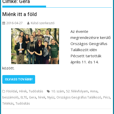
Címke:
Gera
Miénk itt a föld
2016-04-27
Külső szerkesztő
Az évente
megrendezésre kerülő
Országos Geográfus
Találkozót idén
Pécsett tartották
április 11. és 14.
között.
OLVASS TOVÁBB!
,
,
,
,
,
Főoldal
Hírek
Tudósítás
10. szám
52. félévfolyam
Anna
,
,
,
,
,
,
,
beszámoló
ELTE
Gera
hírek
Nyúz
Országos Geográfus Találkozó
Pécs
,
Tétékás
Tudósítás