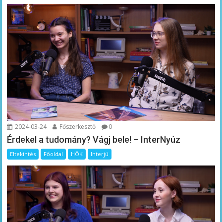
2024-03-24
Főszerkesztő
0
Érdekel a tudomány? Vágj bele! – InterNyúz
Eltekintés
Főoldal
HÖK
Interjú