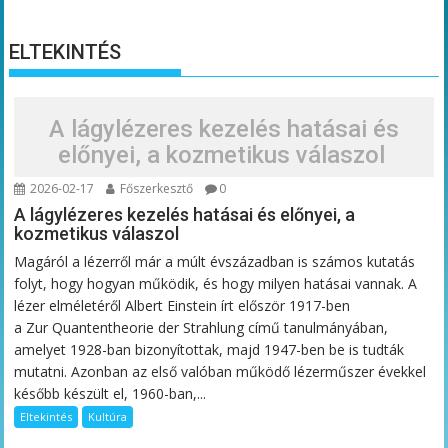
ELTEKINTÉS
A lágylézeres kezelés hatásai és
előnyei, a kozmetikus válaszol
2026-02-17
Főszerkesztő
0
A lágylézeres kezelés hatásai és előnyei, a
kozmetikus válaszol
Magáról a lézerről már a múlt évszázadban is számos kutatás
folyt, hogy hogyan működik, és hogy milyen hatásai vannak. A
lézer elméletéről Albert Einstein írt először 1917-ben
a Zur Quantentheorie der Strahlung című tanulmányában,
amelyet 1928-ban bizonyítottak, majd 1947-ben be is tudták
mutatni. Azonban az első valóban működő lézerműszer évekkel
később készült el, 1960-ban,...
Eltekintés
Kultúra