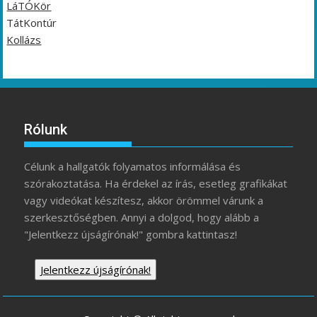
LáTÓKör
TátKontúr
Kollázs
Rólunk
Célunk a hallgatók folyamatos informálása és
szórakoztatása. Ha érdekel az írás, esetleg grafikákat
vagy videókat készítesz, akkor örömmel várunk a
szerkesztőségben. Annyi a dolgod, hogy alább a
"Jelentkezz újságírónak!" gombra kattintasz!
Jelentkezz újságírónak!