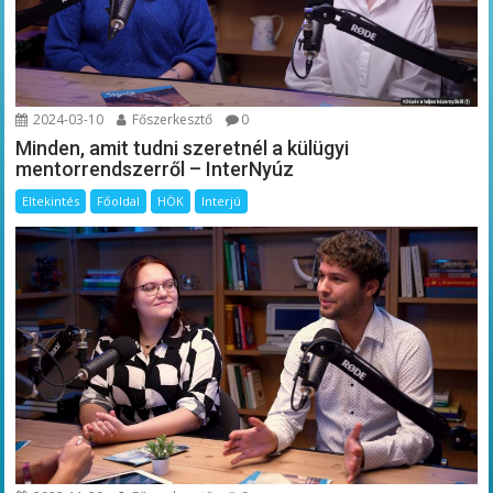
2024-03-10
Főszerkesztő
0
Minden, amit tudni szeretnél a külügyi
mentorrendszerről – InterNyúz
Eltekintés
Főoldal
HÖK
Interjú