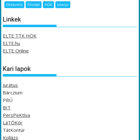
Eltekintés
Főoldal
HÖK
Interjú
Linkek
ELTE TTK HÖK
ELTE.hu
ELTE Online
Kari lapok
Jurátus
Bárczium
PBÚ
BIT
PersPeKtíva
LáTÓKör
TátKontúr
Kollázs