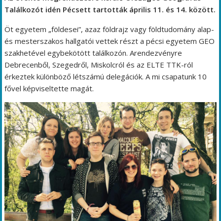
Találkozót idén Pécsett tartották április 11. és 14. között.
Öt egyetem „földesei”, azaz földrajz vagy földtudomány alap-
és mesterszakos hallgatói vettek részt a pécsi egyetem GEO
szakhetével egybekötött találkozón. Arendezvényre
Debrecenből, Szegedről, Miskolcról és az ELTE TTK-ról
érkeztek különböző létszámú delegációk. A mi csapatunk 10
fővel képviseltette magát.