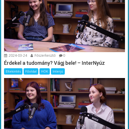
2024-03-24
Főszerkesztő
0
Érdekel a tudomány? Vágj bele! – InterNyúz
Eltekintés
Főoldal
HÖK
Interjú