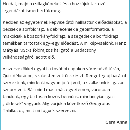
Holdat, majd a csillagképeket és a hozzájuk tartozó
legendákat ismerhettük meg.
Kedden az egyetemek képviselőitől hallhattunk előadásokat, a
pécsiek a sörföldrajz, a debreceniek a geoinformatika, a
miskolciak a boszorkányföldrajz, a szegediek a borföldrajz
témákban tartottak egy-egy előadást. A mi képviselőnk,
Henz
Mátyás
MSc-s földrajzos hallgató a Badacsony
vulkánosságáról adott elő.
A szervezőkkel együtt a további napokon városnéző túrán,
Quiz délutánon, szakesten vettünk részt. Rengeteg új barátot
szereztünk, mindenki nagyon jó fej volt, a szállásunk is igazán
szuper volt. Bár mind más-más egyetemen, városban
tanulunk, egy biztosan közös bennünk, mindannyian igazi
„földesek” vagyunk. Alig várjuk a következő Geográfus
Találkozót, amit mi fogunk szervezni.
Gera Anna