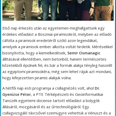
Első nap érkezés után az egyetemen meghallgattunk egy
érdekes előadást a Boszniai-piramisokról, melyben az előadó
cáfolta a piramisok eredetéről szóló azon legendákat,
amelyek a piramisok ember alkotta voltát hirdetik. Mérésekkel
bizonyította, hogy a kiemelkedések,
Semir Osmanagic
állításával ellentétben, nem betonból, hanem természetes
kőzetekből épülnek fel, és bár a formák alakja tényleg hasonlít
az egyiptomi piramisokéra, még sem lehet rájuk azt mondani,
hogy kifejezetten piramis alakjuk volna.
A hétfői nap esti programja a csillagnézés volt, ahol
Dr.
Gyenizse Péter
, a PTE Térképészeti és Geoinformatikai
Tanszék egyetemi docense tartott előadást a bolygók
állásáról, mozgásáról és az űrtechnológiáról. Egy
csillagvizsgáló távcsővel szemügyre vehettük a Vénuszt és a