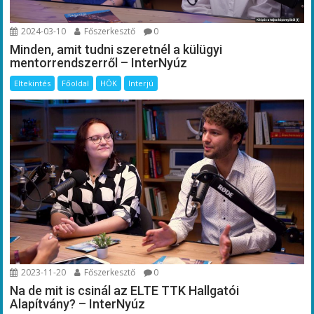
2024-03-10
Főszerkesztő
0
Minden, amit tudni szeretnél a külügyi
mentorrendszerről – InterNyúz
Eltekintés
Főoldal
HÖK
Interjú
2023-11-20
Főszerkesztő
0
Na de mit is csinál az ELTE TTK Hallgatói
Alapítvány? – InterNyúz