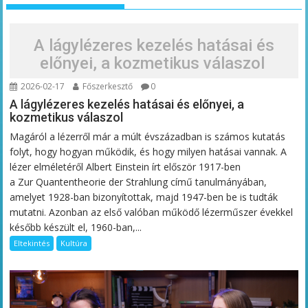
A lágylézeres kezelés hatásai és
előnyei, a kozmetikus válaszol
2026-02-17
Főszerkesztő
0
A lágylézeres kezelés hatásai és előnyei, a
kozmetikus válaszol
Magáról a lézerről már a múlt évszázadban is számos kutatás
folyt, hogy hogyan működik, és hogy milyen hatásai vannak. A
lézer elméletéről Albert Einstein írt először 1917-ben
a Zur Quantentheorie der Strahlung című tanulmányában,
amelyet 1928-ban bizonyítottak, majd 1947-ben be is tudták
mutatni. Azonban az első valóban működő lézerműszer évekkel
később készült el, 1960-ban,...
Eltekintés
Kultúra