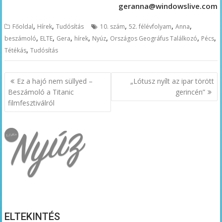
geranna@windowslive.com
,
,
,
,
,
Főoldal
Hírek
Tudósítás
10. szám
52. félévfolyam
Anna
,
,
,
,
,
,
,
beszámoló
ELTE
Gera
hírek
Nyúz
Országos Geográfus Találkozó
Pécs
,
Tétékás
Tudósítás
Bejegyzés
Ez a hajó nem süllyed –
„Lótusz nyílt az ipar törött
navigáció
Beszámoló a Titanic
gerincén”
filmfesztiválról
ELTEKINTÉS