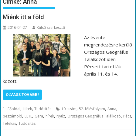
Címke:
Anna
Miénk itt a föld
2016-04-27
Külső szerkesztő
Az évente
megrendezésre kerülő
Országos Geográfus
Találkozót idén
Pécsett tartották
április 11. és 14.
között.
OLVASS TOVÁBB!
,
,
,
,
,
Főoldal
Hírek
Tudósítás
10. szám
52. félévfolyam
Anna
,
,
,
,
,
,
,
beszámoló
ELTE
Gera
hírek
Nyúz
Országos Geográfus Találkozó
Pécs
,
Tétékás
Tudósítás