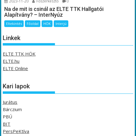
2023-11-20
Főszerkesztő
0
Na de mit is csinál az ELTE TTK Hallgatói
Alapítvány? – InterNyúz
Eltekintés
Főoldal
HÖK
Interjú
Linkek
ELTE TTK HÖK
ELTE.hu
ELTE Online
Kari lapok
Jurátus
Bárczium
PBÚ
BIT
PersPeKtíva