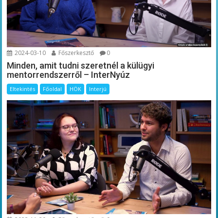
2024-03-10
Főszerkesztő
0
Minden, amit tudni szeretnél a külügyi
mentorrendszerről – InterNyúz
Eltekintés
Főoldal
HÖK
Interjú