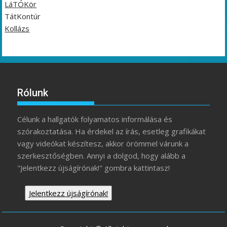
LáTÓKör
TátKontúr
Kollázs
Rólunk
Célunk a hallgatók folyamatos informálása és
szórakoztatása. Ha érdekel az írás, esetleg grafikákat
vagy videókat készítesz, akkor örömmel várunk a
szerkesztőségben. Annyi a dolgod, hogy alább a
"Jelentkezz újságírónak!" gombra kattintasz!
Jelentkezz újságírónak!