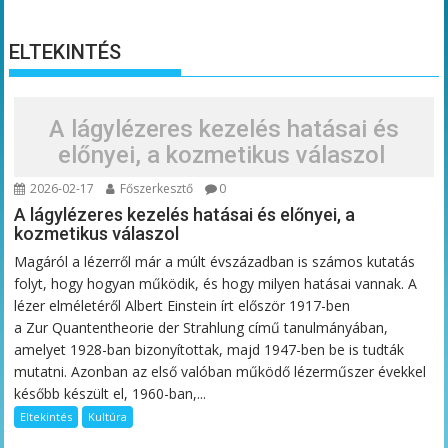
ELTEKINTÉS
A lágylézeres kezelés hatásai és
előnyei, a kozmetikus válaszol
2026-02-17
Főszerkesztő
0
A lágylézeres kezelés hatásai és előnyei, a
kozmetikus válaszol
Magáról a lézerről már a múlt évszázadban is számos kutatás
folyt, hogy hogyan működik, és hogy milyen hatásai vannak. A
lézer elméletéről Albert Einstein írt először 1917-ben
a Zur Quantentheorie der Strahlung című tanulmányában,
amelyet 1928-ban bizonyítottak, majd 1947-ben be is tudták
mutatni. Azonban az első valóban működő lézerműszer évekkel
később készült el, 1960-ban,...
Eltekintés
Kultúra