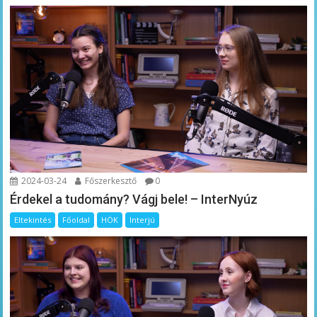
2024-03-24
Főszerkesztő
0
Érdekel a tudomány? Vágj bele! – InterNyúz
Eltekintés
Főoldal
HÖK
Interjú