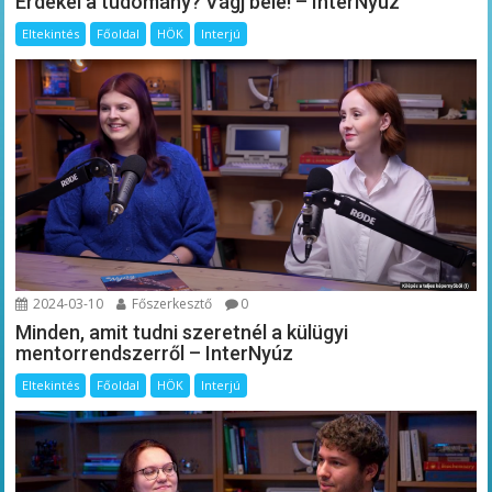
Érdekel a tudomány? Vágj bele! – InterNyúz
Eltekintés
Főoldal
HÖK
Interjú
2024-03-10
Főszerkesztő
0
Minden, amit tudni szeretnél a külügyi
mentorrendszerről – InterNyúz
Eltekintés
Főoldal
HÖK
Interjú