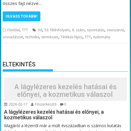
összes fajt nézve…
OLVASS TOVÁBB!
,
,
,
,
,
,
Főoldal
TTT
3d
53. félévfolyam
6. szám
nyomtatás
oeeszarvú
,
,
,
,
,
orvvadászat
technika
természet
Tétékás Nyúz
TTT
tudomány
ELTEKINTÉS
A lágylézeres kezelés hatásai és
előnyei, a kozmetikus válaszol
2026-02-17
Főszerkesztő
0
A lágylézeres kezelés hatásai és előnyei, a
kozmetikus válaszol
Magáról a lézerről már a múlt évszázadban is számos kutatás