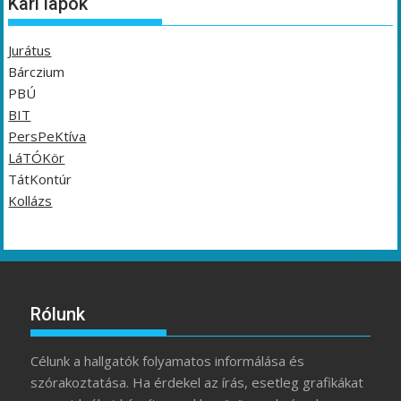
Kari lapok
Jurátus
Bárczium
PBÚ
BIT
PersPeKtíva
LáTÓKör
TátKontúr
Kollázs
Rólunk
Célunk a hallgatók folyamatos informálása és
szórakoztatása. Ha érdekel az írás, esetleg grafikákat