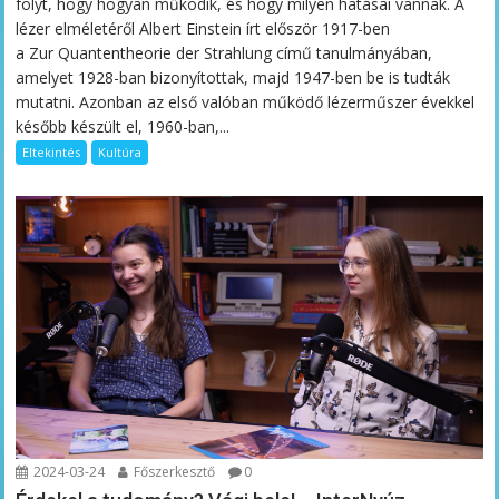
folyt, hogy hogyan működik, és hogy milyen hatásai vannak. A
lézer elméletéről Albert Einstein írt először 1917-ben
a Zur Quantentheorie der Strahlung című tanulmányában,
amelyet 1928-ban bizonyítottak, majd 1947-ben be is tudták
mutatni. Azonban az első valóban működő lézerműszer évekkel
később készült el, 1960-ban,...
Eltekintés
Kultúra
2024-03-24
Főszerkesztő
0