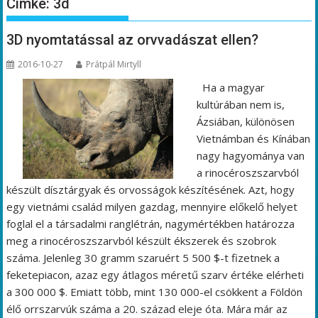
Címke:
3d
3D nyomtatással az orvvadászat ellen?
2016-10-27
Prátpál Mirtyll
Ha a magyar
kultúrában nem is,
Ázsiában, különösen
Vietnámban és Kínában
nagy hagyománya van
a rinocéroszszarvból
készült dísztárgyak és orvosságok készítésének. Azt, hogy
egy vietnámi család milyen gazdag, mennyire előkelő helyet
foglal el a társadalmi ranglétrán, nagymértékben határozza
meg a rinocéroszszarvból készült ékszerek és szobrok
száma. Jelenleg 30 gramm szaruért 5 500 $-t fizetnek a
feketepiacon, azaz egy átlagos méretű szarv értéke elérheti
a 300 000 $. Emiatt több, mint 130 000-el csökkent a Földön
élő orrszarvúk száma a 20. század eleje óta. Mára már az