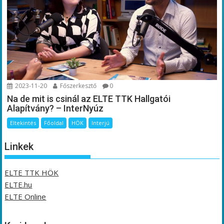
2023-11-20
Főszerkesztő
0
Na de mit is csinál az ELTE TTK Hallgatói
Alapítvány? – InterNyúz
Eltekintés
Főoldal
HÖK
Interjú
Linkek
ELTE TTK HÖK
ELTE.hu
ELTE Online