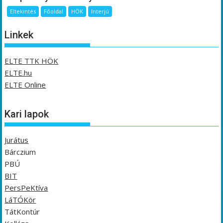
Eltekintés
Főoldal
HÖK
Interjú
Linkek
ELTE TTK HÖK
ELTE.hu
ELTE Online
Kari lapok
Jurátus
Bárczium
PBÚ
BIT
PersPeKtíva
LáTÓKör
TátKontúr