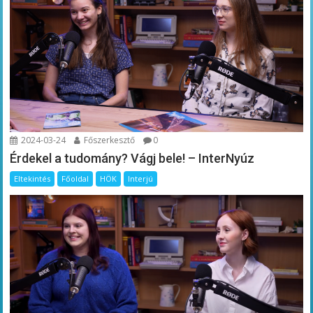
2024-03-24
Főszerkesztő
0
Érdekel a tudomány? Vágj bele! – InterNyúz
Eltekintés
Főoldal
HÖK
Interjú