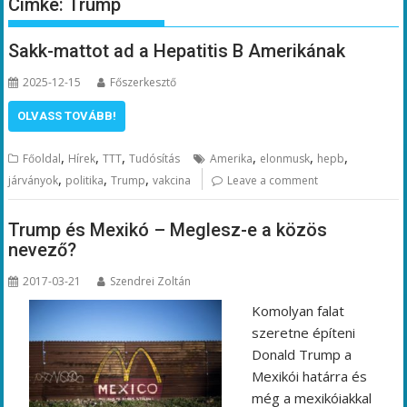
Címke:
Trump
Sakk-mattot ad a Hepatitis B Amerikának
2025-12-15
Főszerkesztő
OLVASS TOVÁBB!
,
,
,
,
,
,
Főoldal
Hírek
TTT
Tudósítás
Amerika
elonmusk
hepb
,
,
,
járványok
politika
Trump
vakcina
Leave a comment
Trump és Mexikó – Meglesz-e a közös
nevező?
2017-03-21
Szendrei Zoltán
Komolyan falat
szeretne építeni
Donald Trump a
Mexikói határra és
még a mexikóiakkal