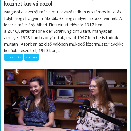
kozmetikus válaszol
Magáról a lézerről már a múlt évszázadban is számos kutatás
folyt, hogy hogyan működik, és hogy milyen hatásai vannak. A
lézer elméletéről Albert Einstein írt először 1917-ben
a Zur Quantentheorie der Strahlung című tanulmányában,
amelyet 1928-ban bizonyítottak, majd 1947-ben be is tudták
mutatni. Azonban az első valóban működő lézerműszer évekkel
később készült el, 1960-ban,...
Eltekintés
Kultúra