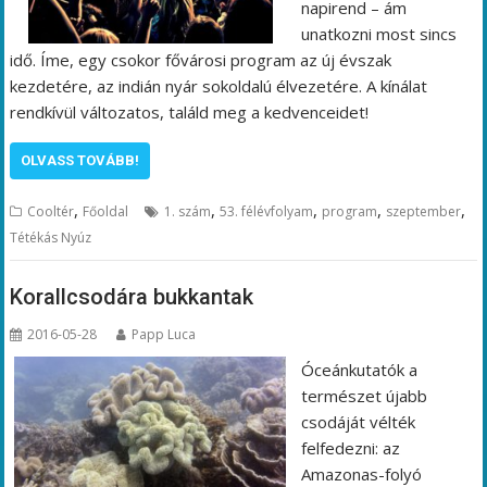
napirend – ám
unatkozni most sincs
idő. Íme, egy csokor fővárosi program az új évszak
kezdetére, az indián nyár sokoldalú élvezetére. A kínálat
rendkívül változatos, találd meg a kedvenceidet!
OLVASS TOVÁBB!
,
,
,
,
,
Cooltér
Főoldal
1. szám
53. félévfolyam
program
szeptember
Tétékás Nyúz
Korallcsodára bukkantak
2016-05-28
Papp Luca
Óceánkutatók a
természet újabb
csodáját vélték
felfedezni: az
Amazonas-folyó