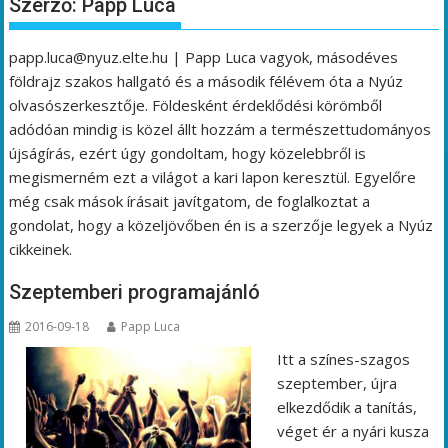
Szerző:
Papp Luca
papp.luca@nyuz.elte.hu | Papp Luca vagyok, másodéves
földrajz szakos hallgató és a második félévem óta a Nyúz
olvasószerkesztője. Földesként érdeklődési körömből
adódóan mindig is közel állt hozzám a természettudományos
újságírás, ezért úgy gondoltam, hogy közelebbről is
megismerném ezt a világot a kari lapon keresztül. Egyelőre
még csak mások írásait javítgatom, de foglalkoztat a
gondolat, hogy a közeljövőben én is a szerzője legyek a Nyúz
cikkeinek.
Szeptemberi programajánló
2016-09-18
Papp Luca
Itt a színes-szagos
szeptember, újra
elkezdődik a tanítás,
véget ér a nyári kusza