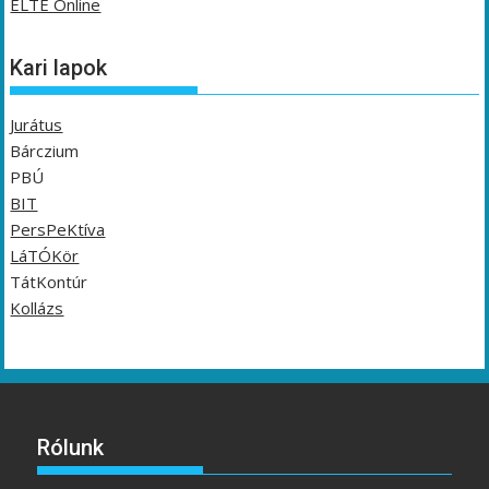
ELTE Online
Kari lapok
Jurátus
Bárczium
PBÚ
BIT
PersPeKtíva
LáTÓKör
TátKontúr
Kollázs
Rólunk