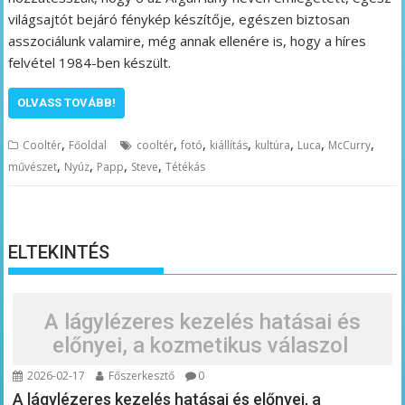
világsajtót bejáró fénykép készítője, egészen biztosan
asszociálunk valamire, még annak ellenére is, hogy a híres
felvétel 1984-ben készült.
OLVASS TOVÁBB!
,
,
,
,
,
,
,
Cooltér
Főoldal
cooltér
fotó
kiállítás
kultúra
Luca
McCurry
,
,
,
,
művészet
Nyúz
Papp
Steve
Tétékás
ELTEKINTÉS
A lágylézeres kezelés hatásai és
előnyei, a kozmetikus válaszol
2026-02-17
Főszerkesztő
0
A lágylézeres kezelés hatásai és előnyei, a