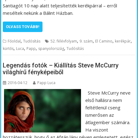
Santiagót 10 nap alatt teljesítették kerékpárral – erről
meséltek nekünk a Bálint Házban.
OLVASS TOVÁBB!
,
,
,
,
,
Főoldal
Tudósítás
52. félévfolyam
9. szám
El Camino
kerékpár
,
,
,
,
kürtős
Luca
Papp
spanyolország
Tudósítás
Legendás fotók – Kiállítás Steve McCurry
világhírű fényképeiből
2016-04-12
Papp Luca
Steve McCurry neve
első hallásra nem
feltétlenül cseng
ismerősen az
átlagember számára.
Ha viszont
hozzátesszük, hogy ő az Afgán lány néven emlegetett, egész