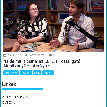
2023-11-20
Főszerkesztő
0
Na de mit is csinál az ELTE TTK Hallgatói
Alapítvány? – InterNyúz
Eltekintés
Főoldal
HÖK
Interjú
Linkek
ELTE TTK HÖK
ELTE.hu