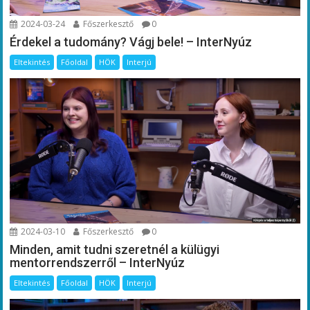
2024-03-24
Főszerkesztő
0
Érdekel a tudomány? Vágj bele! – InterNyúz
Eltekintés
Főoldal
HÖK
Interjú
2024-03-10
Főszerkesztő
0
Minden, amit tudni szeretnél a külügyi
mentorrendszerről – InterNyúz
Eltekintés
Főoldal
HÖK
Interjú