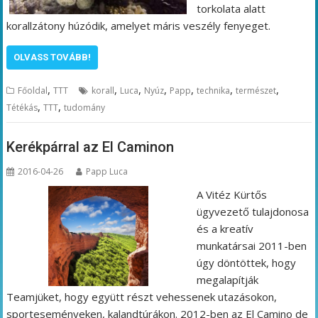
torkolata alatt
korallzátony húzódik, amelyet máris veszély fenyeget.
OLVASS TOVÁBB!
,
,
,
,
,
,
,
Főoldal
TTT
korall
Luca
Nyúz
Papp
technika
természet
,
,
Tétékás
TTT
tudomány
Kerékpárral az El Caminon
2016-04-26
Papp Luca
A Vitéz Kürtős
ügyvezető tulajdonosa
és a kreatív
munkatársai 2011-ben
úgy döntöttek, hogy
megalapítják
Teamjüket, hogy együtt részt vehessenek utazásokon,
sporteseményeken, kalandtúrákon. 2012-ben az El Camino de